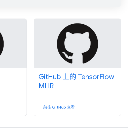
R
GitHub 上的 TensorFlow
MLIR
前往 GitHub 查看