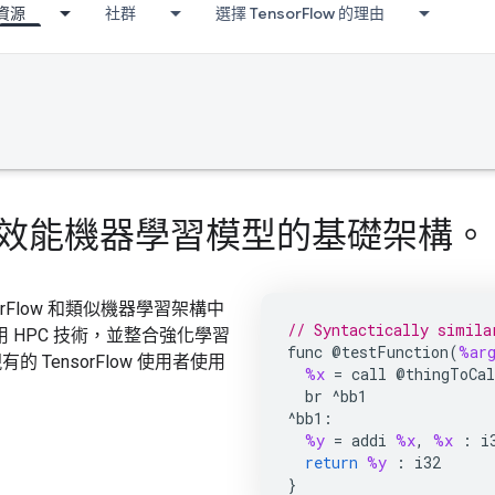
資源
社群
選擇 TensorFlow 的理由
ow 內高效能機器學習模型的基礎架構。
rFlow 和類似機器學習架構中
// Syntactically simila
HPC 技術，並整合強化學習
func
@
testFunction
(
%ar
TensorFlow 使用者使用
%x
=
call
@
thingToCal
br
^
bb1
^
bb1
:
%y
=
addi
%x
,
%x
:
i
return
%y
:
i32
}