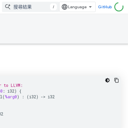
/
GitHub
r to LLVM:
g0
:
i32
)
{
l
(
%arg0
)
:
(
i32
)
->
i32
32