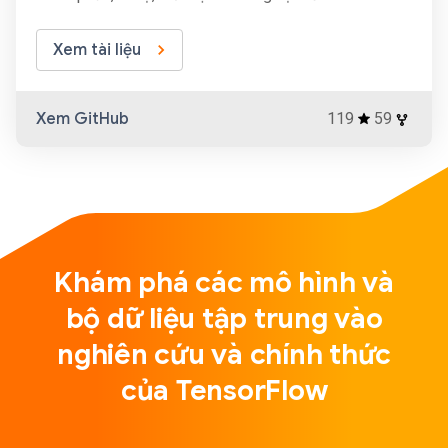
Xem tài liệu
Xem GitHub
119
59
Khám phá các mô hình và
bộ dữ liệu tập trung vào
nghiên cứu và chính thức
của TensorFlow