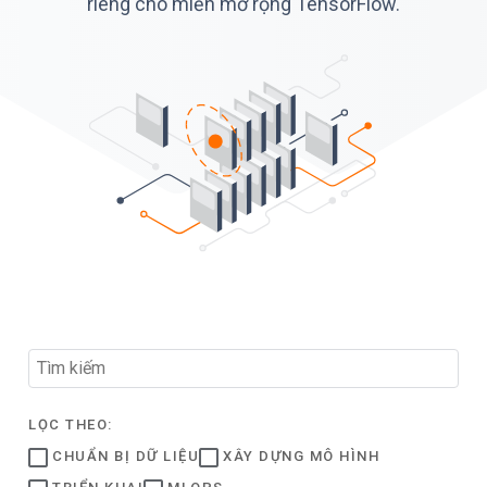
riêng cho miền mở rộng TensorFlow.
LỌC THEO:
CHUẨN BỊ DỮ LIỆU
XÂY DỰNG MÔ HÌNH