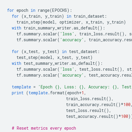
for
 epoch 
in
 range
(
EPOCHS
):
for
(
x_train
,
 y_train
)
in
 train_dataset
:
    train_step
(
model
,
 optimizer
,
 x_train
,
 y_train
)
with
 train_summary_writer
.
as_default
():
    tf
.
summary
.
scalar
(
'loss'
,
 train_loss
.
result
(),
 s
    tf
.
summary
.
scalar
(
'accuracy'
,
 train_accuracy
.
res
for
(
x_test
,
 y_test
)
in
 test_dataset
:
    test_step
(
model
,
 x_test
,
 y_test
)
with
 test_summary_writer
.
as_default
():
    tf
.
summary
.
scalar
(
'loss'
,
 test_loss
.
result
(),
 st
    tf
.
summary
.
scalar
(
'accuracy'
,
 test_accuracy
.
resu
template
=
'Epoch {}, Loss: {}, Accuracy: {}, Test
print
(
template
.
format
(
epoch
+
1
,
                         train_loss
.
result
(),
                         train_accuracy
.
result
()*
100
                         test_loss
.
result
(),
                         test_accuracy
.
result
()*
100
)
# Reset metrics every epoch