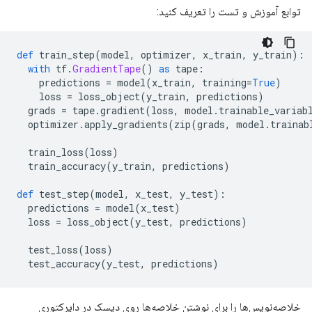
توابع آموزش و تست را تعریف کنید:
def
 train_step
(
model
,
 optimizer
,
 x_train
,
 y_train
):
with
 tf
.
GradientTape
()
as
 tape
:
    predictions 
=
 model
(
x_train
,
 training
=
True
)
    loss 
=
 loss_object
(
y_train
,
 predictions
)
  grads 
=
 tape
.
gradient
(
loss
,
 model
.
trainable_variab
  optimizer
.
apply_gradients
(
zip
(
grads
,
 model
.
trainab
  train_loss
(
loss
)
  train_accuracy
(
y_train
,
 predictions
)
def
 test_step
(
model
,
 x_test
,
 y_test
):
  predictions 
=
 model
(
x_test
)
  loss 
=
 loss_object
(
y_test
,
 predictions
)
  test_loss
(
loss
)
  test_accuracy
(
y_test
,
 predictions
)
خلاصه‌نویس‌ها را برای نوشتن خلاصه‌ها روی دیسک در دایرکتوری