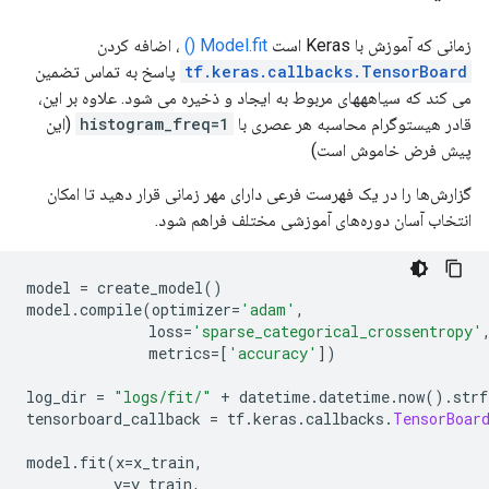
زمانی که آموزش با Keras است
Model.fit ()
، اضافه کردن
tf.keras.callbacks.TensorBoard
پاسخ به تماس تضمین
می کند که سیاهههای مربوط به ایجاد و ذخیره می شود. علاوه بر این،
قادر هیستوگرام محاسبه هر عصری با
histogram_freq=1
(این
پیش فرض خاموش است)
گزارش‌ها را در یک فهرست فرعی دارای مهر زمانی قرار دهید تا امکان
انتخاب آسان دوره‌های آموزشی مختلف فراهم شود.
model 
=
 create_model
()
model
.
compile
(
optimizer
=
'adam'
,
              loss
=
'sparse_categorical_crossentropy'
              metrics
=[
'accuracy'
])
log_dir 
=
"logs/fit/"
+
 datetime
.
datetime
.
now
().
strf
tensorboard_callback 
=
 tf
.
keras
.
callbacks
.
TensorBoar
model
.
fit
(
x
=
x_train
,
          y
=
y_train
,