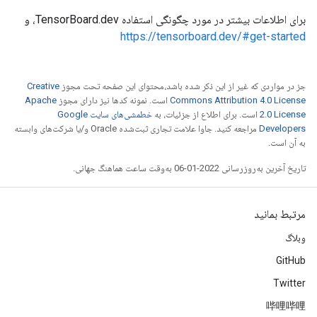
برای اطلاعات بیشتر در مورد چگونگی استفاده TensorBoard.dev، و
https://tensorboard.dev/#get-started
جز در مواردی که غیر از این ذکر شده باشد،‌محتوای این صفحه تحت مجوز
Creative
Commons Attribution 4.0 License
است. نمونه کدها نیز دارای مجوز
Apache
2.0 License
است. برای اطلاع از جزئیات، به
خطمشی‌های سایت Google
Developers‏
مراجعه کنید. جاوا علامت تجاری ثبت‌شده Oracle و/یا شرکت‌های وابسته
به آن است.
تاریخ آخرین به‌روزرسانی 2022-01-06 به‌وقت ساعت هماهنگ جهانی.
مرتبط بمانید
وبلاگ
GitHub
Twitter
哔哩哔哩