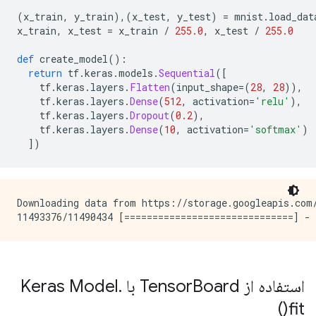
(
x_train
,
 y_train
),(
x_test
,
 y_test
)
=
 mnist
.
load_dat
x_train
,
 x_test 
=
 x_train 
/
255.0
,
 x_test 
/
255.0
def
 create_model
():
return
 tf
.
keras
.
models
.
Sequential
([
    tf
.
keras
.
layers
.
Flatten
(
input_shape
=(
28
,
28
)),
    tf
.
keras
.
layers
.
Dense
(
512
,
 activation
=
'relu'
),
    tf
.
keras
.
layers
.
Dropout
(
0.2
),
    tf
.
keras
.
layers
.
Dense
(
10
,
 activation
=
'softmax'
)
])
Downloading data from https://storage.googleapis.com/
استفاده از Tensor
Board با Keras Model
.
)
fit(