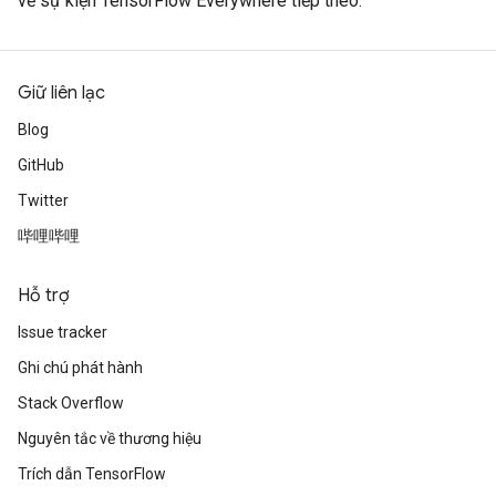
về sự kiện TensorFlow Everywhere tiếp theo.
Giữ liên lạc
Blog
GitHub
Twitter
哔哩哔哩
Hỗ trợ
Issue tracker
Ghi chú phát hành
Stack Overflow
Nguyên tắc về thương hiệu
Trích dẫn TensorFlow