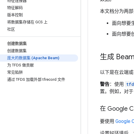
特征连接器
特征解码
本文档分为两部
版本控制
将数据集存储在 GCS 上
面向想要生
社区
面向想要创
创建数据集
创建数据集
生成 Bea
庞大的数据集 (Apache Beam)
为 TFDS 做贡献
以下是在云端或在
常见陷阱
通过 TFDS 加载外部 tfrecord 文件
警告
：使用
tfd
置。例如，对
在 Google C
要使用
Google C
设置好环境后