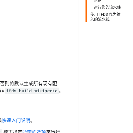
示例
运行您的流水线
使用 TFDS 作为输
入的流水线
否则将默认生成所有现有配
非
tfds build wikipedia
。
循
快速入门说明
。
s
标志指定
所需的选项
来运行