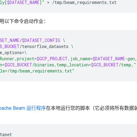
ly[
$DATASET_NAME
]"
 > 
用以下命令启动作业：
SET_NAME
/
$DATASET_CONFIG
\
S_BUCKET
/tensorflow_datasets
\
e_options
=
\
Runner,project=
$GCP_PROJECT
,job_name=
$DATASET_NAME
-gen
n=
$GCS_BUCKET
/binaries,temp_location=
$GCS_BUCKET
/temp,"
ile=/tmp/beam_requirements.txt"
ache Beam 运行程序
在本地运行您的脚本（它必须将所有数据