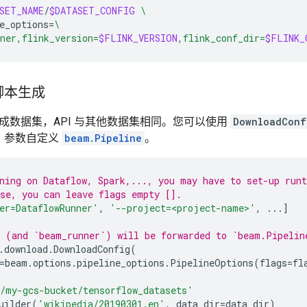
SET_NAME
/
$DATASET_CONFIG
\
e_options
=
\
ner,flink_version=
$FLINK_VERSION
,flink_conf_dir=
$FLINK_
脚本生成
上生成数据集，API 与其他数据集相同。您可以使用
DownloadConf
）参数自定义
beam.Pipeline
。
ning on Dataflow, Spark,..., you may have to set-up run
se, you can leave flags empty [].
er=DataflowRunner'
,
'--project=<project-name>'
,
...
]
 (and `beam_runner`) will be forwarded to `beam.Pipelin
.
download
.
DownloadConfig
(
=
beam
.
options
.
pipeline_options
.
PipelineOptions
(
flags
=
fl
/my-gcs-bucket/tensorflow_datasets'
uilder
(
'wikipedia/20190301.en'
,
data_dir
=
data_dir
)