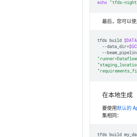
echo
"tfds-night
最后，您可以使
tfds
build
$DATA
--data_dir
=
$GC
--beam_pipelin
"runner=Dataflow
"staging_locatio
"requirements_f
在本地生成
要使用
默认的 Ap
集相同：
tfds
build