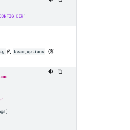
CONFIG_DIR
"
ig
的
beam_options
（和
time
e`
ags
)