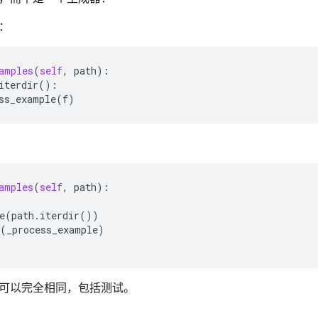
集：
amples
(
self
,
path
):
iterdir
():
ss_example
(
f
)
amples
(
self
,
path
):
e
(
path
.
iterdir
())
(
_process_example
)
可以完全相同，包括测试。