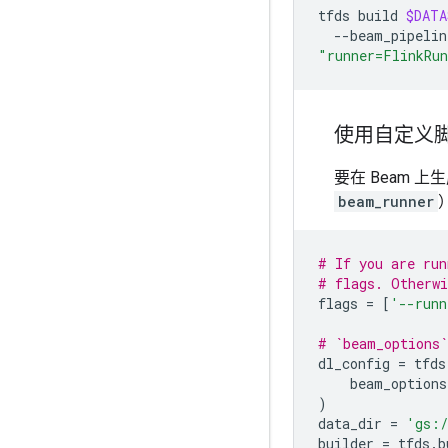
tfds
build
$DATA
--beam_pipelin
"runner=FlinkRun
使用自定义
要在 Beam 
beam_runner
# If you are run
# flags. Otherwi
flags
=
[
'--runn
# `beam_options`
dl_config
=
tfds
beam_options
)
data_dir
=
'gs:/
builder
=
tfds
.
b