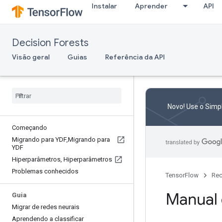
Instalar
Aprender
API
Decision Forests
Visão geral
Guias
Referência da API
Novo! Use o Simp
Começando
Migrando para YDF
,
Migrando para
YDF
Hiperparâmetros
,
Hiperparâmetros
Problemas conhecidos
TensorFlow
Rec
Manual 
Guia
Migrar de redes neurais
Aprendendo a classificar