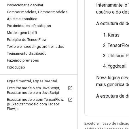
Internamente, o
Inspecionar e depurar
usuário e do de
Compor modelos
,
Compor modelos
Ajuste automático
A estrutura de 
Proximidades e Protótipos
Modelagem Uplift
Keras
Exibição do Tensor
Flow
TensorFlo
Texto e embeddings pré-treinados
Treinamento distribuído
Utilitário 
Fazendo previsões
Yggdrasil
Introdução
Nova lógica dev
Experimental
,
Experimental
mais genérica d
Executar modelo em Java
Script
,
Executar modelo em Java
Script
A estrutura de d
Executar modelo com Tensor
Flow
.
js
,
Executar modelo com Tensor
Flow
.
js
Exceto em caso de indicaç