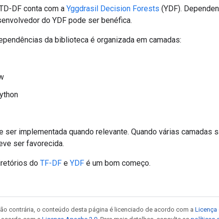
 TD-DF conta com a
Yggdrasil Decision Forests
(YDF). Dependend
senvolvedor do YDF pode ser benéfica.
dependências da biblioteca é organizada em camadas:
w
Python
e ser implementada quando relevante. Quando várias camadas s
eve ser favorecida.
iretórios do
TF-DF
e
YDF
é um bom começo.
ão contrária, o conteúdo desta página é licenciado de acordo com a
Licença 