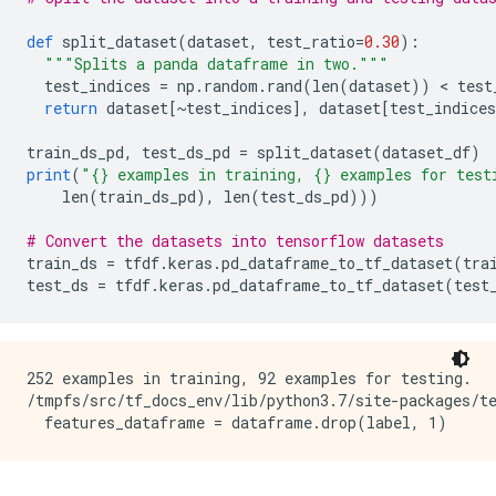
def
 split_dataset
(
dataset
,
 test_ratio
=
0.30
):
"""Splits a panda dataframe in two."""
  test_indices 
=
 np
.
random
.
rand
(
len
(
dataset
))
<
 test
return
 dataset
[~
test_indices
],
 dataset
[
test_indices
train_ds_pd
,
 test_ds_pd 
=
 split_dataset
(
dataset_df
)
print
(
"{} examples in training, {} examples for test
    len
(
train_ds_pd
),
 len
(
test_ds_pd
)))
# Convert the datasets into tensorflow datasets
train_ds 
=
 tfdf
.
keras
.
pd_dataframe_to_tf_dataset
(
tra
test_ds 
=
 tfdf
.
keras
.
pd_dataframe_to_tf_dataset
(
test
252 examples in training, 92 examples for testing.

/tmpfs/src/tf_docs_env/lib/python3.7/site-packages/t