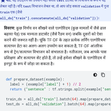
नोट:
यह उदाहरण का उपयोग नहीं करता
test
डेटासेट के विभाजन के रूप में यह
लेबल नहीं है। यदि
test
विभाजन लेबल था, तो आप जोड़ सकता
validation
में गुना
train
एक (जैसे
all_ds["train"].concatenate(all_ds["validation"])
)।
विवरण:
कुछ निर्णय वन सीखने वाले एल्गोरिदम (कुछ मामलों में जैसे ढाल
बढ़ाया पेड़) एक मान्यता डाटासेट (जैसे रैंडम वन) जबकि दूसरों को ऐसा
करने की जरूरत नहीं है। चूंकि TF-DF के तहत प्रत्येक लर्निंग एल्गोरिथम
सत्यापन डेटा का अलग-अलग उपयोग कर सकता है, TF-DF आंतरिक
रूप से ट्रेन/सत्यापन विभाजन को संभालता है। नतीजतन, जब आपके पास
प्रशिक्षण और सत्यापन सेट होते हैं, तो उन्हें हमेशा सीखने के एल्गोरिदम में
इनपुट के रूप में जोड़ा जा सकता है।
def
 prepare_dataset
(
example
):
  label 
=
(
example
[
"label"
]
+
1
)
// 2
return
{
"sentence"
:
 tf
.
strings
.
split
(
example
[
"sen
train_ds 
=
 all_ds
[
"train"
].
batch
(
64
).
map
(
prepare_dat
test_ds 
=
 all_ds
[
"validation"
].
batch
(
64
).
map
(
prepare