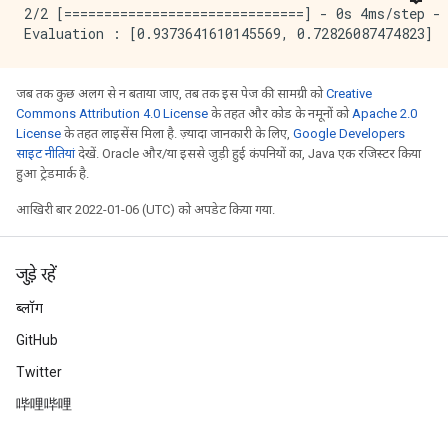
    tokenized: The attribute value is obtained throug
2/2 [==============================] - 0s 4ms/step - 
    has-dict: The attribute is attached to a string d
    vocab-size: Number of unique values.

[INFO kernel.cc:762] Configure learner

जब तक कुछ अलग से न बताया जाए, तब तक इस पेज की सामग्री को
Creative
[INFO kernel.cc:787] Training config:

Commons Attribution 4.0 License
के तहत और कोड के नमूनों को
Apache 2.0
learner: "RANDOM_FOREST"

License
के तहत लाइसेंस मिला है. ज़्यादा जानकारी के लिए,
Google Developers
features: "model_2/last/Relu:0\\.0"

साइट नीतियां
देखें. Oracle और/या इससे जुड़ी हुई कंपनियों का, Java एक रजिस्टर किया
features: "model_2/last/Relu:0\\.1"

हुआ ट्रेडमार्क है.
features: "model_2/last/Relu:0\\.2"

features: "model_2/last/Relu:0\\.3"

आखिरी बार 2022-01-06 (UTC) को अपडेट किया गया.
features: "model_2/last/Relu:0\\.4"

features: "model_2/last/Relu:0\\.5"

features: "model_2/last/Relu:0\\.6"

जुड़े रहें
features: "model_2/last/Relu:0\\.7"

label: "__LABEL"

ब्लॉग
task: CLASSIFICATION

GitHub
[yggdrasil_decision_forests.model.random_forest.proto
  num_trees: 300

Twitter
  decision_tree {

哔哩哔哩
    max_depth: 16

    min_examples: 5

    in_split_min_examples_check: true
