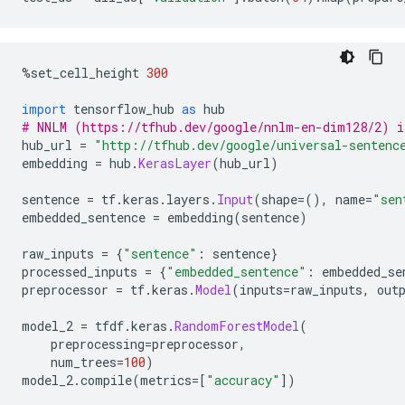
%
set_cell_height 
300
import
 tensorflow_hub 
as
 hub
# NNLM (https://tfhub.dev/google/nnlm-en-dim128/2) i
hub_url 
=
"http://tfhub.dev/google/universal-sentenc
embedding 
=
 hub
.
KerasLayer
(
hub_url
)
sentence 
=
 tf
.
keras
.
layers
.
Input
(
shape
=(),
 name
=
"sen
embedded_sentence 
=
 embedding
(
sentence
)
raw_inputs 
=
{
"sentence"
:
 sentence
}
processed_inputs 
=
{
"embedded_sentence"
:
 embedded_se
preprocessor 
=
 tf
.
keras
.
Model
(
inputs
=
raw_inputs
,
 out
model_2 
=
 tfdf
.
keras
.
RandomForestModel
(
    preprocessing
=
preprocessor
,
    num_trees
=
100
)
model_2
.
compile
(
metrics
=[
"accuracy"
])