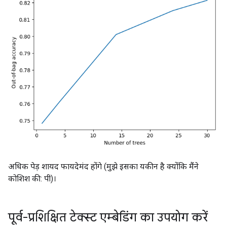
      sampling: 0.1

      max_num_items: -1

      min_item_frequency: 1

    }

    growing_strategy_local {

    }

    categorical {

      cart {

      }

    }

    num_candidate_attributes_ratio: -1

    axis_aligned_split {

    }

    internal {

      sorting_strategy: PRESORTED

    }

  }

अधिक पेड़ शायद फायदेमंद होंगे (मुझे इसका यकीन है क्योंकि मैंने
  winner_take_all_inference: true

कोशिश की: पी)।
  compute_oob_performances: true

  compute_oob_variable_importances: false

  adapt_bootstrap_size_ratio_for_maximum_training_dur
पूर्व-प्रशिक्षित टेक्स्ट एम्बेडिंग का उपयोग करें
}
