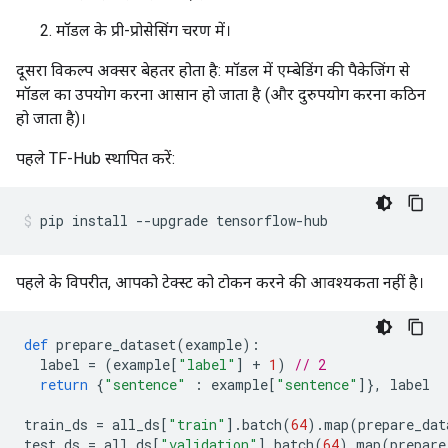
[INFO kernel.cc:848] Use fast generic engine

मॉडल के प्री-प्रोसेसिंग चरण में।
दूसरा विकल्प अक्सर बेहतर होता है: मॉडल में एम्बेडिंग की पैकेजिंग से
मॉडल का उपयोग करना आसान हो जाता है (और दुरुपयोग करना कठिन
हो जाता है)।
पहले TF-Hub स्थापित करें:
pip install 
--
upgrade tensorflow
-
hub
पहले के विपरीत, आपको टेक्स्ट को टोकन करने की आवश्यकता नहीं है।
def
 prepare_dataset
(
example
):
  label 
=
(
example
[
"label"
]
+
1
)
// 2
return
{
"sentence"
:
 example
[
"sentence"
]},
 label
train_ds 
=
 all_ds
[
"train"
].
batch
(
64
).
map
(
prepare_dat
test_ds 
=
 all_ds
[
"validation"
].
batch
(
64
).
map
(
prepare