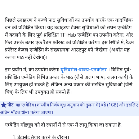
[INFO kernel.cc:790] Deployment config:

num_threads: 6

पिछले उदाहरण ने कच्चे पाठ सुविधाओं का उपयोग करके एक यादृच्छिक
[INFO kernel.cc:817] Train model

वन को प्रशिक्षित किया। यह उदाहरण टेक्स्ट सुविधाओं को सघन एम्बेडिंग
[INFO random_forest.cc:315] Training random forest o
में बदलने के लिए पूर्व-प्रशिक्षित TF-Hub एम्बेडिंग का उपयोग करेगा, और
[INFO random_forest.cc:628] Training of tree  1/30 (
[INFO random_forest.cc:628] Training of tree  4/30 (
फिर उसके ऊपर एक रैंडम फ़ॉरेस्ट को प्रशिक्षित करेगा। इस स्थिति में, रैंडम
[INFO random_forest.cc:628] Training of tree  7/30 (
फ़ॉरेस्ट केवल एम्बेडिंग के संख्यात्मक आउटपुट को "देखेगा" (अर्थात यह
[INFO random_forest.cc:628] Training of tree  9/30 (
कच्चा पाठ नहीं देखेगा)।
[INFO random_forest.cc:628] Training of tree  13/30 
[INFO random_forest.cc:628] Training of tree  15/30 
इस प्रयोग में, का उपयोग करेगा
यूनिवर्सल-वाक्य-एनकोडर
। विभिन्न पूर्व-
[INFO random_forest.cc:628] Training of tree  21/30 
प्रशिक्षित एम्बेडिंग विभिन्न प्रकार के पाठ (जैसे अलग भाषा, अलग कार्य) के
[INFO random_forest.cc:628] Training of tree  23/30 
लिए उपयुक्त हो सकते हैं, लेकिन अन्य प्रकार की संरचित सुविधाओं (जैसे
[INFO random_forest.cc:628] Training of tree  27/30 
[INFO random_forest.cc:628] Training of tree  29/30 
चित्र) के लिए भी उपयुक्त हो सकते हैं।
[INFO random_forest.cc:628] Training of tree  30/30 
[INFO random_forest.cc:696] Final OOB metrics: accur
नोट:
यह एम्बेडिंग (शास्त्रीय निर्णय वृक्ष अनुमान की तुलना में) बड़े (1GB) और इसलिए
[INFO kernel.cc:828] Export model in log directory: /
अंतिम मॉडल धीमा चलेगा जाएगा।
[INFO kernel.cc:836] Save model in resources

[INFO kernel.cc:988] Loading model from path

एम्बेडिंग मॉड्यूल को दो स्थानों में से एक में लागू किया जा सकता है:
[INFO decision_forest.cc:590] Model loaded with 30 r
[INFO abstract_model.cc:993] Engine "RandomForestGen
डेटासेट तैयार करने के दौरान।