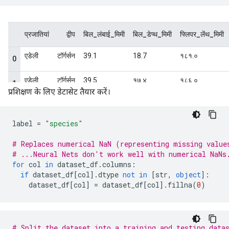
प्रशिक्षण के लिए डेटासेट तैयार करें।
label 
=
"species"
# Replaces numerical NaN (representing missing value
# ...Neural Nets don't work well with numerical NaNs
for
 col 
in
 dataset_df
.
columns
:
if
 dataset_df
[
col
].
dtype 
not
in
[
str
,
object
]:
    dataset_df
[
col
]
=
 dataset_df
[
col
].
fillna
(
0
)
# Split the dataset into a training and testing data