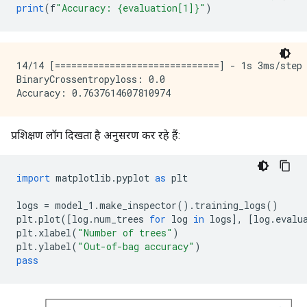
    nas: Number of non-available (i.e. missing) value
print
(
f
"Accuracy: {evaluation[1]}"
)
    ood: Out of dictionary.

    manually-defined: Attribute which type is manuall
    tokenized: The attribute value is obtained throug
    has-dict: The attribute is attached to a string d
14/14 [==============================] - 1s 3ms/step 
    vocab-size: Number of unique values.

BinaryCrossentropyloss: 0.0

[INFO kernel.cc:762] Configure learner

[INFO kernel.cc:787] Training config:

learner: "RANDOM_FOREST"

प्रशिक्षण लॉग दिखता है अनुसरण कर रहे हैं:
features: "sentence"

label: "__LABEL"

task: CLASSIFICATION

import
 matplotlib
.
pyplot 
as
 plt
[yggdrasil_decision_forests.model.random_forest.proto
  num_trees: 30

logs 
=
 model_1
.
make_inspector
().
training_logs
()
  decision_tree {

plt
.
plot
([
log
.
num_trees 
for
 log 
in
 logs
],
[
log
.
evalu
    max_depth: 16

plt
.
xlabel
(
"Number of trees"
)
    min_examples: 5

plt
.
ylabel
(
"Out-of-bag accuracy"
)
    in_split_min_examples_check: true

pass
    missing_value_policy: GLOBAL_IMPUTATION

    allow_na_conditions: false

    categorical_set_greedy_forward {
