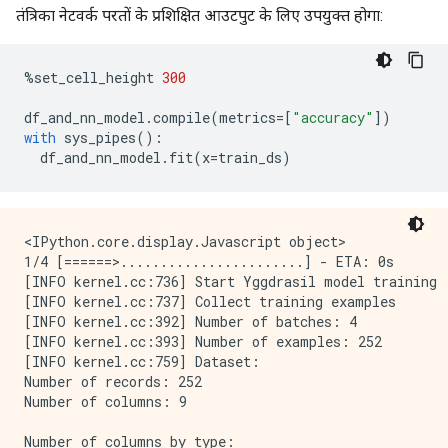
Epoch 8/10

तंत्रिका नेटवर्क परतों के प्रशिक्षित आउटपुट के लिए उपयुक्त होगा:
4/4 [==============================] - 0s 7ms/step - 
Epoch 9/10

4/4 [==============================] - 0s 8ms/step - 
%
set_cell_height 
300
Epoch 10/10

4/4 [==============================] - 0s 7ms/step - 
df_and_nn_model
.
compile
(
metrics
=[
"accuracy"
])
Model: "model_1"

with
 sys_pipes
():
_____________________________________________________
  df_and_nn_model
.
fit
(
x
=
train_ds
)
 Layer (type)                   Output Shape         
=====================================================
 island (InputLayer)            [(None, 1)]          
<IPython.core.display.Javascript object>

 bill_length_mm (InputLayer)    [(None, 1)]          
1/4 [======>.......................] - ETA: 0s

[INFO kernel.cc:736] Start Yggdrasil model training

 string_lookup (StringLookup)   (None, 1)            
[INFO kernel.cc:737] Collect training examples

[INFO kernel.cc:392] Number of batches: 4

 normalization (Normalization)  (None, 1)           
[INFO kernel.cc:393] Number of examples: 252

[INFO kernel.cc:759] Dataset:

 category_encoding (CategoryEnc  (None, 32)          
Number of records: 252

 oding)                                              
Number of columns: 9

 concatenate (Concatenate)      (None, 33)           
Number of columns by type:
