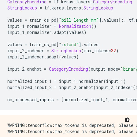
CategoryEncoding
=
 tf
.
keras
.
layers
.
CategoryEncoding
StringLookup
=
 tf
.
keras
.
layers
.
StringLookup
values 
=
 train_ds_pd
[
"bill_length_mm"
].
values
[:,
 tf
.
input_1_normalizer 
=
Normalization
()
input_1_normalizer
.
adapt
(
values
)
values 
=
 train_ds_pd
[
"island"
].
values
input_2_indexer 
=
StringLookup
(
max_tokens
=
32
)
input_2_indexer
.
adapt
(
values
)
input_2_onehot 
=
CategoryEncoding
(
output_mode
=
"binar
normalized_input_1 
=
 input_1_normalizer
(
input_1
)
normalized_input_2 
=
 input_2_onehot
(
input_2_indexer
(
nn_processed_inputs 
=
[
normalized_input_1
,
 normalize
WARNING:tensorflow:max_tokens is deprecated, please u