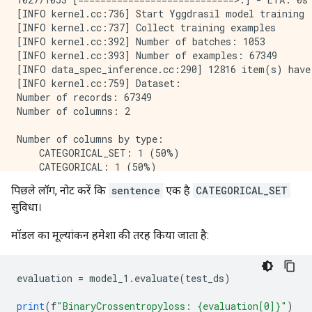
[INFO kernel.cc:736] Start Yggdrasil model training

[INFO kernel.cc:737] Collect training examples

[INFO kernel.cc:392] Number of batches: 1053

[INFO kernel.cc:393] Number of examples: 67349

[INFO data_spec_inference.cc:290] 12816 item(s) have
[INFO kernel.cc:759] Dataset:

Number of records: 67349

Number of columns: 2

Number of columns by type:

    CATEGORICAL_SET: 1 (50%)

    CATEGORICAL: 1 (50%)

पिछले लॉग, नोट करें कि
sentence
एक है
CATEGORICAL_SET
Columns:

सुविधा।
CATEGORICAL_SET: 1 (50%)

मॉडल का मूल्यांकन हमेशा की तरह किया जाता है:
    0: "sentence" CATEGORICAL_SET has-dict vocab-siz
CATEGORICAL: 1 (50%)

    1: "__LABEL" CATEGORICAL integerized vocab-size:
evaluation 
=
 model_1
.
evaluate
(
test_ds
)
Terminology:

print
(
f
"BinaryCrossentropyloss: {evaluation[0]}"
)