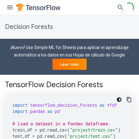
Decision Forests
¡Nuevo! Use Simple ML for Sheets para aplicar el aprendizaje
automático a los datos en sus Hojas de cálculo de Google
Leer más
TensorFlow Decision Forests
import
tensorflow_decision_forests
as
tfdf
import
pandas
as
pd
# Load a dataset in a Pandas dataframe.
train_df
=
pd
.
read_csv
(
"project/train.csv"
)
test_df
=
pd
.
read_csv
(
"project/test.csv"
)