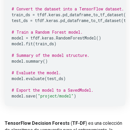
# Convert the dataset into a TensorFlow dataset.
train_ds
=
tfdf
.
keras
.
pd_dataframe_to_tf_dataset
(
t
test_ds
=
tfdf
.
keras
.
pd_dataframe_to_tf_dataset
(
te
# Train a Random Forest model.
model
=
tfdf
.
keras
.
RandomForestModel
()
model
.
fit
(
train_ds
)
# Summary of the model structure.
model
.
summary
()
# Evaluate the model.
model
.
evaluate
(
test_ds
)
# Export the model to a SavedModel.
model
.
save
(
"project/model"
)
TensorFlow Decision Forests
(
TF-DF
) es una colección