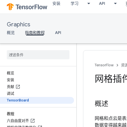
安装
学习
API
Graphics
概览
指南和教程
API
TensorFlow
资
概览
网格插
安装
贡献
调试
Tensor
Board
概述
教程
网格和点云是表
六自由度对齐
数据变得越来越