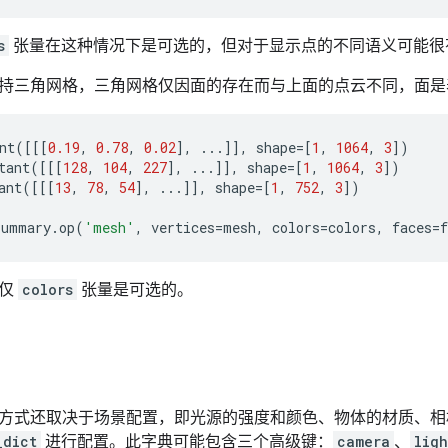
s
张量在这种情况下是可选的，但对于显示点的不同语义可能很
持三角网格，三角网格仅因面的存在而与上面的点云不同，面是
nt
([[[
0.19
,
0.78
,
0.02
],
...
]],
shape
=
[
1
,
1064
,
3
])
tant
([[[
128
,
104
,
227
],
...
]],
shape
=
[
1
,
1064
,
3
])
ant
([[[
13
,
78
,
54
],
...
]],
shape
=
[
1
,
752
,
3
])
summary
.
op
(
'mesh'
,
vertices
=
mesh
,
colors
=
colors
,
faces
=
f
，仅
colors
张量是可选的。
方式还取决于场景配置，即光源的强度和颜色、物体的材质、相
_dict
进行配置。此字典可能包含三个高级键：
camera
、
ligh