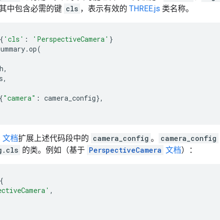
其中包含必需的键
cls
，表示有效的
THREE.js
类名称。
{
'cls'
:
'PerspectiveCamera'
}
summary
.
op
(
h
,
s
,
{
"camera"
:
camera_config
},
js 文档
扩展上述代码段中的
camera_config
。
camera_config
g.cls
的类。例如（基于
PerspectiveCamera
文档
）：
{
ectiveCamera'
,
,