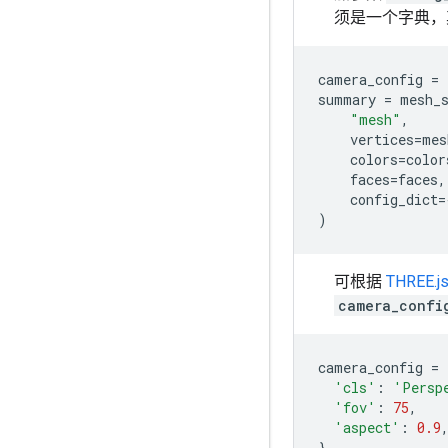
须是一个字典，
camera_config
=
summary
=
mesh_
"mesh"
,
vertices
=
mes
colors
=
color
faces
=
faces
,
config_dict
=
)
可根据
THREE.
camera_confi
camera_config
=
'cls'
:
'Persp
'fov'
:
75
,
'aspect'
:
0.9
}