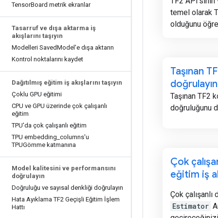
TF2 API'sinin 
Tensor
Board metrik ekranlar
temel olarak T
olduğunu öğre
Tasarruf ve dışa aktarma iş
akışlarını taşıyın
Modelleri Saved
Model'e dışa aktarın
Kontrol noktalarını kaydet
Taşınan T
doğrulayın
Dağıtılmış eğitim iş akışlarını taşıyın
Çoklu GPU eğitimi
Taşınan TF2 
CPU ve GPU üzerinde çok çalışanlı
doğruluğunu d
eğitim
TPU'da çok çalışanlı eğitim
TPU embedding
_
columns'u
TPUGömme katmanına
Çok çalışa
Model kalitesini ve performansını
eğitim iş ak
doğrulayın
Doğruluğu ve sayısal denkliği doğrulayın
Çok çalışanlı 
Hata Ayıklama TF2 Geçişli Eğitim İşlem
Estimator
Ar
Hattı
geçireceğinizi