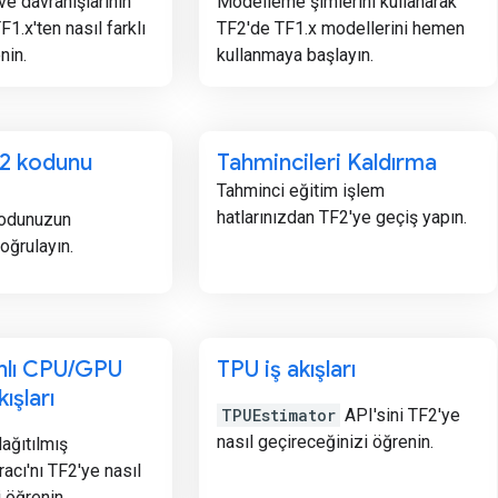
ve davranışlarının
Modelleme şimlerini kullanarak
F1.x'ten nasıl farklı
TF2'de TF1.x modellerini hemen
nin.
kullanmaya başlayın.
F2 kodunu
Tahmincileri Kaldırma
Tahminci eğitim işlem
hatlarınızdan TF2'ye geçiş yapın.
kodunuzun
oğrulayın.
nlı CPU
/
GPU
TPU iş akışları
ışları
TPUEstimator
API'sini TF2'ye
nasıl geçireceğinizi öğrenin.
dağıtılmış
acı'nı TF2'ye nasıl
 öğrenin.