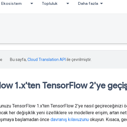
Ekosistem
Topluluk
Daha fazla
Bu sayfa,
Cloud Translation API
ile çevrilmiştir.
low 1
.
x'ten Tensor
Flow 2'ye geçi
nuzu TensorFlow 1.x'ten TensorFlow 2'ye nasıl geçireceğinizi 
ncak her değişiklik yeni özelliklere ve modellere erişim, artan net
 Taşımaya başlamadan önce
davranış kılavuzunu
okuyun. Kısaca, geç