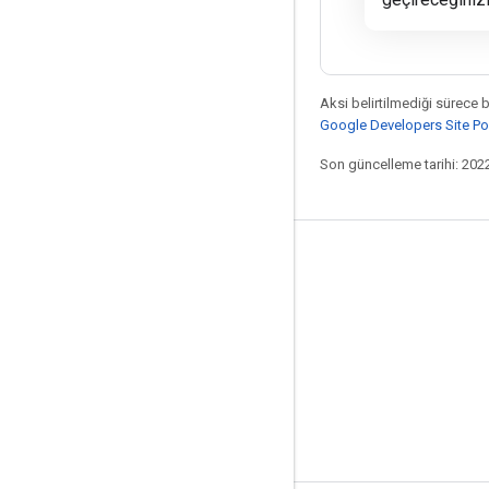
Aksi belirtilmediği sürece 
Google Developers Site Poli
Son güncelleme tarihi: 202
Bağlı kalma
Blog
GitHub
Twitter
哔哩哔哩