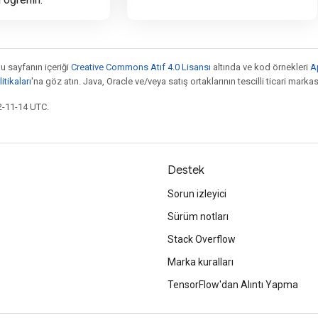
bu sayfanın içeriği
Creative Commons Atıf 4.0 Lisansı
altında ve kod örnekleri
A
tikaları
'na göz atın. Java, Oracle ve/veya satış ortaklarının tescilli ticari markas
2-11-14 UTC.
Destek
Sorun izleyici
Sürüm notları
Stack Overflow
Marka kuralları
TensorFlow'dan Alıntı Yapma