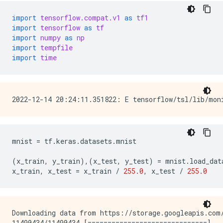
import
tensorflow.compat.v1
as
tf1
import
tensorflow
as
tf
import
numpy
as
np
import
tempfile
import
time
mnist
=
tf
.
keras
.
datasets
.
mnist
(
x_train
,
y_train
),(
x_test
,
y_test
)
=
mnist
.
load_dat
x_train
,
x_test
=
x_train
/
255.0
,
x_test
/
255.0
Downloading data from https://storage.googleapis.com/