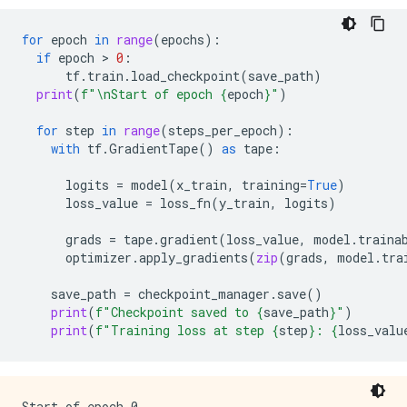
for
epoch
in
range
(
epochs
):
if
epoch
 > 
0
:
tf
.
train
.
load_checkpoint
(
save_path
)
print
(
f
"
\n
Start of epoch 
{
epoch
}
"
)
for
step
in
range
(
steps_per_epoch
):
with
tf
.
GradientTape
()
as
tape
:
logits
=
model
(
x_train
,
training
=
True
)
loss_value
=
loss_fn
(
y_train
,
logits
)
grads
=
tape
.
gradient
(
loss_value
,
model
.
traina
optimizer
.
apply_gradients
(
zip
(
grads
,
model
.
tra
save_path
=
checkpoint_manager
.
save
()
print
(
f
"Checkpoint saved to 
{
save_path
}
"
)
print
(
f
"Training loss at step 
{
step
}
: 
{
loss_valu
Start of epoch 0
