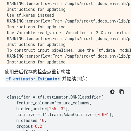
WARNING:tensorflow:From /tmpfs/src/tf_docs_env/lib/p
Instructions for updating:

Use tf.keras instead.

WARNING:tensorflow:From /tmpfs/src/tf_docs_env/lib/p
Instructions for updating:

Use Variable.read_value. Variables in 2.X are initial
WARNING:tensorflow:From /tmpfs/src/tf_docs_env/lib/p
Instructions for updating:

To construct input pipelines, use the `tf.data` modul
WARNING:tensorflow:From /tmpfs/src/tf_docs_env/lib/p
Instructions for updating:

To construct input pipelines, use the `tf.data` modul
使用最后保存的检查点重新构建
INFO:tensorflow:Calling model_fn.

tf.estimator.Estimator
并继续训练：
WARNING:tensorflow:From /tmpfs/src/tf_docs_env/lib/p
Instructions for updating:

Use tf.keras instead.

WARNING:tensorflow:From /tmpfs/src/tf_docs_env/lib/p
classifier
=
tf1
.
estimator
.
DNNClassifier
(
Instructions for updating:

feature_columns
=
feature_columns
,
Use tf.keras instead.

hidden_units
=
[
256
,
32
],
INFO:tensorflow:Done calling model_fn.

optimizer
=
tf1
.
train
.
AdamOptimizer
(
0.001
),
WARNING:tensorflow:From /tmpfs/src/tf_docs_env/lib/p
n_classes
=
10
,
Instructions for updating:

dropout
=
0.2
,