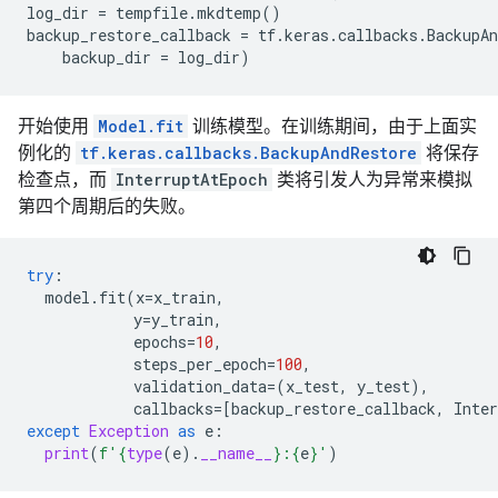
log_dir
=
tempfile
.
mkdtemp
()
INFO:tensorflow:Calling checkpoint listeners after sa
backup_restore_callback
=
tf
.
keras
.
callbacks
.
BackupAn
INFO:tensorflow:Calling checkpoint listeners before s
backup_dir
=
log_dir
)
INFO:tensorflow:Saving checkpoints for 4 into /tmpfs/
INFO:tensorflow:Calling checkpoint listeners after sa
INFO:tensorflow:Calling checkpoint listeners before s
开始使用
Model.fit
训练模型。在训练期间，由于上面实
INFO:tensorflow:Saving checkpoints for 5 into /tmpfs/
例化的
tf.keras.callbacks.BackupAndRestore
将保存
WARNING:tensorflow:From /tmpfs/src/tf_docs_env/lib/p
Instructions for updating:

检查点，而
InterruptAtEpoch
类将引发人为异常来模拟
Use standard file APIs to delete files with this pref
第四个周期后的失败。
INFO:tensorflow:Calling checkpoint listeners after sa
INFO:tensorflow:Calling checkpoint listeners before s
INFO:tensorflow:Saving checkpoints for 6 into /tmpfs/
try
:
INFO:tensorflow:Calling checkpoint listeners after sa
model
.
fit
(
x
=
x_train
,
y
=
y_train
,
epochs
=
10
,
steps_per_epoch
=
100
,
validation_data
=
(
x_test
,
y_test
),
callbacks
=
[
backup_restore_callback
,
Inter
except
Exception
as
e
:
print
(
f
'
{
type
(
e
)
.
__name__
}
:
{
e
}
'
)