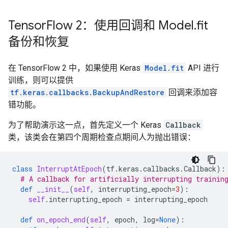
2022-12-14 20:24:18.394676: W tensorflow/core/common
INFO:tensorflow:Running local_init_op.

type_id: TFT_OPTIONAL

INFO:tensorflow:Done running local_init_op.

Tensor
Flow 2：使用回调和 Model
.
fit
args {

INFO:tensorflow:Calling checkpoint listeners before s
  type_id: TFT_PRODUCT

备份和恢复
INFO:tensorflow:Saving checkpoints for 6 into /tmpfs/
  args {

INFO:tensorflow:Calling checkpoint listeners after sa
    type_id: TFT_TENSOR

INFO:tensorflow:Calling checkpoint listeners before s
在 TensorFlow 2 中，如果使用 Keras
Model.fit
API 进行
    args {

INFO:tensorflow:Saving checkpoints for 7 into /tmpfs/
      type_id: TFT_INT64

训练，则可以提供
INFO:tensorflow:Calling checkpoint listeners after sa
    }

INFO:tensorflow:loss = 99.52451, step = 6

tf.keras.callbacks.BackupAndRestore
回调来添加容
  }

INFO:tensorflow:Calling checkpoint listeners before s
错功能。
}

INFO:tensorflow:Saving checkpoints for 8 into /tmpfs/
 is neither a subtype nor a supertype of the combined
INFO:tensorflow:Calling checkpoint listeners after sa
为了帮助演示这一点，首先定义一个 Keras
Callback
type_id: TFT_OPTIONAL

INFO:tensorflow:Calling checkpoint listeners before s
类，该类会在第四个周期检查点期间人为抛出错误：
args {

INFO:tensorflow:Saving checkpoints for 9 into /tmpfs/
  type_id: TFT_PRODUCT

INFO:tensorflow:Calling checkpoint listeners after sa
  args {

INFO:tensorflow:Calling checkpoint listeners before s
class
InterruptAtEpoch
(
tf
.
keras
.
callbacks
.
Callback
):
    type_id: TFT_TENSOR

INFO:tensorflow:Saving checkpoints for 10 into /tmpfs
# A callback for artificially interrupting trainin
    args {

INFO:tensorflow:Calling checkpoint listeners after sa
def
__init__
(
self
,
interrupting_epoch
=
3
):
      type_id: TFT_INT32

INFO:tensorflow:Loss for final step: 98.06565.

self
.
interrupting_epoch
=
interrupting_epoch
    }

  }

def
on_epoch_end
(
self
,
epoch
,
log
=
None
):
}
