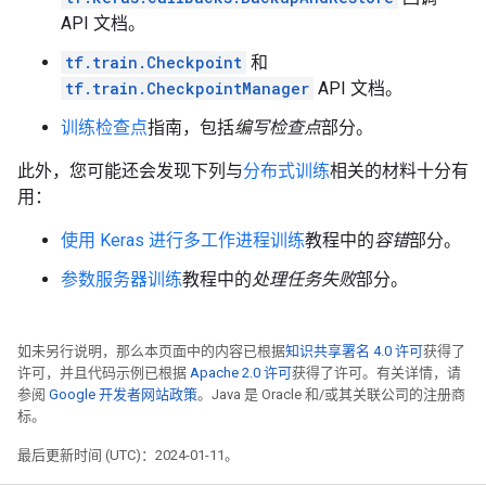
API 文档。
Start of epoch 2

Checkpoint saved to /tmpfs/tmp/tmpevop81wu/ckpt-11

tf.train.Checkpoint
和
Training loss at step 0: 2.4057834148406982

tf.train.CheckpointManager
API 文档。
Checkpoint saved to /tmpfs/tmp/tmpevop81wu/ckpt-12

Training loss at step 1: 2.4041085243225098

训练检查点
指南，包括
编写检查点
部分。
Checkpoint saved to /tmpfs/tmp/tmpevop81wu/ckpt-13

Training loss at step 2: 2.401327610015869

此外，您可能还会发现下列与
分布式训练
相关的材料十分有
Checkpoint saved to /tmpfs/tmp/tmpevop81wu/ckpt-14

用：
Training loss at step 3: 2.4010281562805176

Checkpoint saved to /tmpfs/tmp/tmpevop81wu/ckpt-15

使用 Keras 进行多工作进程训练
教程中的
容错
部分。
Training loss at step 4: 2.398888111114502

参数服务器训练
教程中的
处理任务失败
部分。
Start of epoch 3

Checkpoint saved to /tmpfs/tmp/tmpevop81wu/ckpt-16

Training loss at step 0: 2.3979201316833496

如未另行说明，那么本页面中的内容已根据
知识共享署名 4.0 许可
获得了
Checkpoint saved to /tmpfs/tmp/tmpevop81wu/ckpt-17

许可，并且代码示例已根据
Apache 2.0 许可
获得了许可。有关详情，请
Training loss at step 1: 2.396275043487549

参阅
Google 开发者网站政策
。Java 是 Oracle 和/或其关联公司的注册商
Checkpoint saved to /tmpfs/tmp/tmpevop81wu/ckpt-18

标。
Training loss at step 2: 2.3937087059020996

Checkpoint saved to /tmpfs/tmp/tmpevop81wu/ckpt-19

最后更新时间 (UTC)：2024-01-11。
Training loss at step 3: 2.393911361694336
