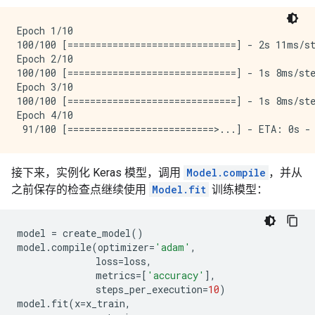
Epoch 1/10

100/100 [==============================] - 2s 11ms/st
Epoch 2/10

100/100 [==============================] - 1s 8ms/ste
Epoch 3/10

100/100 [==============================] - 1s 8ms/ste
Epoch 4/10

接下来，实例化 Keras 模型，调用
Model.compile
，并从
之前保存的检查点继续使用
Model.fit
训练模型：
model
=
create_model
()
model
.
compile
(
optimizer
=
'adam'
,
loss
=
loss
,
metrics
=
[
'accuracy'
],
steps_per_execution
=
10
)
model
.
fit
(
x
=
x_train
,