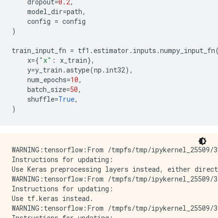
dropout
=
0.2
,
model_dir
=
path
,
config
=
config
)
train_input_fn
=
tf1
.
estimator
.
inputs
.
numpy_input_fn
x
=
{
"x"
:
x_train
},
y
=
y_train
.
astype
(
np
.
int32
),
num_epochs
=
10
,
batch_size
=
50
,
shuffle
=
True
,
)
WARNING:tensorflow:From /tmpfs/tmp/ipykernel_25509/3
Instructions for updating:

Use Keras preprocessing layers instead, either direct
WARNING:tensorflow:From /tmpfs/tmp/ipykernel_25509/3
Instructions for updating:

Use tf.keras instead.

WARNING:tensorflow:From /tmpfs/tmp/ipykernel_25509/3
Instructions for updating:
