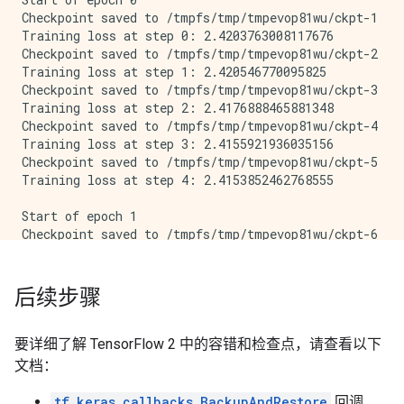
Checkpoint saved to /tmpfs/tmp/tmpevop81wu/ckpt-1

Training loss at step 0: 2.4203763008117676

Checkpoint saved to /tmpfs/tmp/tmpevop81wu/ckpt-2

Training loss at step 1: 2.420546770095825

Checkpoint saved to /tmpfs/tmp/tmpevop81wu/ckpt-3

Training loss at step 2: 2.4176888465881348

Checkpoint saved to /tmpfs/tmp/tmpevop81wu/ckpt-4

Training loss at step 3: 2.4155921936035156

Checkpoint saved to /tmpfs/tmp/tmpevop81wu/ckpt-5

Training loss at step 4: 2.4153852462768555

Start of epoch 1

Checkpoint saved to /tmpfs/tmp/tmpevop81wu/ckpt-6

Training loss at step 0: 2.4146769046783447

Checkpoint saved to /tmpfs/tmp/tmpevop81wu/ckpt-7

Training loss at step 1: 2.4105751514434814

后续步骤
Checkpoint saved to /tmpfs/tmp/tmpevop81wu/ckpt-8

Training loss at step 2: 2.4090170860290527

Checkpoint saved to /tmpfs/tmp/tmpevop81wu/ckpt-9

要详细了解 TensorFlow 2 中的容错和检查点，请查看以下
Training loss at step 3: 2.407325029373169

文档：
Checkpoint saved to /tmpfs/tmp/tmpevop81wu/ckpt-10

Training loss at step 4: 2.406435489654541

tf.keras.callbacks.BackupAndRestore
回调