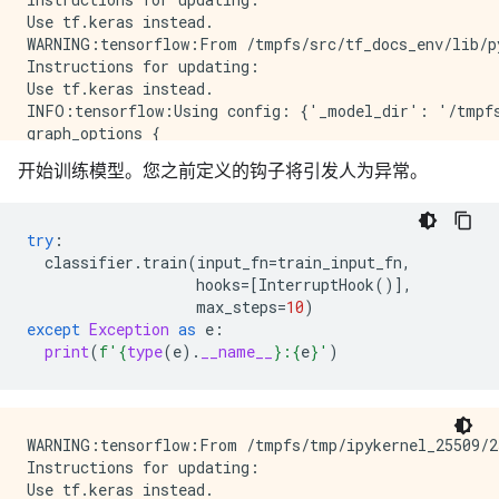
Use tf.keras instead.

WARNING:tensorflow:From /tmpfs/src/tf_docs_env/lib/p
Instructions for updating:

Use tf.keras instead.

INFO:tensorflow:Using config: {'_model_dir': '/tmpfs
graph_options {

  rewrite_options {

开始训练模型。您之前定义的钩子将引发人为异常。
    meta_optimizer_iterations: ONE

  }

}

try
:
, '_keep_checkpoint_max': 5, '_keep_checkpoint_every
classifier
.
train
(
input_fn
=
train_input_fn
,
WARNING:tensorflow:From /tmpfs/tmp/ipykernel_25509/3
hooks
=
[
InterruptHook
()],
max_steps
=
10
)
WARNING:tensorflow:From /tmpfs/tmp/ipykernel_25509/3
except
Exception
as
e
:
Instructions for updating:

print
(
f
'
{
type
(
e
)
.
__name__
}
:
{
e
}
'
)
WARNING:tensorflow:From /tmpfs/tmp/ipykernel_25509/2
Instructions for updating:

Use tf.keras instead.
