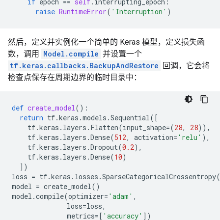
if
epoch
==
self
.
interrupting_epoch
:
raise
RuntimeError
(
'Interruption'
)
    while inferring type of node 'dnn/zero_fraction/c
INFO:tensorflow:Calling checkpoint listeners before s
INFO:tensorflow:Saving checkpoints for 0 into /tmpfs/
然后，定义并实例化一个简单的 Keras 模型，定义损失函
INFO:tensorflow:Calling checkpoint listeners after sa
WARNING:tensorflow:From /tmpfs/src/tf_docs_env/lib/p
数，调用
Model.compile
并设置一个
Instructions for updating:

tf.keras.callbacks.BackupAndRestore
回调，它会将
Use tf.keras instead.

检查点保存在周期边界的临时目录中：
WARNING:tensorflow:From /tmpfs/src/tf_docs_env/lib/p
Instructions for updating:

Use tf.keras instead.

def
create_model
():
WARNING:tensorflow:From /tmpfs/src/tf_docs_env/lib/p
return
tf
.
keras
.
models
.
Sequential
([
Instructions for updating:

tf
.
keras
.
layers
.
Flatten
(
input_shape
=
(
28
,
28
)),
Use tf.keras instead.

tf
.
keras
.
layers
.
Dense
(
512
,
activation
=
'relu'
),
INFO:tensorflow:Calling checkpoint listeners before s
tf
.
keras
.
layers
.
Dropout
(
0.2
),
INFO:tensorflow:Saving checkpoints for 1 into /tmpfs/
tf
.
keras
.
layers
.
Dense
(
10
)
INFO:tensorflow:Calling checkpoint listeners after sa
])
INFO:tensorflow:loss = 120.54729, step = 0

loss
=
tf
.
keras
.
losses
.
SparseCategoricalCrossentropy
INFO:tensorflow:Calling checkpoint listeners before s
model
=
create_model
()
INFO:tensorflow:Saving checkpoints for 2 into /tmpfs/
model
.
compile
(
optimizer
=
'adam'
,
INFO:tensorflow:Calling checkpoint listeners after sa
loss
=
loss
,
INFO:tensorflow:Calling checkpoint listeners before s
metrics
=
[
'accuracy'
])
INFO:tensorflow:Saving checkpoints for 3 into /tmpfs/