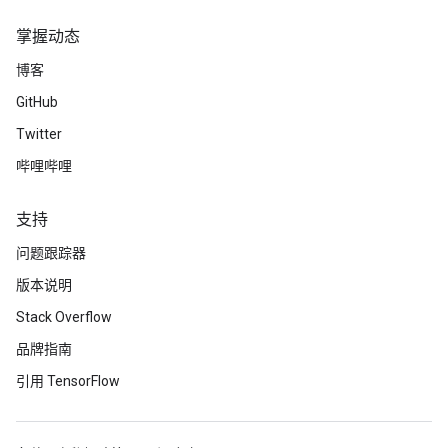
Checkpoint saved to /tmpfs/tmp/tmpevop81wu/ckpt-20

Training loss at step 4: 2.3919384479522705

掌握动态
Start of epoch 4

博客
Checkpoint saved to /tmpfs/tmp/tmpevop81wu/ckpt-21

GitHub
Training loss at step 0: 2.389833927154541

Checkpoint saved to /tmpfs/tmp/tmpevop81wu/ckpt-22

Twitter
Training loss at step 1: 2.3890221118927

Checkpoint saved to /tmpfs/tmp/tmpevop81wu/ckpt-23

哔哩哔哩
Training loss at step 2: 2.3855605125427246

Checkpoint saved to /tmpfs/tmp/tmpevop81wu/ckpt-24

支持
Training loss at step 3: 2.3858296871185303

Checkpoint saved to /tmpfs/tmp/tmpevop81wu/ckpt-25

问题跟踪器
版本说明
Stack Overflow
品牌指南
引用 TensorFlow