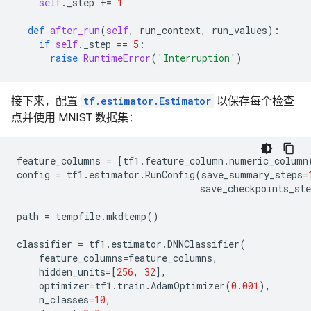
self
.
_step
+=
1
def
after_run
(
self
,
run_context
,
run_values
):
if
self
.
_step
==
5
:
raise
RuntimeError
(
'Interruption'
)
接下来，配置
tf.estimator.Estimator
以保存每个检查
点并使用 MNIST 数据集：
feature_columns
=
[
tf1
.
feature_column
.
numeric_column
config
=
tf1
.
estimator
.
RunConfig
(
save_summary_steps
=
save_checkpoints_ste
path
=
tempfile
.
mkdtemp
()
classifier
=
tf1
.
estimator
.
DNNClassifier
(
feature_columns
=
feature_columns
,
hidden_units
=
[
256
,
32
],
optimizer
=
tf1
.
train
.
AdamOptimizer
(
0.001
),
n_classes
=
10
,