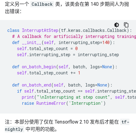
定义另一个
Callback
类，该类会在第 140 步期间人为抛
出错误：
class
InterruptAtStep
(
tf
.
keras
.
callbacks
.
Callback
):
# A callback for artificially interrupting trainin
def
__init__
(
self
,
interrupting_step
=
140
):
self
.
total_step_count
=
0
self
.
interrupting_step
=
interrupting_step
def
on_batch_begin
(
self
,
batch
,
logs
=
None
):
self
.
total_step_count
+=
1
def
on_batch_end
(
self
,
batch
,
logs
=
None
):
if
self
.
total_step_count
==
self
.
interrupting_ste
print
(
"
\n
Interrupting at step count"
,
self
.
tot
raise
RuntimeError
(
'Interruption'
)
注：本部分使用了仅在 Tensorflow 2.10 发布后才能在
tf-
nightly
中可用的功能。