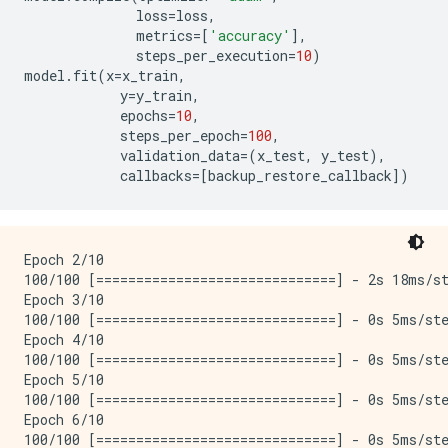
loss
=
loss
,
metrics
=
[
'accuracy'
],
steps_per_execution
=
10
)
model
.
fit
(
x
=
x_train
,
y
=
y_train
,
epochs
=
10
,
steps_per_epoch
=
100
,
validation_data
=
(
x_test
,
y_test
),
callbacks
=
[
backup_restore_callback
])
Epoch 2/10

100/100 [==============================] - 2s 18ms/st
Epoch 3/10

100/100 [==============================] - 0s 5ms/ste
Epoch 4/10

100/100 [==============================] - 0s 5ms/ste
Epoch 5/10

100/100 [==============================] - 0s 5ms/ste
Epoch 6/10

100/100 [==============================] - 0s 5ms/ste