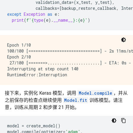
validation_data
=
(
x_test
,
y_test
),
callbacks
=
[
backup_restore_callback
,
Inter
except
Exception
as
e
:
print
(
f
'
{
type
(
e
)
.
__name__
}
:
{
e
}
'
)
Epoch 1/10

100/100 [==============================] - 2s 11ms/st
Epoch 2/10

 27/100 [=======>......................] - ETA: 0s - 
Interrupting at step count 140

接下来，实例化 Keras 模型，调用
Model.compile
，并从
之前保存的检查点继续使用
Model.fit
训练模型。请注
意，训练从周期 2 和步骤 21 开始。
model
=
create_model
()
model
.
compile
(
optimizer
=
'adam'
,