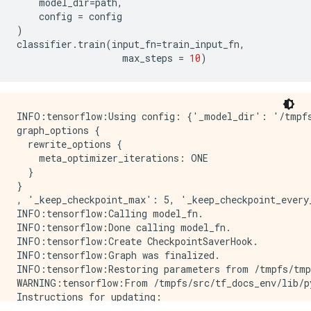
Use tf.keras instead.

model_dir
=
path
,
WARNING:tensorflow:From /tmpfs/src/tf_docs_env/lib/p
config
=
config
Instructions for updating:

)
Use tf.keras instead.

classifier
.
train
(
input_fn
=
train_input_fn
,
WARNING:tensorflow:From /tmpfs/src/tf_docs_env/lib/p
max_steps
=
10
)
Instructions for updating:

Use tf.keras instead.

WARNING:tensorflow:From /tmpfs/src/tf_docs_env/lib/p
Instructions for updating:

INFO:tensorflow:Using config: {'_model_dir': '/tmpfs
Use tf.keras instead.

graph_options {

INFO:tensorflow:Create CheckpointSaverHook.

  rewrite_options {

WARNING:tensorflow:From /tmpfs/src/tf_docs_env/lib/p
    meta_optimizer_iterations: ONE

Instructions for updating:

  }

Use tf.keras instead.

}

WARNING:tensorflow:From /tmpfs/src/tf_docs_env/lib/p
, '_keep_checkpoint_max': 5, '_keep_checkpoint_every
Instructions for updating:

INFO:tensorflow:Calling model_fn.

Use tf.keras instead.

INFO:tensorflow:Done calling model_fn.

INFO:tensorflow:Graph was finalized.

INFO:tensorflow:Create CheckpointSaverHook.

INFO:tensorflow:Running local_init_op.

INFO:tensorflow:Graph was finalized.

INFO:tensorflow:Done running local_init_op.

INFO:tensorflow:Restoring parameters from /tmpfs/tmp
WARNING:tensorflow:From /tmpfs/src/tf_docs_env/lib/p
WARNING:tensorflow:From /tmpfs/src/tf_docs_env/lib/p
Instructions for updating:

Instructions for updating:

To construct input pipelines, use the `tf.data` modul
Use standard file utilities to get mtimes.
