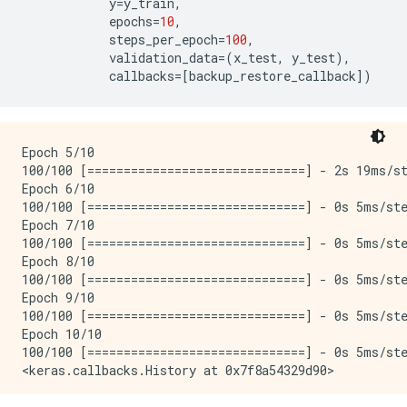
y
=
y_train
,
epochs
=
10
,
steps_per_epoch
=
100
,
validation_data
=
(
x_test
,
y_test
),
callbacks
=
[
backup_restore_callback
])
Epoch 5/10

100/100 [==============================] - 2s 19ms/st
Epoch 6/10

100/100 [==============================] - 0s 5ms/ste
Epoch 7/10

100/100 [==============================] - 0s 5ms/ste
Epoch 8/10

100/100 [==============================] - 0s 5ms/ste
Epoch 9/10

100/100 [==============================] - 0s 5ms/ste
Epoch 10/10

100/100 [==============================] - 0s 5ms/ste