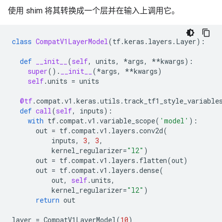
使用 shim 将其转换成一个层并在输入上调用它。
class
CompatV1LayerModel
(
tf
.
keras
.
layers
.
Layer
):
def
__init__
(
self
,
units
,
*
args
,
**
kwargs
):
super
()
.
__init__
(
*
args
,
**
kwargs
)
self
.
units
=
units
@tf
.
compat
.
v1
.
keras
.
utils
.
track_tf1_style_variable
def
call
(
self
,
inputs
):
with
tf
.
compat
.
v1
.
variable_scope
(
'model'
):
out
=
tf
.
compat
.
v1
.
layers
.
conv2d
(
inputs
,
3
,
3
,
kernel_regularizer
=
"l2"
)
out
=
tf
.
compat
.
v1
.
layers
.
flatten
(
out
)
out
=
tf
.
compat
.
v1
.
layers
.
dense
(
out
,
self
.
units
,
kernel_regularizer
=
"l2"
)
return
out
layer
=
CompatV1LayerModel
(
10
)