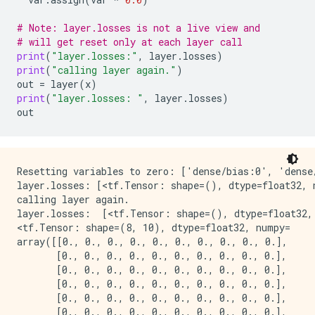
# Note: layer.losses is not a live view and
# will get reset only at each layer call
print
(
"layer.losses:"
,
layer
.
losses
)
print
(
"calling layer again."
)
out
=
layer
(
x
)
print
(
"layer.losses: "
,
layer
.
losses
)
out
Resetting variables to zero: ['dense/bias:0', 'dense/
layer.losses: [<tf.Tensor: shape=(), dtype=float32, n
calling layer again.

layer.losses:  [<tf.Tensor: shape=(), dtype=float32, 
<tf.Tensor: shape=(8, 10), dtype=float32, numpy=

array([[0., 0., 0., 0., 0., 0., 0., 0., 0., 0.],

       [0., 0., 0., 0., 0., 0., 0., 0., 0., 0.],

       [0., 0., 0., 0., 0., 0., 0., 0., 0., 0.],

       [0., 0., 0., 0., 0., 0., 0., 0., 0., 0.],

       [0., 0., 0., 0., 0., 0., 0., 0., 0., 0.],

       [0., 0., 0., 0., 0., 0., 0., 0., 0., 0.],
