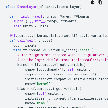
class
DenseLayer
(
tf
.
keras
.
layers
.
Layer
):
def
__init__
(
self
,
units
,
*
args
,
**
kwargs
):
super
()
.
__init__
(
*
args
,
**
kwargs
)
self
.
units
=
units
@tf
.
compat
.
v1
.
keras
.
utils
.
track_tf1_style_variable
def
call
(
self
,
inputs
):
out
=
inputs
with
tf
.
compat
.
v1
.
variable_scope
(
"dense"
):
# The weights are created with a `regularizer`
# so the layer should track their regularizati
kernel
=
tf
.
compat
.
v1
.
get_variable
(
shape
=
[
out
.
shape
[
-
1
],
self
.
units
],
regularizer
=
tf
.
keras
.
regularizers
.
L2
(),
initializer
=
tf
.
compat
.
v1
.
initializers
.
glor
name
=
"kernel"
)
bias
=
tf
.
compat
.
v1
.
get_variable
(
shape
=
[
self
.
units
,],
initializer
=
tf
.
compat
.
v1
.
initializers
.
zero
name
=
"bias"
)
out
=
tf
.
linalg
.
matmul
(
out
,
kernel
)