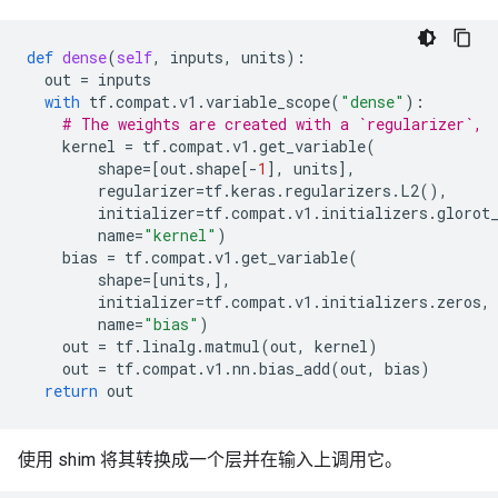
def
dense
(
self
,
inputs
,
units
):
out
=
inputs
with
tf
.
compat
.
v1
.
variable_scope
(
"dense"
):
# The weights are created with a `regularizer`,
kernel
=
tf
.
compat
.
v1
.
get_variable
(
shape
=
[
out
.
shape
[
-
1
],
units
],
regularizer
=
tf
.
keras
.
regularizers
.
L2
(),
initializer
=
tf
.
compat
.
v1
.
initializers
.
glorot
name
=
"kernel"
)
bias
=
tf
.
compat
.
v1
.
get_variable
(
shape
=
[
units
,],
initializer
=
tf
.
compat
.
v1
.
initializers
.
zeros
,
name
=
"bias"
)
out
=
tf
.
linalg
.
matmul
(
out
,
kernel
)
out
=
tf
.
compat
.
v1
.
nn
.
bias_add
(
out
,
bias
)
return
out
使用 shim 将其转换成一个层并在输入上调用它。