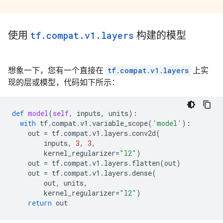
使用
tf
.
compat
.
v1
.
layers
构建的模型
想象一下，您有一个直接在
tf.compat.v1.layers
上实
现的层或模型，代码如下所示：
def
model
(
self
,
inputs
,
units
):
with
tf
.
compat
.
v1
.
variable_scope
(
'model'
):
out
=
tf
.
compat
.
v1
.
layers
.
conv2d
(
inputs
,
3
,
3
,
kernel_regularizer
=
"l2"
)
out
=
tf
.
compat
.
v1
.
layers
.
flatten
(
out
)
out
=
tf
.
compat
.
v1
.
layers
.
dense
(
out
,
units
,
kernel_regularizer
=
"l2"
)
return
out