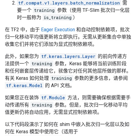
tf.compat.v1.layers.batch_normalization
需
要一个
training
参数（使用 TF-Slim 批次归一化层
时一般称为
is_training
）
在 TF2 中，由于
Eager Execution
和自动控制依赖项，批次
归一化移动平均值更新将立即执行。无需从更新集合中单独
收集它们并将它们添加为显式控制依赖项。
此外，如果您为
tf.keras.layers.Layer
的前向传递方
法提供一个
training
参数，Keras 能够将当前训练阶段
和任何嵌套层传递给它，就像它对任何其他层所做的那样。
有关 Keras 如何处理
training
参数的更多信息，请参阅
tf.keras.Model
的 API 文档。
如果您正在装饰
tf.Module
方法，则需要确保根据需要手
动传递所有
training
参数。但是，批次归一化移动平均
值更新仍将自动应用，无需显式控制依赖项。
以下代码段演示了如何在 shim 中嵌入批次归一化层以及如
何在 Keras 模型中使用它（适用于