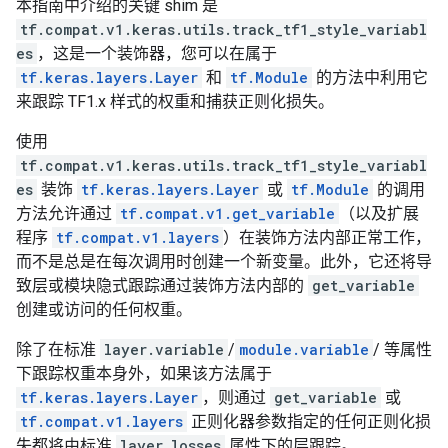
本指南中介绍的关键 shim 是
tf.compat.v1.keras.utils.track_tf1_style_variabl
es
，这是一个装饰器，您可以在属于
tf.keras.layers.Layer
和
tf.Module
的方法中利用它
来跟踪 TF1.x 样式的权重和捕获正则化损失。
使用
tf.compat.v1.keras.utils.track_tf1_style_variabl
es
装饰
tf.keras.layers.Layer
或
tf.Module
的调用
方法允许通过
tf.compat.v1.get_variable
（以及扩展
程序
tf.compat.v1.layers
）在装饰方法内部正常工作，
而不是总是在每次调用时创建一个新变量。此外，它还将导
致层或模块隐式跟踪通过装饰方法内部的
get_variable
创建或访问的任何权重。
除了在标准
layer.variable
/
module.variable
/ 等属性
下跟踪权重本身外，如果该方法属于
tf.keras.layers.Layer
，则通过
get_variable
或
tf.compat.v1.layers
正则化器参数指定的任何正则化损
失都将由标准
layer.losses
属性下的层跟踪。