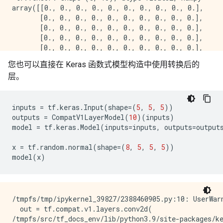
array([[0., 0., 0., 0., 0., 0., 0., 0., 0., 0.],

       [0., 0., 0., 0., 0., 0., 0., 0., 0., 0.],

       [0., 0., 0., 0., 0., 0., 0., 0., 0., 0.],

       [0., 0., 0., 0., 0., 0., 0., 0., 0., 0.],

       [0., 0., 0., 0., 0., 0., 0., 0., 0., 0.],

       [0., 0., 0., 0., 0., 0., 0., 0., 0., 0.],

您也可以直接在 Keras 函数式模型构造中使用转换后的
       [0., 0., 0., 0., 0., 0., 0., 0., 0., 0.],

层。
inputs
=
tf
.
keras
.
Input
(
shape
=
(
5
,
5
,
5
))
outputs
=
CompatV1LayerModel
(
10
)(
inputs
)
model
=
tf
.
keras
.
Model
(
inputs
=
inputs
,
outputs
=
output
x
=
tf
.
random
.
normal
(
shape
=
(
8
,
5
,
5
,
5
))
model
(
x
)
/tmpfs/tmp/ipykernel_39827/2388460905.py:10: UserWarn
  out = tf.compat.v1.layers.conv2d(

/tmpfs/src/tf_docs_env/lib/python3.9/site-packages/k