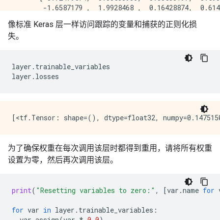
        -1.6587179 ,  1.9928468 ,  0.16428874,  0.614
       [-0.16928086, -0.0798564 , -0.87984407, -0.108
像标准 Keras 层一样访问跟踪的变量和捕获的正则化损
        -0.07888462, -0.15026242, -0.02026159, -0.499
失。
       [ 0.40993834,  0.06033725, -1.5480766 ,  0.420
        -0.2830826 , -0.21677351, -1.3919728 , -0.372
layer
.
trainable_variables
layer
.
losses
为了确保权重在每次调用该层时都得到重用，请将所有权重
设置为零，然后再次调用该层。
print
(
"Resetting variables to zero:"
,
[
var
.
name
for
for
var
in
layer
.
trainable_variables
:
var
.
assign
(
var
*
0.0
)