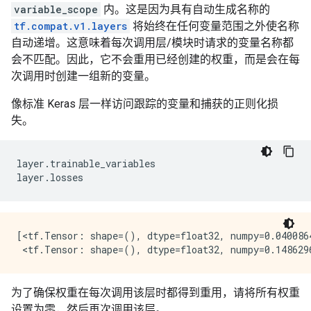
       [-0.9532844 ,  0.35003638, -2.4970584 ,  2.187
variable_scope
内。这是因为具有自动生成名称的
        -2.1784813 ,  1.4075698 , -0.08591622,  0.273
tf.compat.v1.layers
将始终在任何变量范围之外使名称
       [ 0.6021228 , -0.07931077,  0.32574403, -0.701
自动递增。这意味着每次调用层/模块时请求的变量名称都
        -0.8090282 , -0.7811756 ,  0.30745095,  1.203
会不匹配。因此，它不会重用已经创建的权重，而是会在每
       [-0.28259408, -0.31954885, -0.31986874,  1.267
次调用时创建一组新的变量。
        -0.14623904, -0.80953586, -1.9146562 , -1.299
像标准 Keras 层一样访问跟踪的变量和捕获的正则化损
失。
layer
.
trainable_variables
layer
.
losses
[<tf.Tensor: shape=(), dtype=float32, numpy=0.0400864
为了确保权重在每次调用该层时都得到重用，请将所有权重
设置为零，然后再次调用该层。