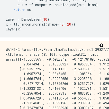
out
=
tf
.
compat
.
v1
.
nn
.
bias_add
(
out
,
bias
)
return
out
layer
=
DenseLayer
(
10
)
x
=
tf
.
random
.
normal
(
shape
=
(
8
,
20
))
layer
(
x
)
WARNING:tensorflow:From /tmpfs/tmp/ipykernel_39827/7
<tf.Tensor: shape=(8, 10), dtype=float32, numpy=

array([[-1.5605565 , -0.6923042 , -0.12178189, -0.982
         2.047494  ,  0.10356927,  0.8067764 ,  1.912
       [-0.5351726 ,  0.1451138 , -2.6096716 ,  2.517
         1.0957274 ,  3.0046465 ,  1.1085964 ,  2.116
       [ 1.6604784 , -0.39988056,  3.2205338 , -1.100
        -0.84717214,  0.16870266, -0.62517273,  1.029
       [-1.2233133 ,  1.4100406 ,  1.1022731 ,  1.531
        -0.2567054 ,  0.6769518 , -0.8835863 , -1.249
       [ 0.4366729 ,  0.41180784, -0.5664675 ,  1.050
        -1.2714801 , -0.1099126 , -0.2339085 , -0.494
       [ 0.72479874,  0.55833936, -0.30833197,  0.890