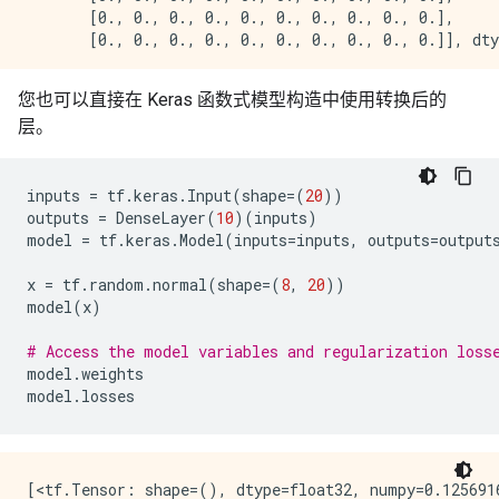
       [0., 0., 0., 0., 0., 0., 0., 0., 0., 0.],

您也可以直接在 Keras 函数式模型构造中使用转换后的
层。
inputs
=
tf
.
keras
.
Input
(
shape
=
(
20
))
outputs
=
DenseLayer
(
10
)(
inputs
)
model
=
tf
.
keras
.
Model
(
inputs
=
inputs
,
outputs
=
output
x
=
tf
.
random
.
normal
(
shape
=
(
8
,
20
))
model
(
x
)
# Access the model variables and regularization loss
model
.
weights
model
.
losses