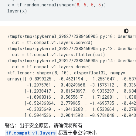
x
=
tf
.
random
.
normal
(
shape
=
(
8
,
5
,
5
,
5
))
layer
(
x
)
/tmpfs/tmp/ipykernel_39827/2388460905.py:10: UserWarn
  out = tf.compat.v1.layers.conv2d(

/tmpfs/tmp/ipykernel_39827/2388460905.py:13: UserWarn
  out = tf.compat.v1.layers.flatten(out)

/tmpfs/tmp/ipykernel_39827/2388460905.py:14: UserWarn
  out = tf.compat.v1.layers.dense(

<tf.Tensor: shape=(8, 10), dtype=float32, numpy=

array([[ 0.8099225 , -0.4621194 ,  1.2551047 , -0.537
        -1.2975701 ,  0.48249668, -3.1575112 ,  0.336
       [-1.2930417 ,  0.81548697,  0.9335297 ,  0.684
        -1.0968316 ,  0.5655617 ,  1.7122681 ,  1.838
       [-0.52436864,  2.779965  , -1.4695735 , -0.442
        -0.3335649 , -1.0413288 ,  1.0533664 , -0.278
       [ 0.5044536 ,  2.9041598 , -0.9781048 , -0.943
        -1.1327515 , -0.10927999, -0.22824892,  0.136
警告：出于安全原因，请确保将所有
       [-0.10465914, -0.3905803 ,  0.049198  ,  1.810
tf.compat.v1.layers
都置于非空字符串
         1.0383061 , -0.02206957,  0.85261726, -1.455