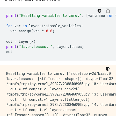
print
(
"Resetting variables to zero:"
,
[
var
.
name
for
for
var
in
layer
.
trainable_variables
:
var
.
assign
(
var
*
0.0
)
out
=
layer
(
x
)
print
(
"layer.losses: "
,
layer
.
losses
)
out
Resetting variables to zero: ['model/conv2d/bias:0',
layer.losses:  [<tf.Tensor: shape=(), dtype=float32,
/tmpfs/tmp/ipykernel_39827/2388460905.py:10: UserWarn
  out = tf.compat.v1.layers.conv2d(

/tmpfs/tmp/ipykernel_39827/2388460905.py:13: UserWarn
  out = tf.compat.v1.layers.flatten(out)

/tmpfs/tmp/ipykernel_39827/2388460905.py:14: UserWarn
  out = tf.compat.v1.layers.dense(

<tf.Tensor: shape=(8, 10), dtype=float32, numpy=
