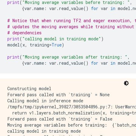
print
(
"Moving average variables before training: "
,
{
var
.
name
:
var
.
read_value
()
for
var
in
model
.
n
# Notice that when running TF2 and eager execution, 
# updates the moving averages while training without
# dependencies
print
(
"calling model in training mode"
)
model
(
x
,
training
=
True
)
print
(
"Moving average variables after training: "
,
{
var
.
name
:
var
.
read_value
()
for
var
in
model
.
n
Constructing model

Forward pass called with `training` = None

Calling model in inference mode

/tmpfs/tmp/ipykernel_39827/3053504896.py:7: UserWarn
  return v1.layers.batch_normalization(x, training=tr
Forward pass called with `training` = False

Moving average variables before training:  {'batch_n
calling model in training mode
