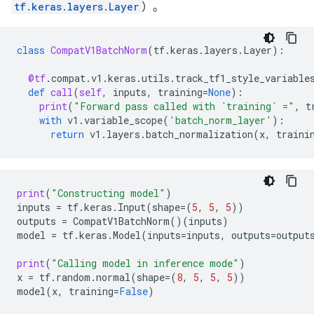
tf.keras.layers.Layer
）。
class
CompatV1BatchNorm
(
tf
.
keras
.
layers
.
Layer
):
@tf
.
compat
.
v1
.
keras
.
utils
.
track_tf1_style_variable
def
call
(
self
,
inputs
,
training
=
None
):
print
(
"Forward pass called with `training` ="
,
t
with
v1
.
variable_scope
(
'batch_norm_layer'
):
return
v1
.
layers
.
batch_normalization
(
x
,
traini
print
(
"Constructing model"
)
inputs
=
tf
.
keras
.
Input
(
shape
=
(
5
,
5
,
5
))
outputs
=
CompatV1BatchNorm
()(
inputs
)
model
=
tf
.
keras
.
Model
(
inputs
=
inputs
,
outputs
=
output
print
(
"Calling model in inference mode"
)
x
=
tf
.
random
.
normal
(
shape
=
(
8
,
5
,
5
,
5
))
model
(
x
,
training
=
False
)