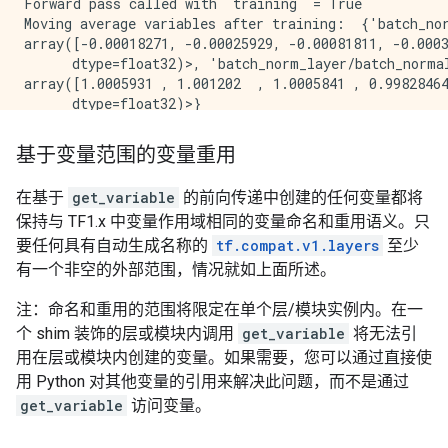
Forward pass called with `training` = True

Moving average variables after training:  {'batch_no
array([-0.00018271, -0.00025929, -0.00081811, -0.0003
      dtype=float32)>, 'batch_norm_layer/batch_norma
array([1.0005931 , 1.001202  , 1.0005841 , 0.99828464
基于变量范围的变量重用
在基于
get_variable
的前向传递中创建的任何变量都将
保持与 TF1.x 中变量作用域相同的变量命名和重用语义。只
要任何具有自动生成名称的
tf.compat.v1.layers
至少
有一个非空的外部范围，情况就如上面所述。
注：命名和重用的范围将限定在单个层/模块实例内。在一
个 shim 装饰的层或模块内调用
get_variable
将无法引
用在层或模块内创建的变量。如果需要，您可以通过直接使
用 Python 对其他变量的引用来解决此问题，而不是通过
get_variable
访问变量。