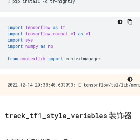
pip
install
-q
tf-nightly
import
tensorflow
as
tf
import
tensorflow.compat.v1
as
v1
import
sys
import
numpy
as
np
from
contextlib
import
contextmanager
track
_
tf1
_
style
_
variables
装饰器