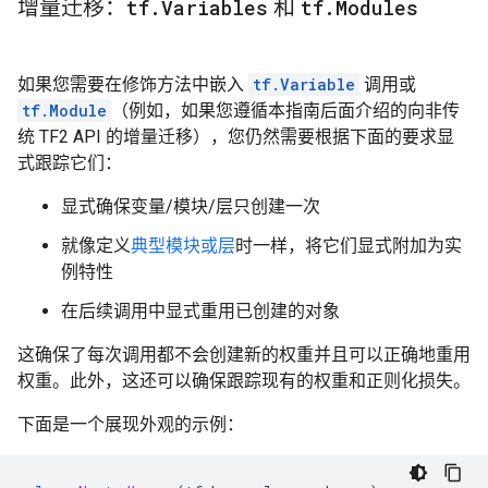
增量迁移：
tf
.
Variables
和
tf
.
Modules
如果您需要在修饰方法中嵌入
tf.Variable
调用或
tf.Module
（例如，如果您遵循本指南后面介绍的向非传
统 TF2 API 的增量迁移），您仍然需要根据下面的要求显
式跟踪它们：
显式确保变量/模块/层只创建一次
就像定义
典型模块或层
时一样，将它们显式附加为实
例特性
在后续调用中显式重用已创建的对象
这确保了每次调用都不会创建新的权重并且可以正确地重用
权重。此外，这还可以确保跟踪现有的权重和正则化损失。
下面是一个展现外观的示例：