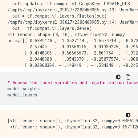
  self.updates, tf.compat.v1.GraphKeys.UPDATE_OPS

/tmpfs/tmp/ipykernel_39827/2388460905.py:13: UserWarn
  out = tf.compat.v1.layers.flatten(out)

/tmpfs/tmp/ipykernel_39827/2388460905.py:14: UserWarn
  out = tf.compat.v1.layers.dense(

<tf.Tensor: shape=(8, 10), dtype=float32, numpy=

array([[-0.5349148 ,  1.3527144 , -1.5674714 ,  0.373
        -2.57449   , -0.91658115,  0.01930225, -0.796
       [ 0.4140386 , -0.66665673,  2.861754  ,  1.932
         2.9440308 ,  1.3543379 , -0.25877574, -1.008
       [ 0.03068304, -1.148419  , -1.584249  , -0.245
         0.7593119 ,  1.6566473 ,  1.9456444 ,  0.714
       [-1.2089777 ,  0.49164614,  0.6760783 ,  1.420
# Access the model variables and regularization loss
         0.08904815, -0.3644415 , -0.4699819 ,  0.566
model
.
weights
       [ 0.25653136, -0.651753  ,  1.045647  , -0.568
model
.
losses
         2.6567998 , -1.5720563 , -0.9050565 , -0.311
       [-1.2310287 , -0.67586654, -1.889077  ,  1.308
        -0.45156097, -1.9318616 ,  1.1491737 ,  0.167
       [ 0.00938642,  0.40236259, -0.41107404, -1.899
        -2.081637  , -0.71667486,  0.34614545,  0.257
[<tf.Tensor: shape=(), dtype=float32, numpy=0.0405276
       [-0.5589206 ,  0.6831752 , -0.37517905, -1.028
         3.6955824 ,  1.5183566 , -0.71009344,  2.255