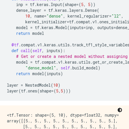
inp
=
tf
.
keras
.
Input
(
shape
=
(
5
,
5
))
dense_layer
=
tf
.
keras
.
layers
.
Dense
(
10
,
name
=
"dense"
,
kernel_regularizer
=
"l2"
,
kernel_initializer
=
tf
.
compat
.
v1
.
ones_initial
model
=
tf
.
keras
.
Model
(
inputs
=
inp
,
outputs
=
dense
return
model
@tf
.
compat
.
v1
.
keras
.
utils
.
track_tf1_style_variable
def
call
(
self
,
inputs
):
# Get or create a nested model without assigning
model
=
tf
.
compat
.
v1
.
keras
.
utils
.
get_or_create_l
"dense_model"
,
self
.
build_model
)
return
model
(
inputs
)
layer
=
NestedModel
(
10
)
layer
(
tf
.
ones
(
shape
=
(
5
,
5
)))
<tf.Tensor: shape=(5, 10), dtype=float32, numpy=

array([[5., 5., 5., 5., 5., 5., 5., 5., 5., 5.],

       [5., 5., 5., 5., 5., 5., 5., 5., 5., 5.],
