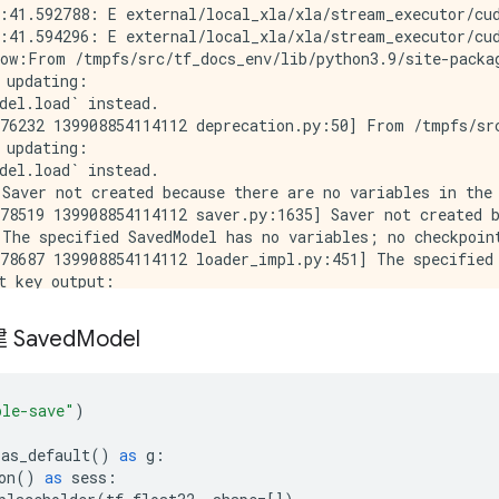
:41.592788: E external/local_xla/xla/stream_executor/cud
:41.594296: E external/local_xla/xla/stream_executor/cud
ow:From /tmpfs/src/tf_docs_env/lib/python3.9/site-packa
 updating:

del.load` instead.

76232 139908854114112 deprecation.py:50] From /tmpfs/src
 updating:

del.load` instead.

Saver not created because there are no variables in the 
78519 139908854114112 saver.py:1635] Saver not created b
The specified SavedModel has no variables; no checkpoint
78687 139908854114112 loader_impl.py:451] The specified 
t key output:

Saved
Model
ple-save"
)
.
as_default
()
as
g
:
on
()
as
sess
: