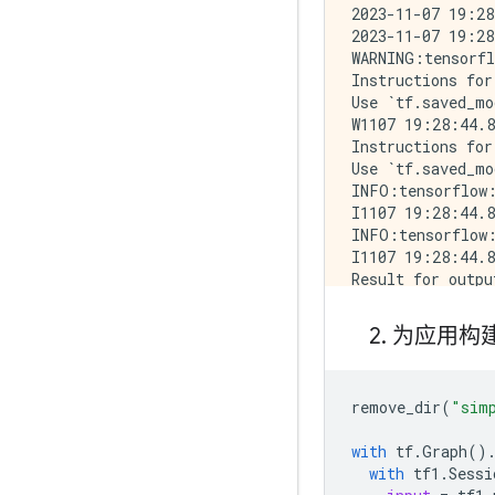
2023-11-07 19:28
2023-11-07 19:28
WARNING:tensorfl
Instructions for
Use `tf.saved_mo
W1107 19:28:44.8
Instructions for
Use `tf.saved_mo
INFO:tensorflow:
I1107 19:28:44.8
INFO:tensorflow:
I1107 19:28:44.8
Result for outpu
2
.
为应用构建 
remove_dir
(
"sim
with
tf
.
Graph
()
with
tf1
.
Sessi