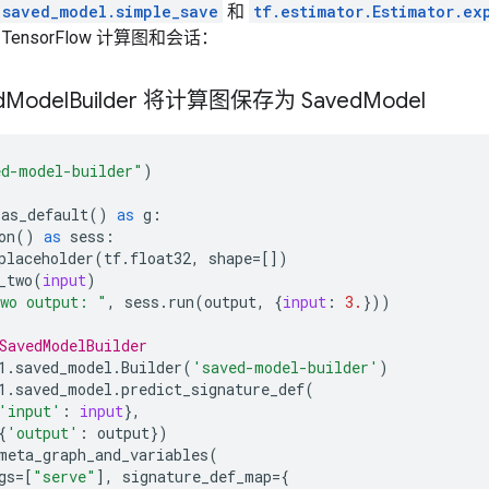
.saved_model.simple_save
和
tf.estimator.Estimator.ex
ensorFlow 计算图和会话：
d
Model
Builder 将计算图保存为 Saved
Model
ed-model-builder"
)
.
as_default
()
as
g
:
on
()
as
sess
:
placeholder
(
tf
.
float32
,
shape
=
[])
_two
(
input
)
wo output: "
,
sess
.
run
(
output
,
{
input
:
3.
}))
SavedModelBuilder
1
.
saved_model
.
Builder
(
'saved-model-builder'
)
1
.
saved_model
.
predict_signature_def
(
'input'
:
input
},
{
'output'
:
output
})
meta_graph_and_variables
(
gs
=
[
"serve"
],
signature_def_map
=
{