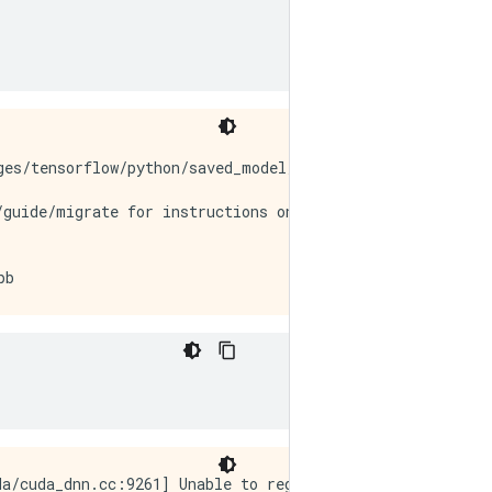
ges/tensorflow/python/saved_model/signature_def_utils_im
guide/migrate for instructions on how to migrate your co
a/cuda_dnn.cc:9261] Unable to register cuDNN factory: At