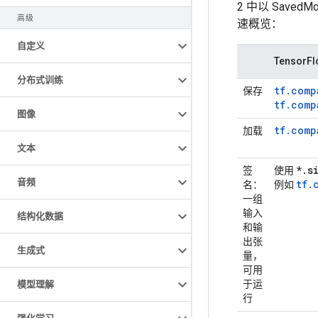
2 中以 Saved
高级
速概览：
自定义
TensorFl
分布式训练
tf.comp
保存
tf.comp
图像
tf.comp
加载
文本
*
.
s
签
使用
音频
tf.
名
：
例如
一组
输入
结构化数据
和输
出张
生成式
量，
可用
于运
模型理解
行