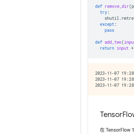
def
remove_dir
(
p
try
:
shutil
.
rmtre
except
:
pass
def
add_two
(
inpu
return
input
+
2023-11-07 19:28
2023-11-07 19:28
Tensor
Fl
在 TensorFlo