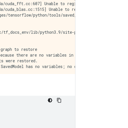
a/cuda_fft.cc:607] Unable to register cuFFT factory: At
a/cuda_blas.cc:1515] Unable to register cuBLAS factory: 
ges/tensorflow/python/tools/saved_model_cli.py:705: load
/tf_docs_env/lib/python3.9/site-packages/tensorflow/pyt
graph to restore

ecause there are no variables in the graph to restore

s were restored.

SavedModel has no variables; no checkpoints were restore