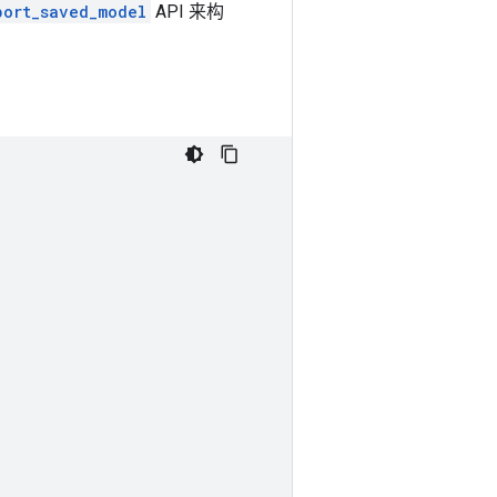
port_saved_model
API 来构