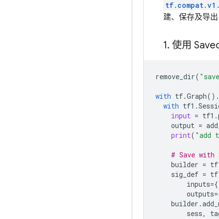
tf.compat.v1
建、保存及导出 T
1
.
使用 Save
remove_dir
(
"sav
with
tf
.
Graph
()
with
tf1
.
Sessi
input
=
tf1
.
output
=
add
print
(
"add t
# Save with 
builder
=
tf
sig_def
=
tf
inputs
=
{
outputs
=
builder
.
add_
sess
,
ta