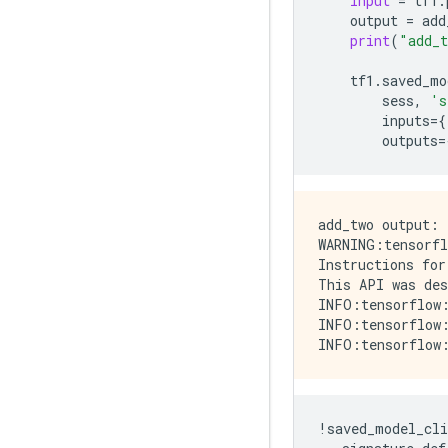
input
=
tf1
.
output
=
add
print
(
"add_t
tf1
.
saved_mo
sess
,
's
inputs
=
{
outputs
=
add_two output: 
WARNING:tensorfl
Instructions for
This API was des
INFO:tensorflow:
INFO:tensorflow:
!
saved_model_cli