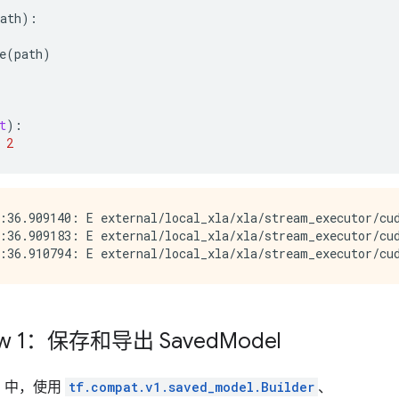
ath
):
e
(
path
)
t
):
2
:36.909140: E external/local_xla/xla/stream_executor/cud
:36.909183: E external/local_xla/xla/stream_executor/cud
ow 1：保存和导出 Saved
Model
w 1 中，使用
tf.compat.v1.saved_model.Builder
、