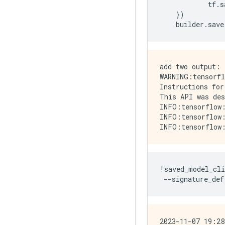
tf
.
s
})
builder
.
save
add two output: 
WARNING:tensorfl
Instructions for
This API was des
INFO:tensorflow:
INFO:tensorflow:
!
saved_model_cli
--
signature_def
2023-11-07 19:28