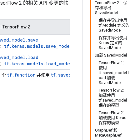
orFlow 2 的相关 API 变更的快
TensorFlow 2：保
存和导出
SavedModel
保存并导出使用
tf.Module 定义的
TensorFlow 2
SavedModel
保存并导出使用
aved_model.save
Keras 定义的
tf.keras.models.save_model
s：
SavedModel
加载 SavedModel
aved_model.load
TensorFlow 1：
tf.keras.models.load_model
s：
使用
tf.saved_model.l
tf.function
tf.saved_model.save
signatures
一个
并使用
中的
oad 加载
。
SavedModel
TensorFlow 2：
加载使用
tf.saved_model
保存的模型
TensorFlow 2：
加载使用 Keras
保存的模型
GraphDef 和
MetaGraphDef