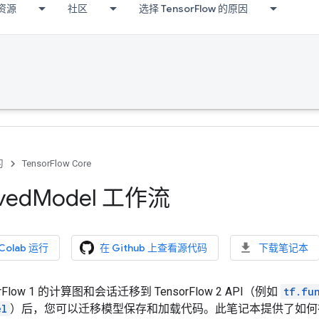
资源
社区
选择 TensorFlow 的原因
习
TensorFlow Core
ved
Model 工作流
 Colab 运行
在 Github 上查看源代码
下载笔记本
rFlow 1 的计算图和会话迁移到 TensorFlow 2 API（例如
tf.fu
el
）后，您可以迁移模型保存和加载代码。此笔记本提供了如何在 Tensor