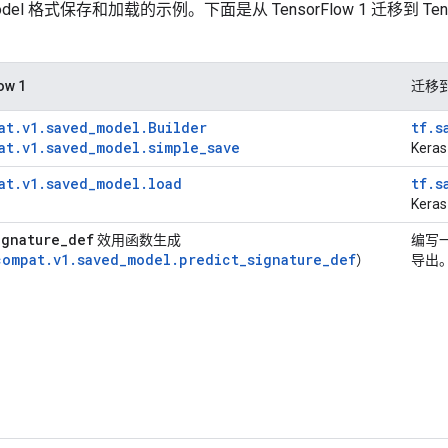
Model 格式保存和加载的示例。下面是从 TensorFlow 1 迁移到 Tens
ow 1
迁移到 
at.v1.saved_model.Builder
tf.s
at.v1.saved_model.simple_save
Kera
at.v1.saved_model.load
tf.s
Kera
ignature
_
def
效用函数生成
编写
compat.v1.saved_model.predict_signature_def
）
导出