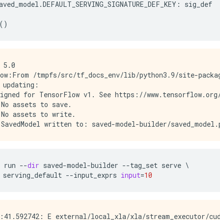
aved_model
.
DEFAULT_SERVING_SIGNATURE_DEF_KEY
:
sig_def
()
 5.0

ow:From /tmpfs/src/tf_docs_env/lib/python3.9/site-packa
 updating:

igned for TensorFlow v1. See https://www.tensorflow.org/
No assets to save.

No assets to write.

run
--
dir
saved
-
model
-
builder
--
tag_set
serve
 \

serving_default
--
input_exprs
input
=
10
:41.592742: E external/local_xla/xla/stream_executor/cud