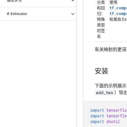
强化学习
分类
使用
tf.comp
和回
tf.comp
归
：
tf
.
Estimator
特殊
和某些 Es
类型
的签
名
有关映射的更深入解
安装
下面的示例展示了如何
add_two
）导出
import
tensorflo
import
tensorflo
import
shutil