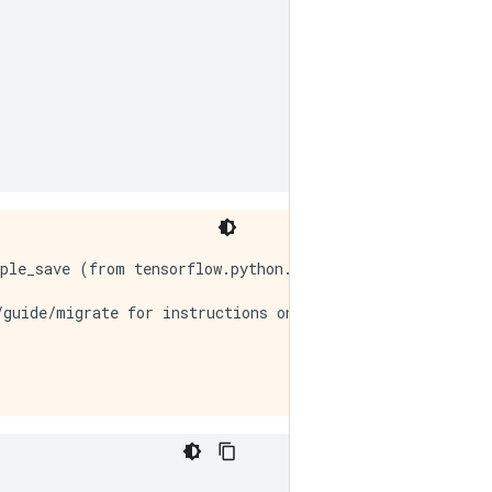
ple_save (from tensorflow.python.saved_model.simple_save
guide/migrate for instructions on how to migrate your co