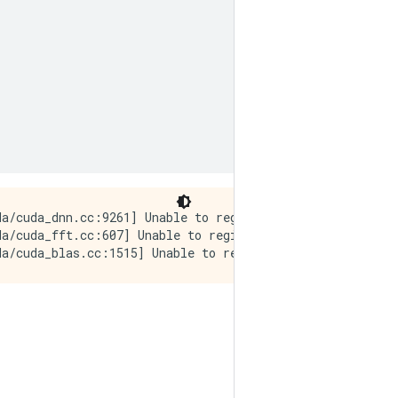
a/cuda_dnn.cc:9261] Unable to register cuDNN factory: At
a/cuda_fft.cc:607] Unable to register cuFFT factory: At