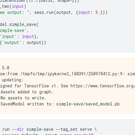
placeholder
(
tf
.
float32
,
shape
=
[])
_two
(
input
)
wo output: "
,
sess
.
run
(
output
,
{
input
:
3.
}))
del
.
simple_save
(
imple-save'
,
'input'
:
input
},
{
'output'
:
output
})
 5.0

ow:From /tmpfs/tmp/ipykernel_188391/250978412.py:9: sim
 updating:

igned for TensorFlow v1. See https://www.tensorflow.org/
Assets added to graph.

No assets to write.

run
--
dir
simple
-
save
--
tag_set
serve
 \
