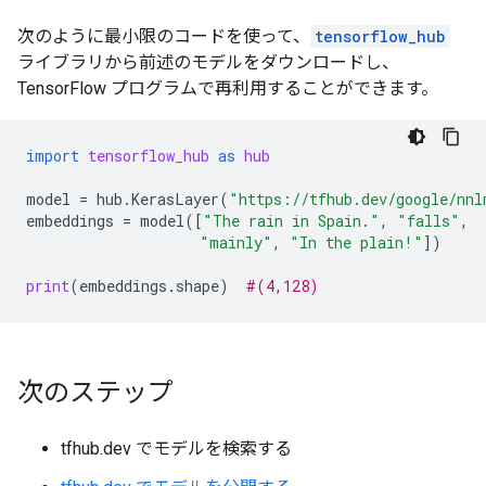
次のように最小限のコードを使って、
tensorflow_hub
ライブラリから前述のモデルをダウンロードし、
TensorFlow プログラムで再利用することができます。
import
tensorflow_hub
as
hub
model
=
hub
.
KerasLayer
(
"https://tfhub.dev/google/nnl
embeddings
=
model
([
"The rain in Spain."
,
"falls"
,
"mainly"
,
"In the plain!"
])
print
(
embeddings
.
shape
)
#(4,128)
次のステップ
tfhub.dev でモデルを検索する