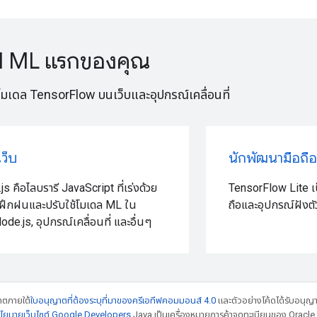
ป ML แรกของคุณ
โมเดล TensorFlow บนเว็บและอุปกรณ์เคลื่อนที่
ว็บ
นักพัฒนามือถือ
s คือไลบรารี JavaScript ที่เร่งด้วย
TensorFlow Lite เป
ฝึกฝนและปรับใช้โมเดล ML ใน
ถือและอุปกรณ์ฝังตั
Node.js, อุปกรณ์เคลื่อนที่ และอื่นๆ
ญาตภายใต้
ใบอนุญาตที่ต้องระบุที่มาของครีเอทีฟคอมมอนส์ 4.0
และตัวอย่างโค้ดได้รับอนุญ
โยบายเว็บไซต์ Google Developers
Java เป็นเครื่องหมายการค้าจดทะเบียนของ Oracle แ