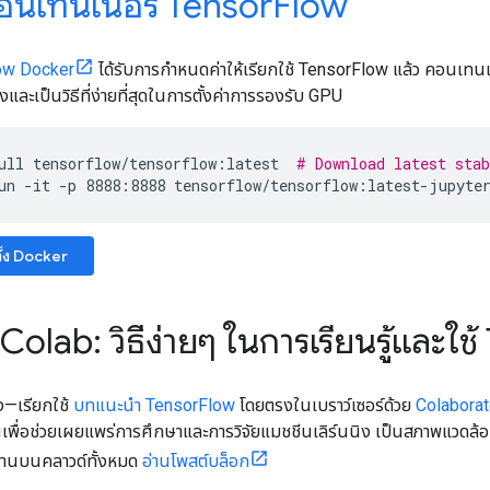
คอนเทนเนอร์ Tensor
Flow
ow Docker
ได้รับการกำหนดค่าให้เรียกใช้ TensorFlow แล้ว คอนเทน
และเป็นวิธีที่ง่ายที่สุดในการตั้งค่าการรองรับ GPU
ull
tensorflow/tensorflow:latest
# Download latest sta
un -it -p 8888:8888 tensorflow/tensorflow:latest-jupyte
ดตั้ง Docker
olab: วิธีง่ายๆ ในการเรียนรู้และใช
้ง—เรียกใช้
บทแนะนำ TensorFlow
โดยตรงในเบราว์เซอร์ด้วย
Colaborat
้นเพื่อช่วยเผยแพร่การศึกษาและการวิจัยแมชชีนเลิร์นนิง เป็นสภาพแวดล้อมโน
ำงานบนคลาวด์ทั้งหมด
อ่านโพสต์บล็อก