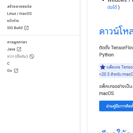
Windows 7 หร
สร้างจากซอร์ส
ต่อได้
)
Linux
/
mac
OS
หน้าต่าง
ดาวน์โห
SIG Build
การผูกภาษา
ติดตั้ง TensorFl
Java
Python
จาวา (ดั้งเดิม)
C
แพ็คเกจ Tensor
Go
>20.3 สำหรับ mac
แพ็คเกจอย่างเป็
macOS
อ่านคู่มือการติดต