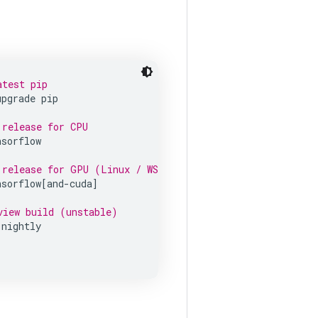
atest pip
upgrade pip
 release for CPU
nsorflow
 release for GPU (Linux / WSL2)
nsorflow
[
and
-
cuda
]
view build (unstable)
-
nightly