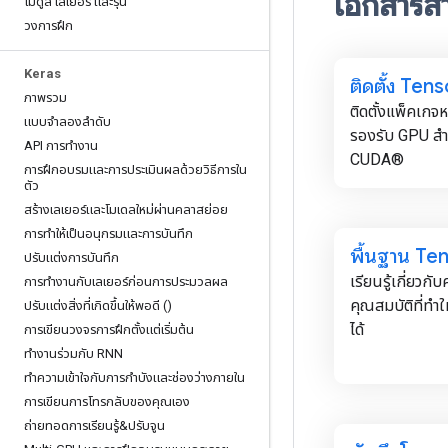
เอกสารส
โมดูล เลเยอร์ และรุ่น
วงการฝึก
Keras
ติดตั้ง Ten
ภาพรวม
ติดตั้งแพ็คเกจห
แบบจำลองลำดับ
รองรับ GPU สำห
API การทำงาน
CUDA®
การฝึกอบรมและการประเมินผลด้วยวิธีการใน
ตัว
สร้างเลเยอร์และโมเดลใหม่ผ่านคลาสย่อย
การทำให้เป็นอนุกรมและการบันทึก
พื้นฐาน Te
ปรับแต่งการบันทึก
เรียนรู้เกี่ยวก
การทำงานกับเลเยอร์ก่อนการประมวลผล
คุณสมบัติที่ทำ
ปรับแต่งสิ่งที่เกิดขึ้นให้พอดี ()
ได้
การเขียนวงจรการฝึกตั้งแต่เริ่มต้น
ทำงานร่วมกับ RNN
ทำความเข้าใจกับการกำบังและช่องว่างภายใน
การเขียนการโทรกลับของคุณเอง
ถ่ายทอดการเรียนรู้&ปรับจูน