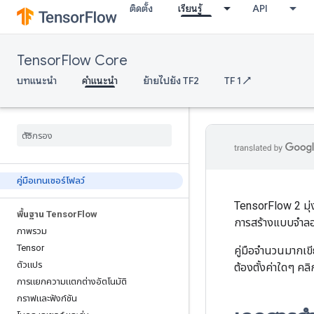
ติดตั้ง
เรียนรู้
API
TensorFlow Core
บทแนะนำ
คำแนะนำ
ย้ายไปยัง TF2
TF 1 ↗
คู่มือเทนเซอร์โฟลว์
TensorFlow 2 มุ่ง
พื้นฐาน Tensor
Flow
การสร้างแบบจำลอ
ภาพรวม
Tensor
คู่มือจำนวนมากเข
ตัวแปร
ต้องตั้งค่าใดๆ คลิ
การแยกความแตกต่างอัตโนมัติ
กราฟและฟังก์ชัน