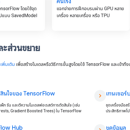
ล
คันเร่ง
nsorFlow โดยใช้จุด
แจกจ่ายการฝึกอบรมผ่าน GPU หลาย
ูปแบบ SavedModel
เครื่อง หลายเครื่อง หรือ TPU
ละส่วนขยาย
เพิ่มเติม
เพื่อสร้างโมเดลหรือวิธีการขั้นสูงโดยใช้ TensorFlow และเข้า
ดสินใจของ Tensor
Flow
เทนเซอร์บ
chevron_right
บฝึก รัน และตีความโมเดลฟอเรสต์การตัดสินใจ (เช่น
ชุดเครื่องมือส
sts, Gradient Boosted Trees) ใน TensorFlow
ประสิทธิภาพโ
Flow Hub
ชุดข้อมูล