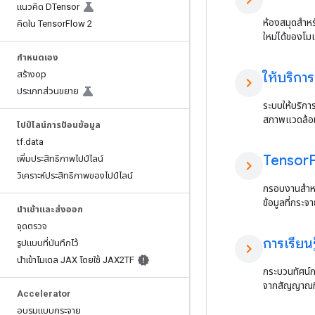
chevron_right
แนวคิด DTensor
ห้องสมุดสำหรั
คิดใน Tensor
Flow 2
ใหม่ได้ของโม
กำหนดเอง
สร้างop
ให้บริการ
chevron_right
ประเภทส่วนขยาย
ระบบให้บริกา
สภาพแวดล้อ
ไปป์ไลน์การป้อนข้อมูล
tf
.
data
Tensor
เพิ่มประสิทธิภาพไปป์ไลน์
chevron_right
วิเคราะห์ประสิทธิภาพของไปป์ไลน์
กรอบงานสำหรั
ข้อมูลที่กระ
นำเข้าและส่งออก
จุดตรวจ
การเรียน
รูปแบบที่บันทึกไว้
chevron_right
นำเข้าโมเดล JAX โดยใช้ JAX2TF
กระบวนทัศน์ก
จากสัญญาณที
Accelerator
อบรมแบบกระจาย