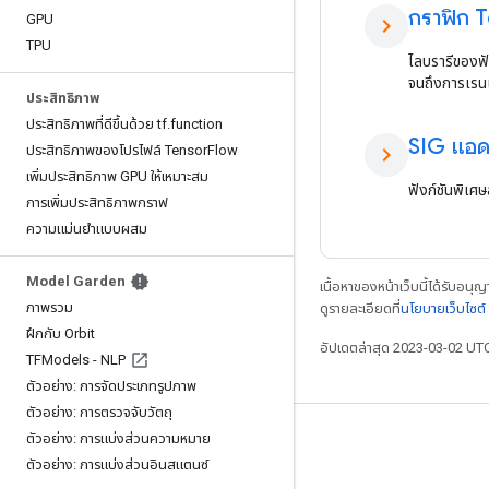
กราฟิก 
GPU
chevron_right
TPU
ไลบรารีของฟั
จนถึงการเรน
ประสิทธิภาพ
ประสิทธิภาพที่ดีขึ้นด้วย tf
.
function
SIG แอ
ประสิทธิภาพของโปรไฟล์ Tensor
Flow
chevron_right
เพิ่มประสิทธิภาพ GPU ให้เหมาะสม
ฟังก์ชันพิเ
การเพิ่มประสิทธิภาพกราฟ
ความแม่นยำแบบผสม
Model Garden
เนื้อหาของหน้าเว็บนี้ได้รับอนุ
ภาพรวม
ดูรายละเอียดที่
นโยบายเว็บไซต
ฝึกกับ Orbit
อัปเดตล่าสุด 2023-03-02 UT
TFModels - NLP
ตัวอย่าง: การจัดประเภทรูปภาพ
ตัวอย่าง: การตรวจจับวัตถุ
ตัวอย่าง: การแบ่งส่วนความหมาย
เชื่อมต่อเสมอ
ตัวอย่าง: การแบ่งส่วนอินสแตนซ์
บล็อก