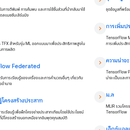
chevron_right
บการตีพิมพ์ การค้นพบ และการใช้ชิ้นส่วนที่นำกลับมาใช้
ชุดข้อมูลที่พร
เดลแมชชีนเลิร์นนิง
การเพิ่มป
chevron_right
TensorFlow Mo
ร TFX สำหรับรุ่น ML ออกแบบมาเพื่อประสิทธิภาพสูงใน
การเพิ่มประสิ
มการผลิต
ความน่าจะ
chevron_right
Flow Federated
TensorFlow Pr
บการเรียนรู้ของเครื่องและการคำนวณอื่นๆ เกี่ยวกับ
น่าจะเป็นและกา
จายอำนาจ
ม
.
ล
chevron_right
รู้โครงสร้างประสาท
MLIR รวมโครงส
ารเรียนรู้เพื่อฝึกโครงข่ายประสาทเทียมโดยใช้ประโยชน์
TensorFlow
่มีโครงสร้างนอกเหนือจากอินพุตคุณสมบัติ
เอ็กซ์แอล