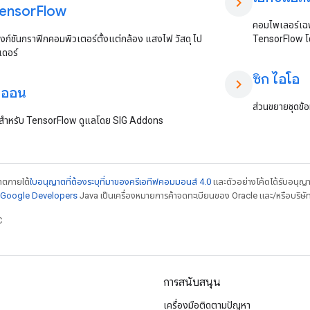
chevron_right
Tensor
Flow
คอมไพเลอร์เฉพ
งก์ชันกราฟิกคอมพิวเตอร์ตั้งแต่กล้อง แสงไฟ วัสดุ ไป
TensorFlow โด
เดอร์
ซิก ไอโอ
chevron_right
ดออน
ส่วนขยายชุดข้
ศษสำหรับ TensorFlow ดูแลโดย SIG Addons
ญาตภายใต้
ใบอนุญาตที่ต้องระบุที่มาของครีเอทีฟคอมมอนส์ 4.0
และตัวอย่างโค้ดได้รับอนุญ
์ Google Developers
Java เป็นเครื่องหมายการค้าจดทะเบียนของ Oracle และ/หรือบริษัท
C
การสนับสนุน
เครื่องมือติดตามปัญหา