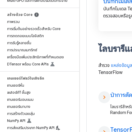
บันทึกโมเด
Multi-GPU และการฝึกอบรมแบบกระจาย
บันทึกโมเดล Te
สร้างด้วย Core
ตรวจสอบหรือร
ภาพรวม
การเริ่มต้นอย่างรวดเร็วสำหรับ Core
การถดถอยแบบโลจิสติก
การรับรู้หลายชั้น
ไลบรารีแ
การประมาณเมทริกซ์
เครื่องมือเพิ่มประสิทธิภาพที่กำหนดเอง
DTensor พร้อม Core APIs
สำรวจ
แหล่งข้อมูล
TensorFlow
เทนเซอร์โฟลว์ในเชิงลึก
เทนเซอร์หั่น
autodiff ขั้นสูง
ป่าการตั
chevron_right
เทนเซอร์มอมแมม
เทนเซอร์เบาบาง
ไลบรารีสำหรั
Random Fore
การสร้างตัวเลขสุ่ม
Num
Py API
การส่งเสริมประเภท Num
Py API
Tensor