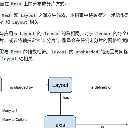
量在
Mesh
上的分布或分片方式。
在
Mesh
和
Layout
之间发生混淆，本指南中将
维度
这一术语限
or
和
Layout
相关。
与应用该
Layout
的
Tensor
的秩相同。对于
Tensor
的每个
片，或者将轴指定为“非分片”。张量会在任何未分片的网格维度
需与
Mesh
的维数相符。
Layout
的
unsharded
轴无需与网格
与
layout
轴相关。