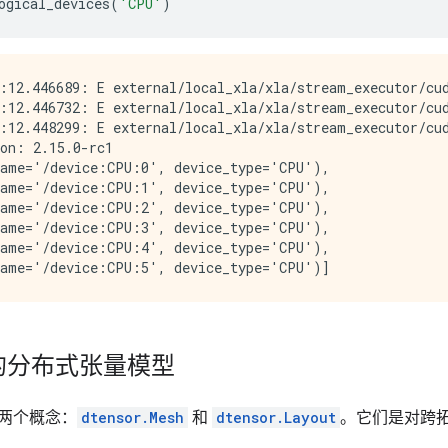
ogical_devices
(
'CPU'
)
:12.446689: E external/local_xla/xla/stream_executor/cud
:12.446732: E external/local_xla/xla/stream_executor/cud
:12.448299: E external/local_xla/xla/stream_executor/cud
on: 2.15.0-rc1

ame='/device:CPU:0', device_type='CPU'),

ame='/device:CPU:1', device_type='CPU'),

ame='/device:CPU:2', device_type='CPU'),

ame='/device:CPU:3', device_type='CPU'),

ame='/device:CPU:4', device_type='CPU'),

r 的分布式张量模型
入了两个概念：
dtensor.Mesh
和
dtensor.Layout
。它们是对跨