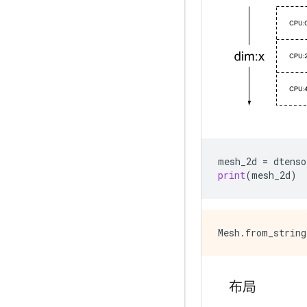
mesh_2d
=
dtenso
print
(
mesh_2d
)
布局