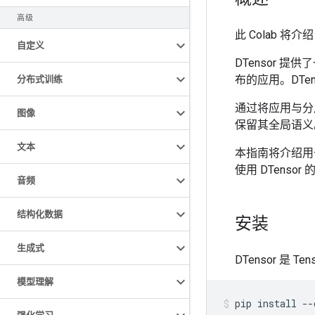
高级
此 Colab 将介
自定义
DTensor
布的应用。DTen
分布式训练
通过将应用与分
图像
保留其全局语义
文本
本指南将介绍用于分
使用 DTenso
音频
结构化数据
安装
生成式
DTensor 是 T
模型理解
pip
install
--