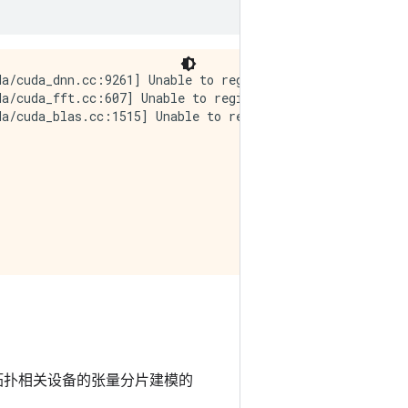
a/cuda_dnn.cc:9261] Unable to register cuDNN factory: At
a/cuda_fft.cc:607] Unable to register cuFFT factory: At
a/cuda_blas.cc:1515] Unable to register cuBLAS factory: 
拓扑相关设备的张量分片建模的