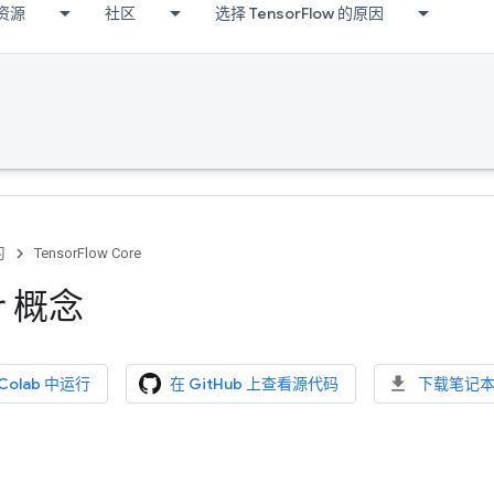
资源
社区
选择 TensorFlow 的原因
习
TensorFlow Core
r 概念
 Colab 中运行
在 GitHub 上查看源代码
下载笔记