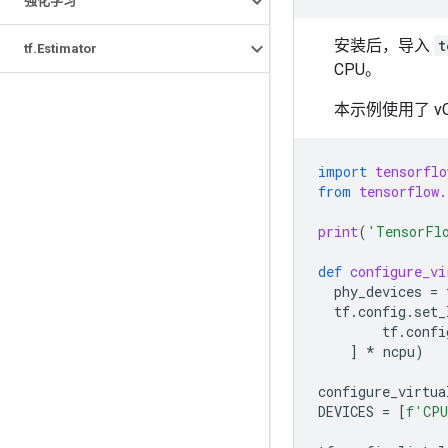
强化学习
安装后，导入
t
tf
.
Estimator
CPU。
本示例使用了 vC
import
tensorflo
from
tensorflow.
print
(
'TensorFl
def
configure_vi
phy_devices
=
tf
.
config
.
set_
tf
.
confi
]
*
ncpu
)
configure_virtua
DEVICES
=
[
f
'CP