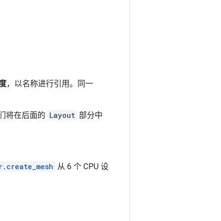
度
，以名称进行引用。同一
们将在后面的
Layout
部分中
r.create_mesh
从 6 个 CPU 设