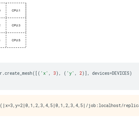
r
.
create_mesh
([(
'x'
,
3
),
(
'y'
,
2
)],
devices
=
DEVICES
)