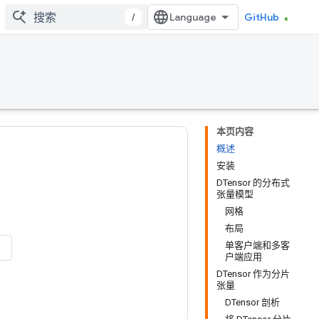
/
GitHub
本页内容
概述
安装
DTensor 的分布式
张量模型
网格
布局
单客户端和多客
本
户端应用
DTensor 作为分片
张量
DTensor 剖析