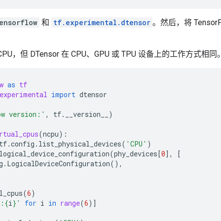
ensorflow
和
tf.experimental.dtensor
。然后，将 Tensor
PU，但 DTensor 在 CPU、GPU 或 TPU 设备上的工作方式相同
w
as
tf
experimental
import
dtensor
ow version:'
,
tf
.
__version__
)
rtual_cpus
(
ncpu
):
tf
.
config
.
list_physical_devices
(
'CPU'
)
logical_device_configuration
(
phy_devices
[
0
],
[
g
.
LogicalDeviceConfiguration
(),
l_cpus
(
6
)
U:
{
i
}
'
for
i
in
range
(
6
)]