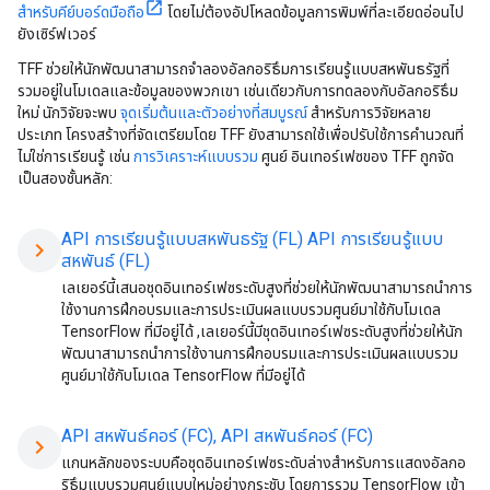
สำหรับคีย์บอร์ดมือถือ
โดยไม่ต้องอัปโหลดข้อมูลการพิมพ์ที่ละเอียดอ่อนไป
ยังเซิร์ฟเวอร์
TFF ช่วยให้นักพัฒนาสามารถจำลองอัลกอริธึมการเรียนรู้แบบสหพันธรัฐที่
รวมอยู่ในโมเดลและข้อมูลของพวกเขา เช่นเดียวกับการทดลองกับอัลกอริธึม
ใหม่ นักวิจัยจะพบ
จุดเริ่มต้นและตัวอย่างที่สมบูรณ์
สำหรับการวิจัยหลาย
ประเภท โครงสร้างที่จัดเตรียมโดย TFF ยังสามารถใช้เพื่อปรับใช้การคำนวณที่
ไม่ใช่การเรียนรู้ เช่น
การวิเคราะห์แบบรวม
ศูนย์ อินเทอร์เฟซของ TFF ถูกจัด
เป็นสองชั้นหลัก:
API การเรียนรู้แบบสหพันธรัฐ (FL) API การเรียนรู้แบบ
chevron_right
สหพันธ์ (FL)
เลเยอร์นี้เสนอชุดอินเทอร์เฟซระดับสูงที่ช่วยให้นักพัฒนาสามารถนำการ
ใช้งานการฝึกอบรมและการประเมินผลแบบรวมศูนย์มาใช้กับโมเดล
TensorFlow ที่มีอยู่ได้ ,เลเยอร์นี้มีชุดอินเทอร์เฟซระดับสูงที่ช่วยให้นัก
พัฒนาสามารถนำการใช้งานการฝึกอบรมและการประเมินผลแบบรวม
ศูนย์มาใช้กับโมเดล TensorFlow ที่มีอยู่ได้
API สหพันธ์คอร์ (FC), API สหพันธ์คอร์ (FC)
chevron_right
แกนหลักของระบบคือชุดอินเทอร์เฟซระดับล่างสำหรับการแสดงอัลกอ
ริธึมแบบรวมศูนย์แบบใหม่อย่างกระชับ โดยการรวม TensorFlow เข้า