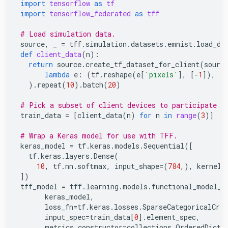
import
tensorflow
as
tf
import
tensorflow_federated
as
tff
# Load simulation data.
source
,
_
=
tff
.
simulation
.
datasets
.
emnist
.
load_da
def
client_data
(
n
):
return
source
.
create_tf_dataset_for_client
(
sourc
lambda
e
:
(
tf
.
reshape
(
e
[
'pixels'
],
[
-
1
]),
e
[
)
.
repeat
(
10
)
.
batch
(
20
)
# Pick a subset of client devices to participate i
train_data
=
[
client_data
(
n
)
for
n
in
range
(
3
)]
# Wrap a Keras model for use with TFF.
keras_model
=
tf
.
keras
.
models
.
Sequential
([
tf
.
keras
.
layers
.
Dense
(
10
,
tf
.
nn
.
softmax
,
input_shape
=
(
784
,),
kernel_
])
tff_model
=
tff
.
learning
.
models
.
functional_model_f
keras_model
,
loss_fn
=
tf
.
keras
.
losses
.
SparseCategoricalCros
input_spec
=
train_data
[
0
]
.
element_spec
,
metrics_constructor
=
collections
.
OrderedDict
(