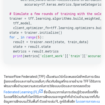
accuracy
=
tf
.
keras
.
metrics
.
SparseCategorica
# Simulate a few rounds of training with the selec
trainer
=
tff
.
learning
.
algorithms
.
build_weighted_f
tff_model
,
client_optimizer_fn
=
tff
.
learning
.
optimizers
.
buil
state
=
trainer
.
initialize
()
for
_
in
range
(
5
):
result
=
trainer
.
next
(
state
,
train_data
)
state
=
result
.
state
metrics
=
result
.
metrics
print
(
metrics
[
'client_work'
][
'train'
][
'accuracy'
TensorFlow Federated (TFF) เป็นเฟรมเวิร์กโอเพนซอร์สสำหรับการเรียน
รู้ของเครื่องและการคำนวณอื่นๆ เกี่ยวกับข้อมูลที่กระจายอำนาจ TFF ได้รับการ
พัฒนาเพื่ออำนวยความสะดวกในการวิจัยแบบเปิดและการทดลองด้วย
Federated Learning (FL)
ซึ่งเป็นแนวทางในการเรียนรู้ด้วยเครื่องที่ซึ่ง
โมเดลที่ใช้ร่วมกันทั่วโลกได้รับการฝึกอบรมจากลูกค้าที่เข้าร่วมจำนวนมากที่เก็บ
ข้อมูลการฝึกอบรมไว้ในพื้นที่ ตัวอย่างเช่น FL ถูกใช้เพื่อฝึก
โมเดลการคาดคะเน