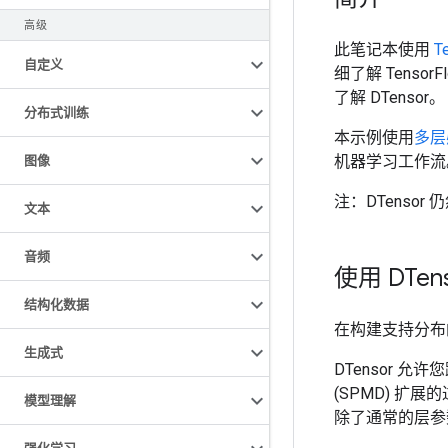
高级
此笔记本使用
T
自定义
细了解 Tensor
了解 DTensor。
分布式训练
本示例使用
多层
机器学习工作流
图像
注：DTenso
文本
音频
使用 DTe
结构化数据
在构建支持分布的
生成式
DTensor 
(SPMD) 扩
模型理解
除了通常的层参