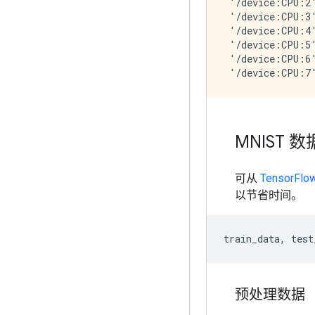
 '/device:CPU:2'
 '/device:CPU:3'
 '/device:CPU:4'
 '/device:CPU:5'
 '/device:CPU:6'
MNIST 
可从
TensorFlo
以节省时间。
train_data
,
test
预处理数据