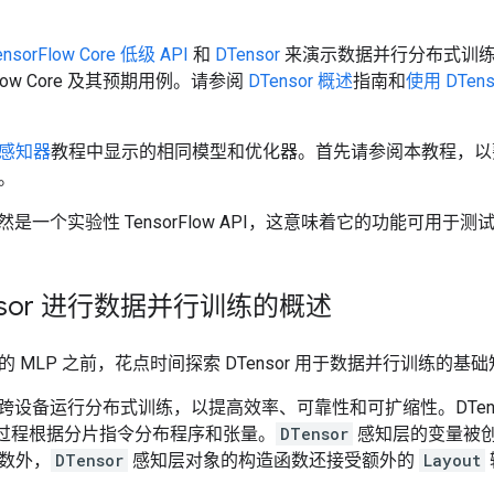
ensorFlow Core 低级 API
和
DTensor
来演示数据并行分布式训
Flow Core 及其预期用例。请参阅
DTensor 概述
指南和
使用 DTe
感知器
教程中显示的相同模型和优化器。首先请参阅本教程，以熟悉使
。
r 仍然是一个实验性 TensorFlow API，这意味着它的功能可用
nsor 进行数据并行训练的概述
 MLP 之前，花点时间探索 DTensor 用于数据并行训练的基
允许您跨设备运行分布式训练，以提高效率、可靠性和可扩缩性。DTen
展的过程根据分片指令分布程序和张量。
DTensor
感知层的变量被
数外，
DTensor
感知层对象的构造函数还接受额外的
Layout