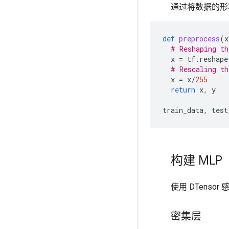
通过将数据的形状
def
preprocess
(
x
# Reshaping th
x
=
tf
.
reshape
# Rescaling th
x
=
x
/
255
return
x
,
y
train_data
,
test
构建 MLP
使用 DTensor
密集层