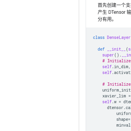
首先创建一个支持
产生 DTensor
分有用。
class
DenseLayer
def
__init__
(
s
super
()
.
__in
# Initialize
self
.
in_dim
,
self
.
activat
# Initialize
uniform_init
xavier_lim
=
self
.
w
=
dte
dtensor
.
ca
unifor
shape
=
minval