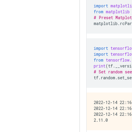
import
matplotli
from
matplotlib
# Preset Matplot
matplotlib
.
rcPa
import
tensorflo
import
tensorflo
from
tensorflow.
print
(
tf
.
__versi
# Set random see
tf
.
random
.
set_se
2022-12-14 22:16
2022-12-14 22:16
2022-12-14 22:16