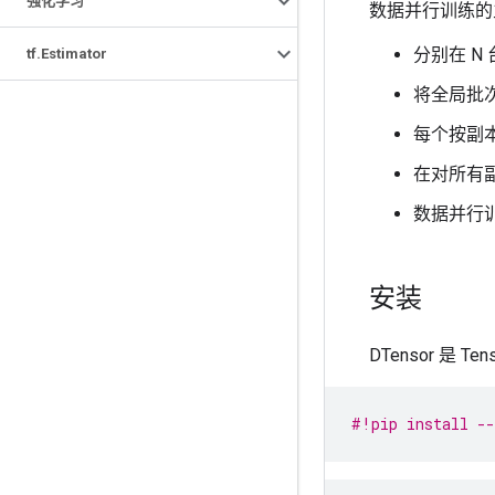
强化学习
数据并行训练的
分别在 N
tf
.
Estimator
将全局批次
每个按副
在对所有
数据并行
安装
DTensor 是 Te
#!pip install --