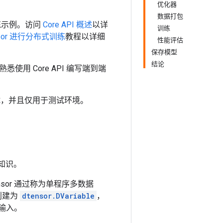
优化器
数据打包
练示例。访问
Core API 概述
以详
训练
nsor 进行分布式训练
教程以详细
性能评估
保存模型
结论
用 Core API 编写端到端
于测试，并且仅用于测试环境。
础知识。
sor 通过称为单程序多数据
创建为
dtensor.DVariable
，
输入。