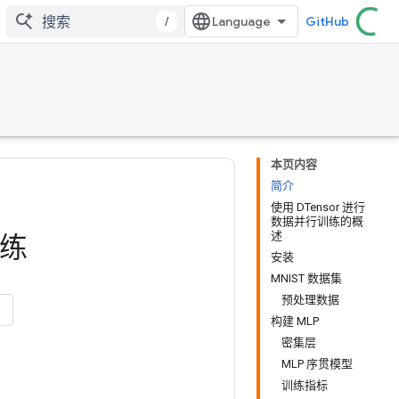
/
GitHub
本页内容
简介
使用 DTensor 进行
数据并行训练的概
述
训练
安装
MNIST 数据集
预处理数据
构建 MLP
密集层
MLP 序贯模型
训练指标