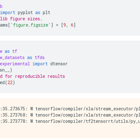
b
import
pyplot
as
plt
lib figure sizes.
rams
[
'figure.figsize'
]
=
[
9
,
6
]
w
as
tf
w_datasets
as
tfds
experimental
import
dtensor
on__
)
d for reproducible results 
ed
(
22
)
:35.273675: W tensorflow/compiler/xla/stream_executor/p
:35.273768: W tensorflow/compiler/xla/stream_executor/pl
:35.273778: W tensorflow/compiler/tf2tensorrt/utils/py_