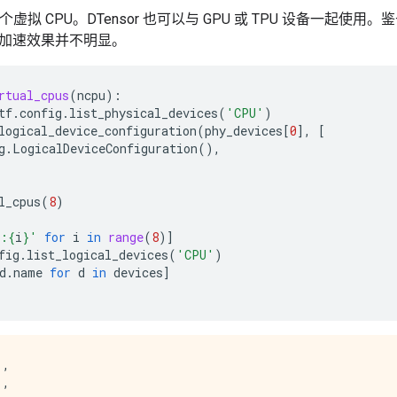
个虚拟 CPU。DTensor 也可以与 GPU 或 TPU 设备一起
加速效果并不明显。
rtual_cpus
(
ncpu
):
tf
.
config
.
list_physical_devices
(
'CPU'
)
logical_device_configuration
(
phy_devices
[
0
],
[
g
.
LogicalDeviceConfiguration
(),
l_cpus
(
8
)
U:
{
i
}
'
for
i
in
range
(
8
)]
fig
.
list_logical_devices
(
'CPU'
)
d
.
name
for
d
in
devices
]
,

,
