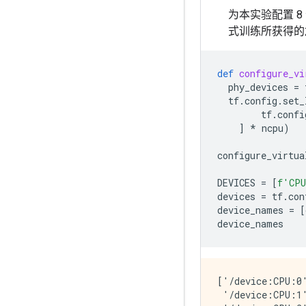
为本实验配置 8 
式训练所获得的
def
configure_vi
phy_devices
=
tf
.
config
.
set_
tf
.
confi
]
*
ncpu
)
configure_virtua
DEVICES
=
[
f
'CP
devices
=
tf
.
con
device_names
=
[
device_names
['/device:CPU:0'
 '/device:CPU:1'