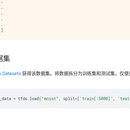
,

,

,

,

,

数据集
w Datasets
获得该数据集。将数据拆分为训练集和测试集。仅使用 
_data
=
tfds
.
load
(
"mnist"
,
split
=
[
'train[:5000]'
,
'test