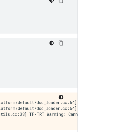
latform/default/dso_loader.cc:64] Could not load dynamic
atform/default/dso_loader.cc:64] Could not load dynamic
utils.cc:38] TF-TRT Warning: Cannot dlopen some TensorRT