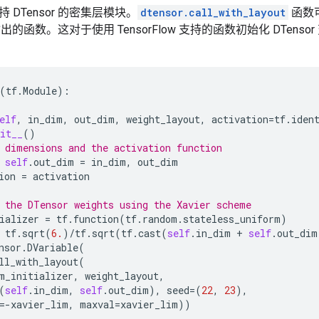
 DTensor 的密集层模块。
dtensor.call_with_layout
函数可
 输出的函数。这对于使用 TensorFlow 支持的函数初始化 DTenso
(
tf
.
Module
):
elf
,
in_dim
,
out_dim
,
weight_layout
,
activation
=
tf
.
iden
it__
()
 dimensions and the activation function
self
.
out_dim
=
in_dim
,
out_dim
ion
=
activation
 the DTensor weights using the Xavier scheme
ializer
=
tf
.
function
(
tf
.
random
.
stateless_uniform
)
tf
.
sqrt
(
6.
)
/
tf
.
sqrt
(
tf
.
cast
(
self
.
in_dim
+
self
.
out_dim
nsor
.
DVariable
(
ll_with_layout
(
m_initializer
,
weight_layout
,
(
self
.
in_dim
,
self
.
out_dim
),
seed
=
(
22
,
23
),
=-
xavier_lim
,
maxval
=
xavier_lim
))