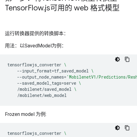
Tensor
Flow
.
js可用的 web 格式模型
运行转换器提供的转换脚本：
用法：以SavedModel为例：
tensorflowjs_converter
\
--input_format
=
tf_saved_model
\
--output_node_names
=
'MobilenetV1/Predictions/Res
--saved_model_tags
=
serve
\
/mobilenet/saved_model
\
Frozen model 为例:
tensorflowjs_converter
\