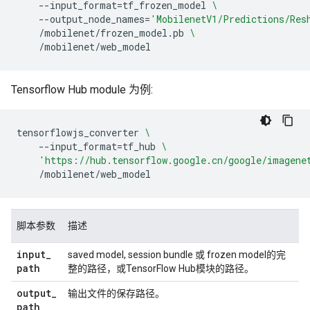
--input_format
=
tf_frozen_model
\
--output_node_names
=
'MobilenetV1/Predictions/Res
/mobilenet/frozen_model.pb
\
Tensorflow Hub module 为例:
tensorflowjs_converter
\
--input_format
=
tf_hub
\
'https://hub.tensorflow.google.cn/google/imagene
脚本参数
描述
input
_
saved model, session bundle 或 frozen model的完
path
整的路径，或TensorFlow Hub模块的路径。
output
_
输出文件的保存路径。
path