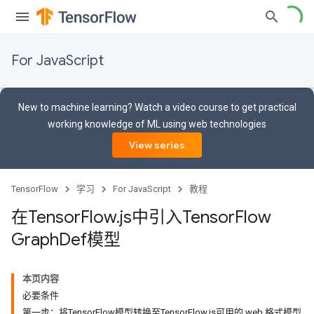
For JavaScript
New to machine learning? Watch a video course to get practical
working knowledge of ML using web technologies
View series
TensorFlow
学习
For JavaScript
教程
在Tensor
Flow
.
js中引入Tensor
Flow
Graph
Def模型
本页内容
必要条件
第一步：将TensorFlow模型转换至TensorFlow.js可用的 web 格式模型