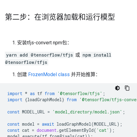
第二步：在浏览器加载和运行模型
安装tfjs-convert npm包：
yarn add @tensorflow/tfjs
或
npm install
@tensorflow/tfjs
创建
FrozenModel class
并开始推算：
import
*
as
tf
from
'@tensorflow/tfjs'
;
import
{
loadGraphModel
}
from
'@tensorflow/tfjs-conve
const
MODEL_URL
=
'model_directory/model.json'
;
const
model
=
await
loadGraphModel
(
MODEL_URL
);
const
cat
=
document
.
getElementById
(
'cat'
);
model
.
execute
(
tf
.
fromPixels
(
cat
));