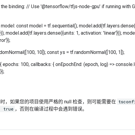
 the binding: // Use '@tensorflow/tfjs-node-gpu' if running with 
 model: const model = tf.sequential(); model.add(tf.layers.dense({un
)); model.add(tf.layers.dense({units: 1, activation: 'linear'})); mod
r'});
ndomNormal([100, 10]); const ys = tf.randomNormal([100, 1]);
, { epochs: 100, callbacks: { onEpochEnd: (epoch, log) => console.
 });
ript 时，如果您的项目使用严格的 null 检查，则可能需要在
tsconf
: true
，否则在编译过程中会遇到错误。