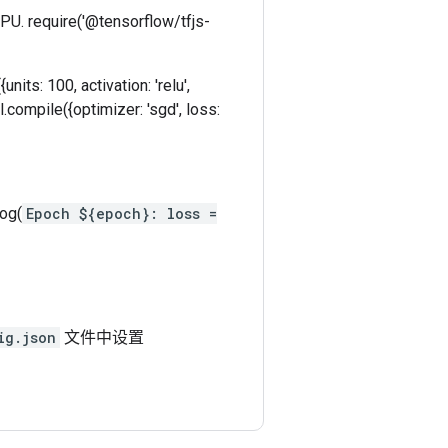
GPU. require('@tensorflow/tfjs-
its: 100, activation: 'relu',
el.compile({optimizer: 'sgd', loss:
log(
Epoch ${epoch}: loss =
ig.json
文件中设置