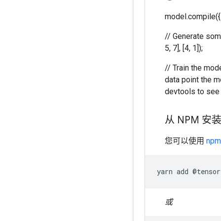
model.compile({l
// Generate some 
5, 7], [4, 1]);
// Train the mode
data point the mo
devtools to see 
从 NPM 安
您可以使用
npm 
yarn
add
@
tensor
或