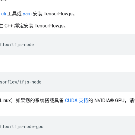
cli
工具或
yarn
安装 TensorFlow.js。
C++ 绑定安装 TensorFlow.js。
flow
/
tfjs
-
node
sorflow
/
tfjs
-
node
Linux）如果您的系统搭载具备
CUDA 支持
的 NVIDIA® GPU
flow
/
tfjs
-
node
-
gpu