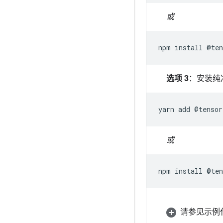
或
npm
install
@
ten
选项 3
：安装纯净
yarn
add
@
tensor
或
npm
install
@
ten
请参见示例代