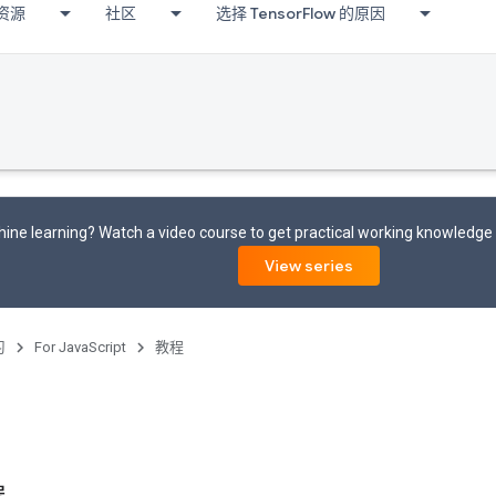
资源
社区
选择 TensorFlow 的原因
ine learning? Watch a video course to get practical working knowledge
View series
习
For JavaScript
教程