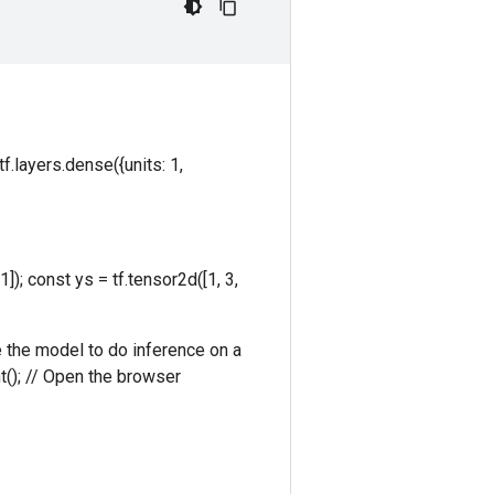
f.layers.dense({units: 1,
1]); const ys = tf.tensor2d([1, 3,
se the model to do inference on a
nt(); // Open the browser