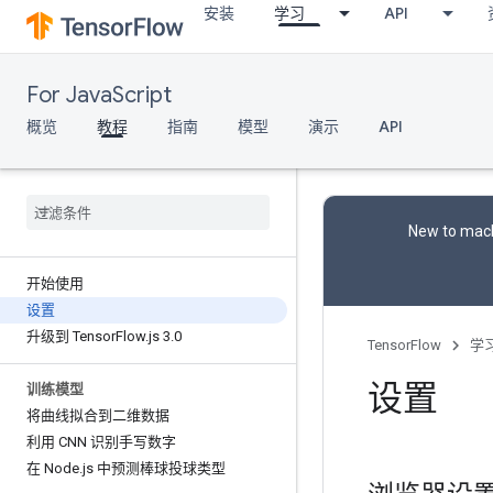
安装
学习
API
For JavaScript
概览
教程
指南
模型
演示
API
New to mach
开始使用
设置
升级到 Tensor
Flow
.
js 3
.
0
TensorFlow
学
设置
训练模型
将曲线拟合到二维数据
利用 CNN 识别手写数字
在 Node
.
js 中预测棒球投球类型