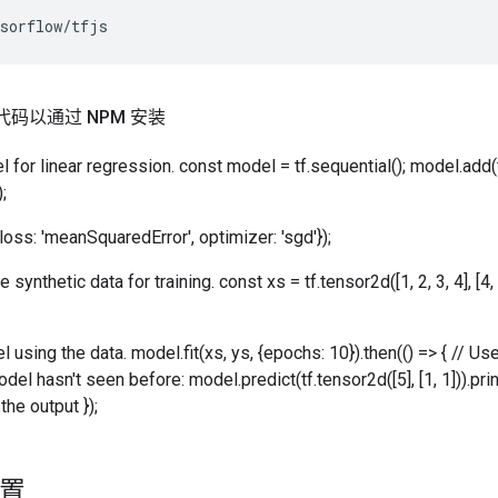
sorflow
/
tfjs
码以通过 NPM 安装
l for linear regression. const model = tf.sequential(); model.add(t
;
oss: 'meanSquaredError', optimizer: 'sgd'});
synthetic data for training. const xs = tf.tensor2d([1, 2, 3, 4], [4, 
l using the data. model.fit(xs, ys, {epochs: 10}).then(() => { // U
del hasn't seen before: model.predict(tf.tensor2d([5], [1, 1])).pri
the output });
设置