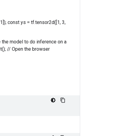
1]); const ys = tf.tensor2d([1, 3,
se the model to do inference on a
nt(); // Open the browser