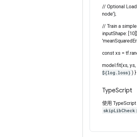
// Optional Load
node');
// Train a simple
inputShape: [10]}
'meanSquaredErro
const xs = tf.ra
model.fit(xs, ys
${log.loss}
) }
Type
Script
使用 TypeSc
skipLibCheck