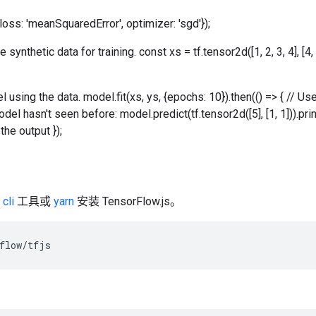
oss: 'meanSquaredError', optimizer: 'sgd'});
synthetic data for training. const xs = tf.tensor2d([1, 2, 3, 4], [4, 
l using the data. model.fit(xs, ys, {epochs: 10}).then(() => { // U
del hasn't seen before: model.predict(tf.tensor2d([5], [1, 1])).pri
the output });
装
cli
工具或
yarn
安装 TensorFlow.js。
flow
/
tfjs