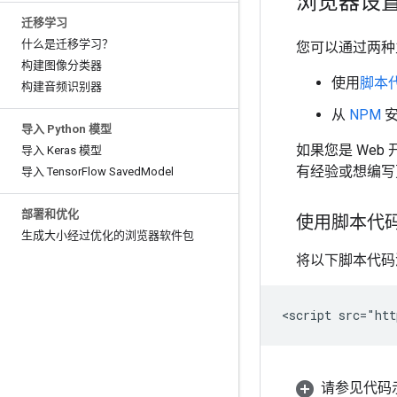
浏览器设
迁移学习
什么是迁移学习？
您可以通过两种主要
构建图像分类器
使用
脚本
构建音频识别器
从
NPM
安
导入 Python 模型
如果您是 Web 
导入 Keras 模型
有经验或想编写
导入 Tensor
Flow Saved
Model
部署和优化
使用脚本代
生成大小经过优化的浏览器软件包
将以下脚本代码添
请参见代码