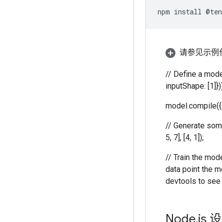
npm
install
@
ten
请参见示例代
// Define a mode
inputShape: [1]}))
model.compile({l
// Generate some 
5, 7], [4, 1]);
// Train the mode
data point the mo
devtools to see 
Node
.
js 