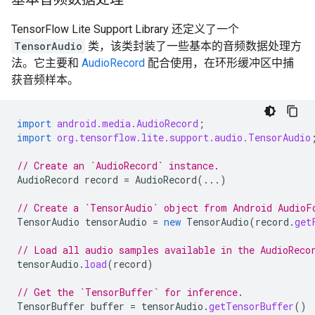
TensorFlow Lite Support Library 还定义了一个
TensorAudio
类，该类封装了一些基本的音频数据处理方
法。它主要和
AudioRecord
配合使用，在环形缓冲区中捕
获音频样本。
import
android.media.AudioRecord
;
import
org.tensorflow.lite.support.audio.TensorAudio
// Create an `AudioRecord` instance.
AudioRecord
record
=
AudioRecord
(...)
// Create a `TensorAudio` object from Android AudioF
TensorAudio
tensorAudio
=
new
TensorAudio
(
record
.
get
// Load all audio samples available in the AudioReco
tensorAudio
.
load
(
record
)
// Get the `TensorBuffer` for inference.
TensorBuffer
buffer
=
tensorAudio
.
getTensorBuffer
()