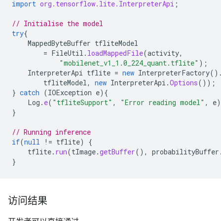
import
org.tensorflow.lite.InterpreterApi
;
// Initialise the model
try
{
MappedByteBuffer
tfliteModel
=
FileUtil
.
loadMappedFile
(
activity
,
"mobilenet_v1_1.0_224_quant.tflite"
);
InterpreterApi
tflite
=
new
InterpreterFactory
()
tfliteModel
,
new
InterpreterApi
.
Options
());
}
catch
(
IOException
e
){
Log
.
e
(
"tfliteSupport"
,
"Error reading model"
,
e
)
}
// Running inference
if
(
null
!=
tflite
)
{
tflite
.
run
(
tImage
.
getBuffer
(),
probabilityBuffer
}
访问结果