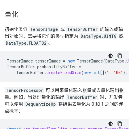
量化
初始化类似
TensorImage
或
TensorBuffer
的输入或输
出对象时，需要将它们的类型指定为
DataType.UINT8
或
DataType.FLOAT32
。
TensorImage
tensorImage
=
new
TensorImage
(
DataType
.
U
TensorBuffer
probabilityBuffer
=
TensorBuffer
.
createFixedSize
(
new
int
[]
{
1
,
1001
},
TensorProcessor
可以用来量化输入张量或去量化输出张
量。例如，当处理量化的输出
TensorBuffer
时，开发者
可以使用
DequantizeOp
将结果去量化为 0 和 1 之间的浮
点概率：
import
org.tensorflow.lite.support.common.TensorProc