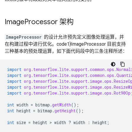
Image
Processor 架构
ImageProcessor
的设计允许预先定义图像处理运算，并
在构建过程中进行优化。code1}ImageProcessor 目前支持
三种基本的预处理运算，如下面代码段中的三条注释所述：
import
org.tensorflow.lite.support.common.ops.Normal
import
org.tensorflow.lite.support.common.ops.Quanti
import
org.tensorflow.lite.support.image.ops.ResizeO
import
org.tensorflow.lite.support.image.ops.ResizeW
import
org.tensorflow.lite.support.image.ops.Rot90Op
int
width
=
bitmap
.
getWidth
();
int
height
=
bitmap
.
getHeight
();
int
size
=
height
 > 
width
?
width
:
height
;