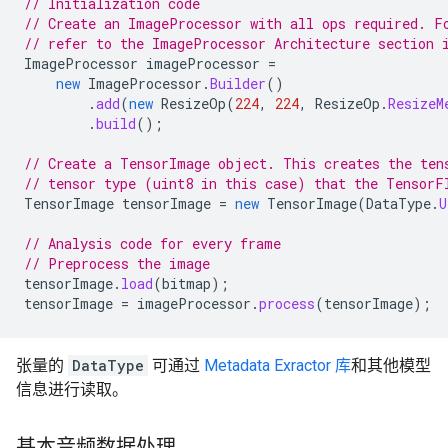
// Initialization code
// Create an ImageProcessor with all ops required. F
// refer to the ImageProcessor Architecture section 
ImageProcessor
imageProcessor
=
new
ImageProcessor
.
Builder
()
.
add
(
new
ResizeOp
(
224
,
224
,
ResizeOp
.
ResizeM
.
build
();
// Create a TensorImage object. This creates the ten
// tensor type (uint8 in this case) that the TensorF
TensorImage
tensorImage
=
new
TensorImage
(
DataType
.
U
// Analysis code for every frame
// Preprocess the image
tensorImage
.
load
(
bitmap
);
tensorImage
=
imageProcessor
.
process
(
tensorImage
);
张量的
DataType
可通过
Metadata Exractor 库
和其他模型
信息进行读取。
基本音频数据处理