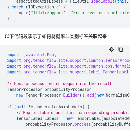
associatedAxisLabels
=
FileUtil
.
loadLabels
(
this
,
}
catch
(
IOException
e
)
{
Log
.
e
(
"tfliteSupport"
,
"Error reading label file
}
以下代码段演示了如何将概率与类别标签关联起来：
import
java.util.Map
;
import
org.tensorflow.lite.support.common.TensorProc
import
org.tensorflow.lite.support.common.ops.Normal
import
org.tensorflow.lite.support.label.TensorLabel
// Post-processor which dequantize the result
TensorProcessor
probabilityProcessor
=
new
TensorProcessor
.
Builder
().
add
(
new
NormalizeO
if
(
null
!=
associatedAxisLabels
)
{
// Map of labels and their corresponding probabil
TensorLabel
labels
=
new
TensorLabel
(
associatedA
probabilityProcessor
.
process
(
probabilityBuff