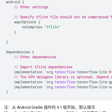
android
{
// Other settings
// Specify tflite file should not be compressed 
aaptOptions
{
noCompress
"tflite"
}
}
dependencies
{
// Other dependencies
// Import tflite dependencies
implementation
'
org
.
tensorflow
:
tensorflow
-
lite
:
0
// The GPU delegate library is optional. Depend 
implementation
'
org
.
tensorflow
:
tensorflow
-
lite
-
g
implementation
'
org
.
tensorflow
:
tensorflow
-
lite
-
s
}
注：从 Android Gradle 插件的 4.1 版开始，默认情况