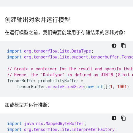
创建输出对象并运行模型
在运行模型之前，我们需要创建用于存储结果的容器对象：
import
org.tensorflow.lite.DataType
;
import
org.tensorflow.lite.support.tensorbuffer.Tens
// Create a container for the result and specify tha
// Hence, the 'DataType' is defined as UINT8 (8-bit 
TensorBuffer
probabilityBuffer
=
TensorBuffer
.
createFixedSize
(
new
int
[]
{
1
,
1001
},
加载模型并运行推断：
import
java.nio.MappedByteBuffer
;
import
org.tensorflow.lite.InterpreterFactory
;