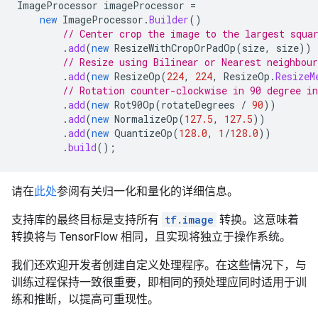
ImageProcessor
imageProcessor
=
new
ImageProcessor
.
Builder
()
// Center crop the image to the largest squa
.
add
(
new
ResizeWithCropOrPadOp
(
size
,
size
))
// Resize using Bilinear or Nearest neighbour
.
add
(
new
ResizeOp
(
224
,
224
,
ResizeOp
.
ResizeM
// Rotation counter-clockwise in 90 degree i
.
add
(
new
Rot90Op
(
rotateDegrees
/
90
))
.
add
(
new
NormalizeOp
(
127.5
,
127.5
))
.
add
(
new
QuantizeOp
(
128.0
,
1
/
128.0
))
.
build
();
请在
此处
参阅有关归一化和量化的详细信息。
支持库的最终目标是支持所有
tf.image
转换。这意味着
转换将与 TensorFlow 相同，且实现将独立于操作系统。
我们还欢迎开发者创建自定义处理程序。在这些情况下，与
训练过程保持一致很重要，即相同的预处理应同时适用于训
练和推断，以提高可重现性。