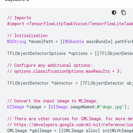
// Imports
#import <TensorFlowLiteTaskVision/TensorFlowLiteTas
// Initialization
NSString
*
modelPath
=
[[
NSBundle
mainBundle
]
pathFor
TFLObjectDetectorOptions
*
options
=
[[
TFLObjectDete
// Configure any additional options:
// options.classificationOptions.maxResults = 3;
TFLObjectDetector
*
detector
=
[
TFLObjectDetector
ob
// Convert the input image to MLImage.
UIImage
*
image
=
[
UIImage
imageNamed
:
@"dogs.jpg"
];
// There are other sources for GMLImage. For more de
// https://developers.google.com/ml-kit/reference/io
GMLImage
*
gmlImage
=
[[
GMLImage
alloc
]
initWithImag