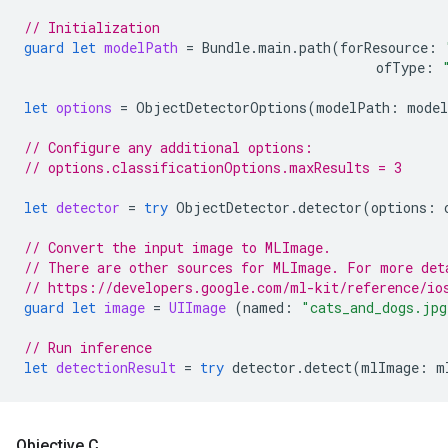
// Initialization
guard
let
modelPath
=
Bundle
.
main
.
path
(
forResource
:
ofType
:
let
options
=
ObjectDetectorOptions
(
modelPath
:
mode
// Configure any additional options:
// options.classificationOptions.maxResults = 3
let
detector
=
try
ObjectDetector
.
detector
(
options
:
// Convert the input image to MLImage.
// There are other sources for MLImage. For more det
// https://developers.google.com/ml-kit/reference/io
guard
let
image
=
UIImage
(
named
:
"cats_and_dogs.jpg
// Run inference
let
detectionResult
=
try
detector
.
detect
(
mlImage
:
m
Objective C