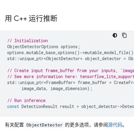
用 C++ 运行推断
// Initialization
ObjectDetectorOptions
options
;
options
.
mutable_base_options
()
-
>
mutable_model_file
()
std
::
unique_ptr<ObjectDetector>
object_detector
=
Ob
// Create input frame_buffer from your inputs, `imag
// See more information here: tensorflow_lite_suppor
std
::
unique_ptr<FrameBuffer>
frame_buffer
=
CreateFr
image_data
,
image_dimension
);
// Run inference
const
DetectionResult
result
=
object_detector
-
>
Dete
有关配置
ObjectDetector
的更多选项，请参阅
源代码
。