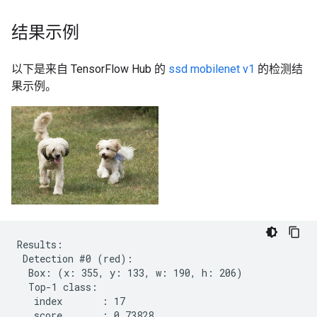
结果示例
以下是来自 TensorFlow Hub 的
ssd mobilenet v1
的检测结
果示例。
Results:

 Detection #0 (red):

  Box: (x: 355, y: 133, w: 190, h: 206)

  Top-1 class:

   index       : 17

   score       : 0.73828
