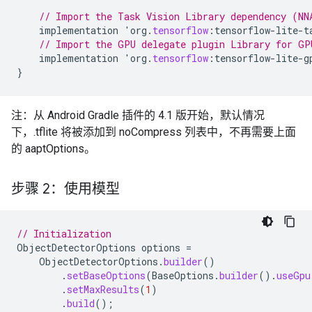
// Import the Task Vision Library dependency (NN
implementation
'
org
.
tensorflow
:
tensorflow
-
lite
-
t
// Import the GPU delegate plugin Library for GP
implementation
'
org
.
tensorflow
:
tensorflow
-
lite
-
g
}
注：从 Android Gradle 插件的 4.1 版开始，默认情况
下，.tflite 将被添加到 noCompress 列表中，不再需要上面
的 aaptOptions。
步骤 2：使用模型
// Initialization
ObjectDetectorOptions
options
=
ObjectDetectorOptions
.
builder
()
.
setBaseOptions
(
BaseOptions
.
builder
().
useGpu
.
setMaxResults
(
1
)
.
build
();