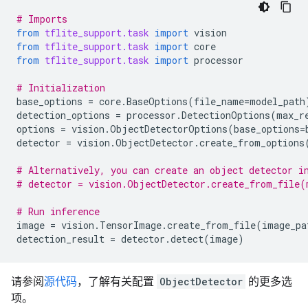
# Imports
from
tflite_support.task
import
vision
from
tflite_support.task
import
core
from
tflite_support.task
import
processor
# Initialization
base_options
=
core
.
BaseOptions
(
file_name
=
model_path
detection_options
=
processor
.
DetectionOptions
(
max_r
options
=
vision
.
ObjectDetectorOptions
(
base_options
=
detector
=
vision
.
ObjectDetector
.
create_from_options
# Alternatively, you can create an object detector i
# detector = vision.ObjectDetector.create_from_file(
# Run inference
image
=
vision
.
TensorImage
.
create_from_file
(
image_pa
detection_result
=
detector
.
detect
(
image
)
请参阅
源代码
，了解有关配置
ObjectDetector
的更多选
项。