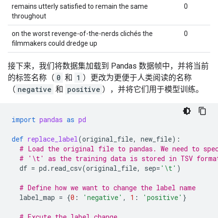
remains utterly satisfied to remain the same
0
throughout
on the worst revenge-of-the-nerds clichés the
0
filmmakers could dredge up
接下来，我们将数据集加载到 Pandas 数据帧中，并将当前
的标签名称（
0
和
1
）更改为更便于人类阅读的名称
（
negative
和
positive
），并将它们用于模型训练。
import
pandas
as
pd
def
replace_label
(
original_file
,
new_file
):
# Load the original file to pandas. We need to spe
# '\t' as the training data is stored in TSV forma
df
=
pd
.
read_csv
(
original_file
,
sep
=
'
\t
'
)
# Define how we want to change the label name
label_map
=
{
0
:
'negative'
,
1
:
'positive'
}
# Excute the label change