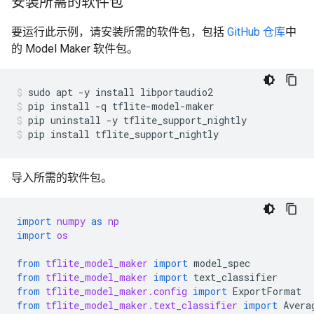
安装所需的软件包
要运行此示例，请安装所需的软件包，包括
GitHub 仓库
中
的 Model Maker 软件包。
sudo
apt
-y
install
libportaudio2
pip
install
-q
tflite-model-maker
pip
uninstall
-y
tflite_support_nightly
pip
install
tflite_support_nightly
导入所需的软件包。
import
numpy
as
np
import
os
from
tflite_model_maker
import
model_spec
from
tflite_model_maker
import
text_classifier
from
tflite_model_maker.config
import
ExportFormat
from
tflite_model_maker.text_classifier
import
Avera