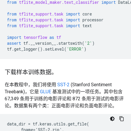
from
tflite_model_maker.text_classifier
import
DataL
from
tflite_support.task
import
core
from
tflite_support.task
import
processor
from
tflite_support.task
import
text
import
tensorflow
as
tf
assert
tf
.
__version__
.
startswith
(
'2'
)
tf
.
get_logger
()
.
setLevel
(
'ERROR'
)
下载样本训练数据。
在本教程中，我们将使用
SST-2
(Stanford Sentiment
Treebank)，它是
GLUE
基准测试中的一项任务。其中包含
67,349 条用于训练的电影评论和 872 条用于测试的电影评
论。数据集有两个类：正面电影评论和负面电影评论。
data_dir = tf.keras.utils.get_file(

      fname='SST-2.zip',
