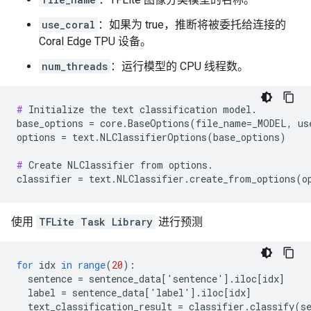
use_coral
：如果为 true，推断将被委托给连接的
Coral Edge TPU 设备。
num_threads
：运行模型的 CPU 线程数。
#
 Initialize the text classification model.

base_options = core.BaseOptions(file_name=_MODEL, us
options = text.NLClassifierOptions(base_options)

#
 Create NLClassifier from options.

使用
TFLite Task Library
进行预测
for
idx
in
range
(
20
)
:
sentence
=
sentence_data
[
'sentence'
]
.
iloc
[
idx
]
label
=
sentence_data
[
'label'
]
.
iloc
[
idx
]
text_classification_result
=
classifier
.
classify
(
s