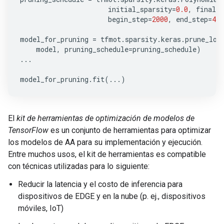
initial_sparsity
=
0.0
,
final_s
begin_step
=
2000
,
end_step
=
400
model_for_pruning
=
tfmot
.
sparsity
.
keras
.
prune_low
model
,
pruning_schedule
=
pruning_schedule
)
...
model_for_pruning
.
fit
(
...
)
El
kit de herramientas de optimización de modelos de
TensorFlow
es un conjunto de herramientas para optimizar
los modelos de AA para su implementación y ejecución.
Entre muchos usos, el kit de herramientas es compatible
con técnicas utilizadas para lo siguiente:
Reducir la latencia y el costo de inferencia para
dispositivos de EDGE y en la nube (p. ej., dispositivos
móviles, IoT)