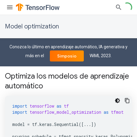
Model optimization
Conozca lo último en aprendizaje automático, IA generativa y
más en el
WiML 2023.
Simposio
Optimiza los modelos de aprendizaje
automático
import
tensorflow
as
tf
import
tensorflow_model_optimization
as
tfmot
model
=
tf
.
keras
.
Sequential
([
...
])
pruning_schedule
=
tfmot
.
sparsity
.
keras
.
Polynomial