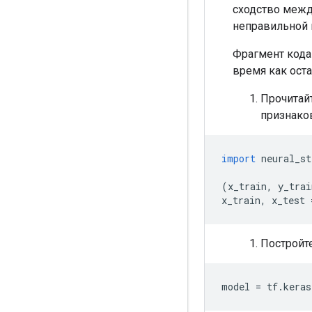
сходство межд
неправильной 
Фрагмент кода
время как оста
Прочитайт
признаков
import
 neural_st
(
x_train
,
 y_trai
x_train
,
 x_test 
Постройте
model 
=
 tf
.
keras