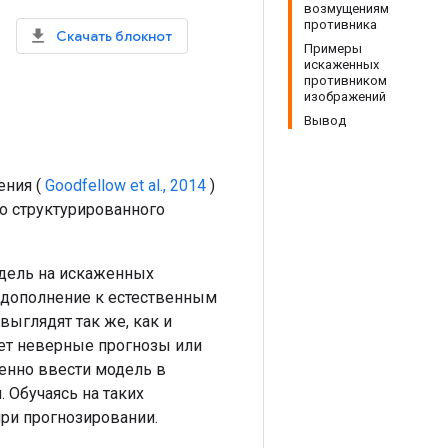
возмущениям
противника
Скачать блокнот
Примеры
искаженных
противником
изображений
Вывод
ения (
Goodfellow et al., 2014
)
о структурированного
одель на искаженных
 дополнение к естественным
ыглядят так же, как и
ает неверные прогнозы или
енно ввести модель в
 Обучаясь на таких
ри прогнозировании.