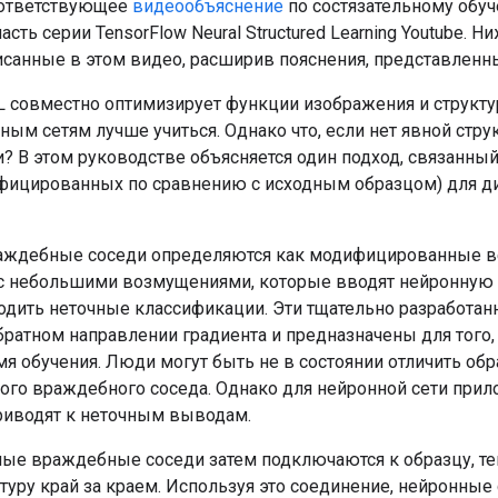
оответствующее
видеообъяснение
по состязательному обу
асть серии TensorFlow Neural Structured Learning Youtube
исанные в этом видео, расширив пояснения, представленн
 совместно оптимизирует функции изображения и структу
ым сетям лучше учиться. Однако что, если нет явной стру
и? В этом руководстве объясняется один подход, связанн
фицированных по сравнению с исходным образцом) для д
аждебные соседи определяются как модифицированные ве
 небольшими возмущениями, которые вводят нейронную с
одить неточные классификации. Эти тщательно разработа
братном направлении градиента и предназначены для того,
мя обучения. Люди могут быть не в состоянии отличить об
ого враждебного соседа. Однако для нейронной сети пр
иводят к неточным выводам.
ые враждебные соседи затем подключаются к образцу, т
туру край за краем. Используя это соединение, нейронные