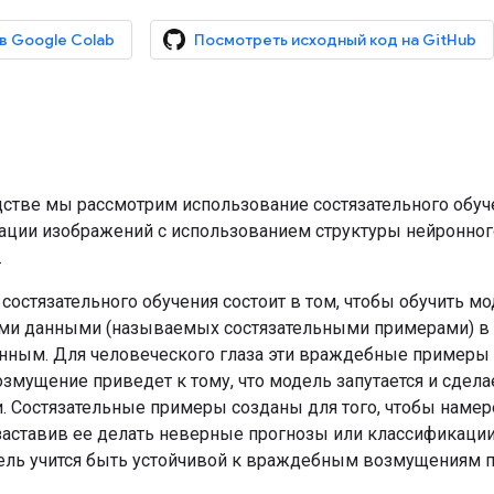
 в Google Colab
Посмотреть исходный код на GitHub
дстве мы рассмотрим использование состязательного обуч
ации изображений с использованием структуры нейронног
.
состязательного обучения состоит в том, чтобы обучить м
ми данными (называемых состязательными примерами) в
ным. Для человеческого глаза эти враждебные примеры в
озмущение приведет к тому, что модель запутается и сдел
. Состязательные примеры созданы для того, чтобы намер
заставив ее делать неверные прогнозы или классификации.
ель учится быть устойчивой к враждебным возмущениям п