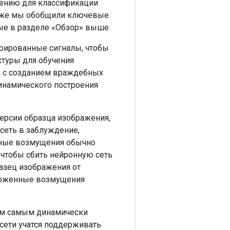
чению для классификации
. Ниже мы обобщили ключевые
ые в разделе «Обзор» выше.
рированные сигналы, чтобы
ктуры для обучения
ый с созданием враждебных
инамического построения
рсии образца изображения,
еть в заблуждение,
нные возмущения обычно
 чтобы сбить нейронную сеть
разец изображения от
иложенные возмущения
ем самым динамически
 сети учатся поддерживать