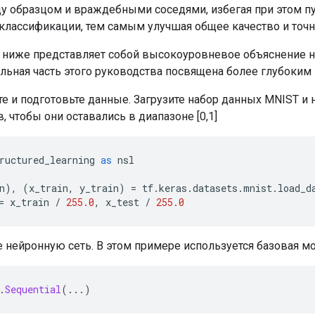
у образцом и враждебными соседями, избегая при этом п
классификации, тем самым улучшая общее качество и точн
 ниже представляет собой высокоуровневое объяснение н
льная часть этого руководства посвящена более глубоким 
е и подготовьте данные. Загрузите набор данных MNIST и 
, чтобы они оставались в диапазоне [0,1]
ructured_learning 
as
 nsl
n
),
(
x_train
,
 y_train
)
=
 tf
.
keras
.
datasets
.
mnist
.
load_d
=
 x_train 
/
255.0
,
 x_test 
/
255.0
 нейронную сеть. В этом примере используется базовая мод
.
Sequential
(...)