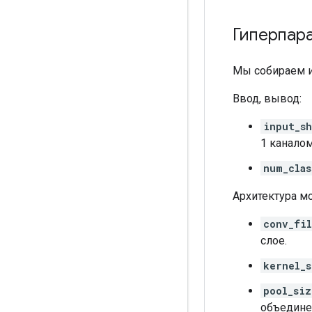
Гиперпар
Мы собираем и
Ввод, вывод:
input_sh
1 каналом
num_clas
Архитектура м
conv_fil
слое.
kernel_s
pool_siz
объедине