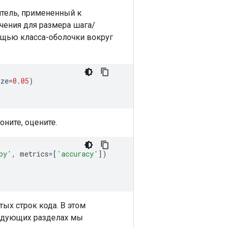
итель, примененный к
чения для размера шага/
ощью класса-оболочки вокруг
ize
=
0.05
)
оните, оцените.
py'
,
 metrics
=[
'accuracy'
])
тых строк кода. В этом
ледующих разделах мы