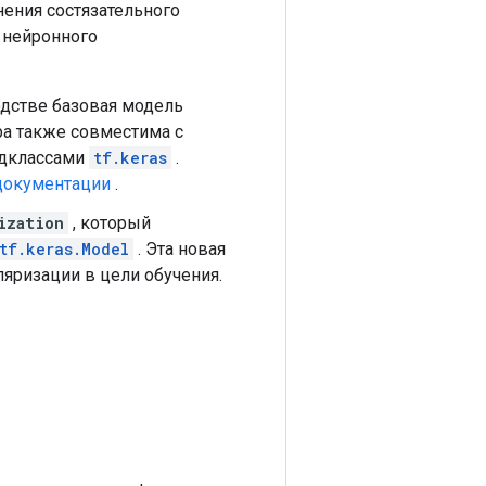
ения состязательного
 нейронного
одстве базовая модель
ра также совместима с
одклассами
tf.keras
.
документации
.
ization
, который
tf.keras.Model
. Эта новая
ляризации в цели обучения.