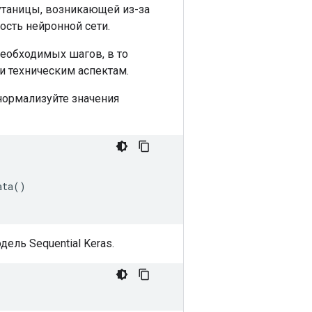
утаницы, возникающей из-за
ость нейронной сети.
еобходимых шагов, в то
и техническим аспектам.
нормализуйте значения
ata
()
ель Sequential Keras.