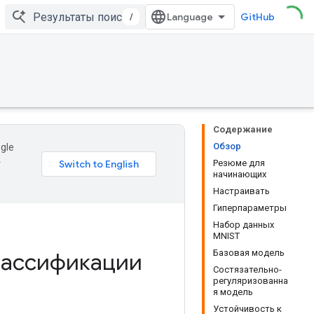
/
GitHub
Содержание
Обзор
gle
Резюме для
т
начинающих
Настраивать
Гиперпараметры
Набор данных
MNIST
Базовая модель
классификации
Состязательно-
регуляризованна
я модель
Устойчивость к