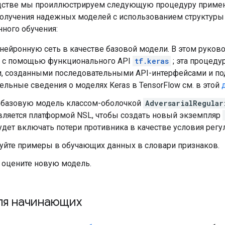
дстве мы проиллюстрируем следующую процедуру примен
получения надежных моделей с использованием структуры
нного обучения:
 нейронную сеть в качестве базовой модели. В этом руков
я с помощью функционального API
tf.keras
; эта процеду
, созданными последовательными API-интерфейсами и п
льные сведения о моделях Keras в TensorFlow см. в этой
 базовую модель классом-оболочкой
AdversarialRegular
вляется платформой NSL, чтобы создать новый экземпляр
дет включать потери противника в качестве условия регу
уйте примеры в обучающих данных в словари признаков.
и оцените новую модель.
ля начинающих