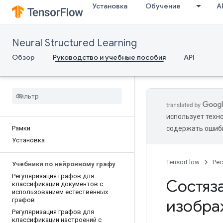
Установка
Обучение
A
Neural Structured Learning
Обзор
Руководство и учебные пособия
API
использует техн
Рамки
содержать ошиб
Установка
TensorFlow
Ре
Учебники по нейронному графу
Регуляризация графов для
Состяз
классификации документов с
использованием естественных
графов
изобра
Регуляризация графов для
классификации настроений с