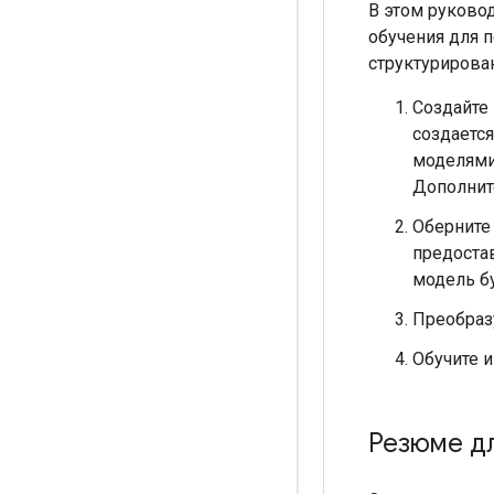
В этом руково
обучения для 
структурирова
Создайте
создаетс
моделями
Дополните
Оберните
предоста
модель бу
Преобраз
Обучите 
Резюме д