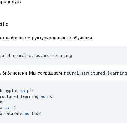
процедуру.
ать
кет нейронно-структурированного обучения.
quiet neural
-
structured
-
learning
ь библиотеки. Мы сокращаем
neural_structured_learning
b
.
pyplot 
as
 plt
ructured_learning 
as
 nsl
np
w 
as
 tf
w_datasets 
as
 tfds