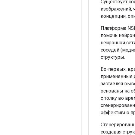
Существует с
изображений, ч
концепции, оп
Платформа NSL
помочь нейронн
нейронной сет
соседей (моди
структуры.
Во-первых, вр
примененные с
заставляя выв
основаны на о
с толку во вре
сгенерированн
эффективно пр
Сгенерированн
создавая струк