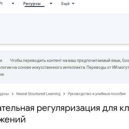
PI
Ресурсы
Ещё
Чтобы переводить контент на ваш предпочитаемый язык, Goo
ологии на основе искусственного интеллекта. Переводы от ИИ могу
ки.
сурсы
Neural Structured Learning
Руководство и учебные пособия
ательная регуляризация для 
жений