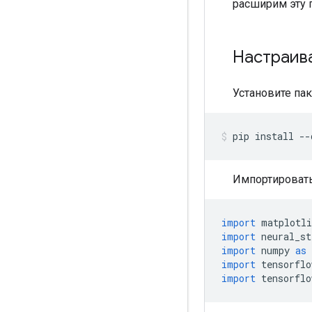
расширим эту 
Настраив
Установите па
pip install 
--
Импортироват
import
 matplotli
import
 neural_st
import
 numpy 
as
 
import
 tensorflo
import
 tensorflo