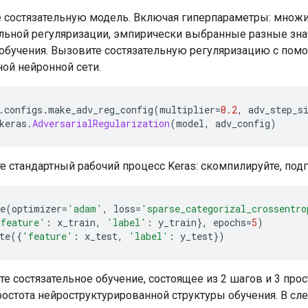
е состязательную модель. Включая гиперпараметры: множ
ельной регуляризации, эмпирически выбранные разные зна
 обучения. Вызовите состязательную регуляризацию с пом
ой нейронной сети.
.
configs
.
make_adv_reg_config
(
multiplier
=
0.2
,
 adv_step_s
keras
.
AdversarialRegularization
(
model
,
 adv_config
)
 стандартный рабочий процесс Keras: скомпилируйте, подг
e
(
optimizer
=
'adam'
,
 loss
=
'sparse_categorizal_crossentro
'feature'
:
 x_train
,
'label'
:
 y_train
},
 epochs
=
5
)
te
({
'feature'
:
 x_test
,
'label'
:
 y_test
})
е состязательное обучение, состоящее из 2 шагов и 3 прос
ростота нейроструктурированной структуры обучения. В с