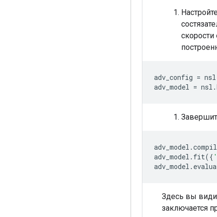
Настройт
состязат
скорости
построенн
adv_config 
=
 nsl
adv_model 
=
 nsl
.
Завершите
adv_model
.
compil
adv_model
.
fit
({
adv_model
.
evalua
Здесь вы видит
заключается п