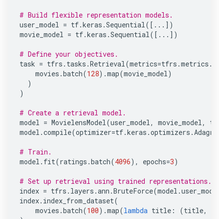
# Build flexible representation models.
user_model
=
tf
.
keras
.
Sequential
([
...
])
movie_model
=
tf
.
keras
.
Sequential
([
...
])
# Define your objectives.
task
=
tfrs
.
tasks
.
Retrieval
(
metrics
=
tfrs
.
metrics
.
F
movies
.
batch
(
128
)
.
map
(
movie_model
)
)
)
# Create a retrieval model.
model
=
MovielensModel
(
user_model
,
movie_model
,
ta
model
.
compile
(
optimizer
=
tf
.
keras
.
optimizers
.
Adagra
# Train.
model
.
fit
(
ratings
.
batch
(
4096
),
epochs
=
3
)
# Set up retrieval using trained representations.
index
=
tfrs
.
layers
.
ann
.
BruteForce
(
model
.
user_mode
index
.
index_from_dataset
(
movies
.
batch
(
100
)
.
map
(
lambda
title
:
(
title
,
m