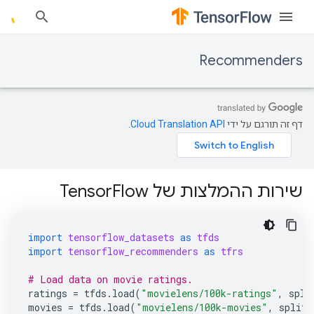
Recommenders
דף זה תורגם על ידי
Cloud Translation API
.
שירות ההמלצות של TensorFlow
import
tensorflow_datasets
as
tfds
import
tensorflow_recommenders
as
tfrs
# Load data on movie ratings.
ratings
=
tfds
.
load
(
"movielens/100k-ratings"
,
spli
movies
=
tfds
.
load
(
"movielens/100k-movies"
,
split
=