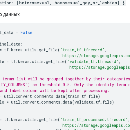
ation: [heterosexual, homosexual_gay_or_lesbian] }
р данных.
l_data 
=
False
inal_data
:
=
 tf
.
keras
.
utils
.
get_file
(
'train_tf.tfrecord'
,
'https://storage.googleapis.c
le 
=
 tf
.
keras
.
utils
.
get_file
(
'validate_tf.tfrecord'
,
'https://storage.googleapi
 terms list will be grouped together by their categorie
ITY_COLUMNS') on threshold 0.5. Only the identity term 
and label column will be kept after processing.
=
 util
.
convert_comments_data
(
train_tf_file
)
le 
=
 util
.
convert_comments_data
(
validate_tf_file
)
=
 tf
.
keras
.
utils
.
get_file
(
'train_tf_processed.tfrecord'
'https://storage.googleapis.c