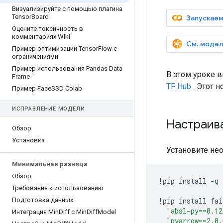
Визуализируйте с помощью плагина
Tensor
Board
Запускаем
Оцените токсичность в
комментариях Wiki
См. модел
Пример оптимизации Tensor
Flow с
ограничениями
Пример использования Pandas Data
В этом уроке в
Frame
TF Hub
. Этот 
Пример Face
SSD Colab
ИСПРАВЛЕНИЕ МОДЕЛИ
Настраив
Обзор
Установка
Установите не
Минимальная разница
Обзор
!
pip install 
-
q 
Требования к использованию
Подготовка данных
!
pip install fai
"absl-py==0.12
Интеграция Min
Diff с Min
Diff
Model
"pyarrow==2.0.