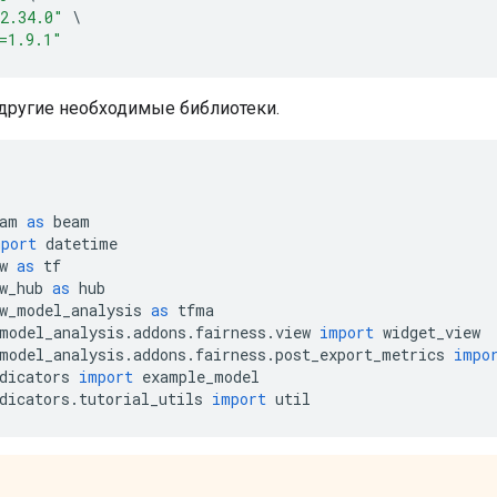
2.34.0"
\
=1.9.1"
другие необходимые библиотеки.
am 
as
 beam
mport
 datetime
w 
as
 tf
w_hub 
as
 hub
w_model_analysis 
as
 tfma
model_analysis
.
addons
.
fairness
.
view 
import
 widget_view
model_analysis
.
addons
.
fairness
.
post_export_metrics 
impo
dicators 
import
 example_model
dicators
.
tutorial_utils 
import
 util