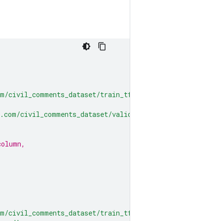
om/civil_comments_dataset/train_tf.tfrecord'
)
s.com/civil_comments_dataset/validate_tf.tfrecord'
)
s
column,
,
om/civil_comments_dataset/train_tf_processed.tfrecord'
)