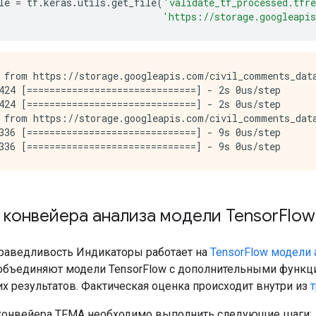
le 
=
 tf
.
keras
.
utils
.
get_file
(
'validate_tf_processed.tfr
'https://storage.googleapis
 from https://storage.googleapis.com/civil_comments_data
424 [==============================] - 2s 0us/step

424 [==============================] - 2s 0us/step

 from https://storage.googleapis.com/civil_comments_data
336 [==============================] - 9s 0us/step

 конвейера анализа модели Tensor
Flow
раведливость Индикаторы работает на
TensorFlow модели 
бъединяют модели TensorFlow с дополнительными функци
их результатов. Фактическая оценка происходит внутри из
конвейера TFMA необходимо выполнить следующие шаги: