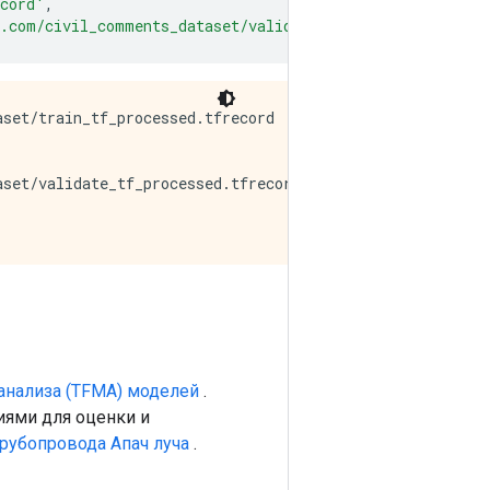
ecord'
,
.com/civil_comments_dataset/validate_tf_processed.tfrec
set/train_tf_processed.tfrecord

set/validate_tf_processed.tfrecord

анализа (TFMA) моделей
.
ями для оценки и
трубопровода Апач луча
.