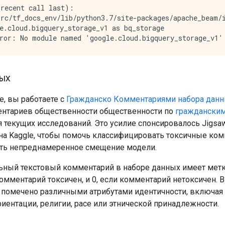
recent call last):

rc/tf_docs_env/lib/python3.7/site-packages/apache_beam/i
e.cloud.bigquery_storage_v1 as bq_storage

ых
е, вы работаете с
Гражданско Комментариями набора дан
нтариев общественности общественности по
граждански
я текущих исследований. Это усилие спонсировалось Jigsa
на Kaggle, чтобы помочь классифицировать токсичные ком
ть непреднамеренное смещение модели.
ный текстовый комментарий в наборе данных имеет метку
комментарий токсичен, и 0, если комментарий нетоксичен.
помечено различными атрибутами идентичности, включая к
иентации, религии, расе или этнической принадлежности.