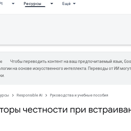
PI
Ресурсы
Ещё
Чтобы переводить контент на ваш предпочитаемый язык, Goo
ологии на основе искусственного интеллекта. Переводы от ИИ могу
ки.
сурсы
Responsible AI
Руководства и учебные пособия
торы честности при встраиван