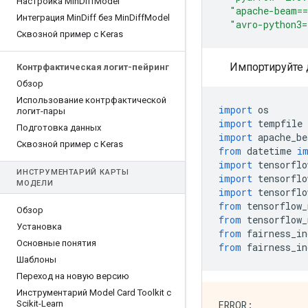
Настройка Min
Diff
Model
"apache-beam==
Интеграция Min
Diff без Min
Diff
Model
"avro-python3=
Сквозной пример с Keras
Импортируйте 
Контрфактическая логит-пейринг
Обзор
Использование контрфактической
import
 os
логит-пары
import
 tempfile
Подготовка данных
import
 apache_be
Сквозной пример с Keras
from
 datetime 
i
import
 tensorflo
ИНСТРУМЕНТАРИЙ КАРТЫ
import
 tensorflo
МОДЕЛИ
import
 tensorflo
from
 tensorflow_
Обзор
from
 tensorflow_
Установка
from
 fairness_in
Основные понятия
from
 fairness_in
Шаблоны
Переход на новую версию
Инструментарий Model Card Toolkit с
Scikit-Learn
ERROR: 
