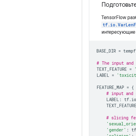
Подготовьт
TensorFlow ра
tf.io.VarLen
интересующие 
BASE_DIR 
=
 tempf
# The input and 
TEXT_FEATURE 
=
LABEL 
=
'toxici
FEATURE_MAP 
=
{
# input and 
    LABEL
:
 tf
.
i
    TEXT_FEATUR
# slicing fe
'sexual_orie
'gender'
:
 t
'religion'
: