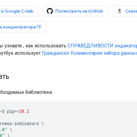
 в Google Colab
Посмотреть на GitHub
Скача
ь концентратора TF
ы узнаете , как использовать
СПРАВЕДЛИВОСТИ индикато
ноутбук использует
Гражданско Комментарии набора данны
ать
обходимые библиотеки.
-
U pip
==
20.2
rness
-
indicators 
\
.0"
\
0"
\