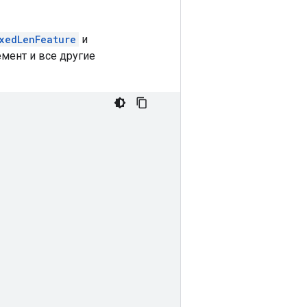
ixedLenFeature
и
емент и все другие