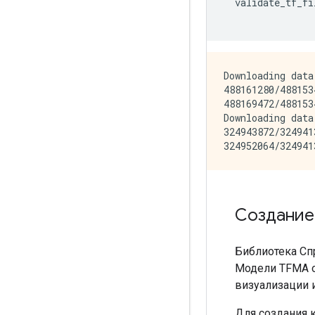
  validate_tf_fi
Downloading data
488161280/488153
488169472/488153
Downloading data
324943872/324941
Создание
Библиотека Сп
Модели TFMA о
визуализации 
Для создания 