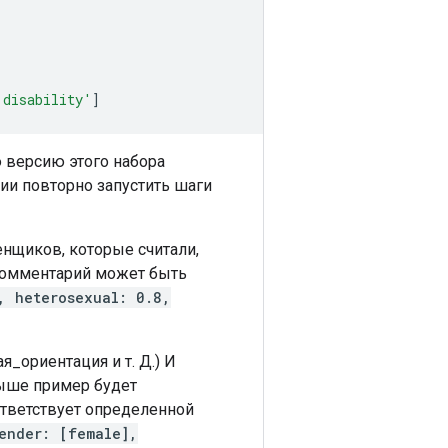
'disability'
]
 версию этого набора
ии повторно запустить шаги
нщиков, которые считали,
 комментарий может быть
, heterosexual: 0.8,
я_ориентация и т. Д.) И
выше пример будет
ответствует определенной
ender: [female],