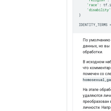
'race'
:
 tf
.
'disability'
}
IDENTITY_TERMS 
По умолчанию 
данных, но вы
обработки.
В исходном на
что комментар
помечен со с
homosexual_ga
На этапе обраб
удаляются лич
преобразован 
личности. Нап