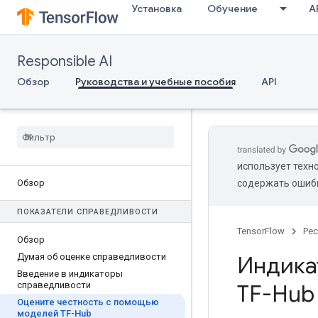
Установка
Обучение
A
Responsible AI
Обзор
Руководства и учебные пособия
API
использует техн
Обзор
содержать ошиб
ПОКАЗАТЕЛИ СПРАВЕДЛИВОСТИ
TensorFlow
Ре
Обзор
Думая об оценке справедливости
Индика
Введение в индикаторы
справедливости
TF-Hub
Оцените честность с помощью
моделей TF-Hub