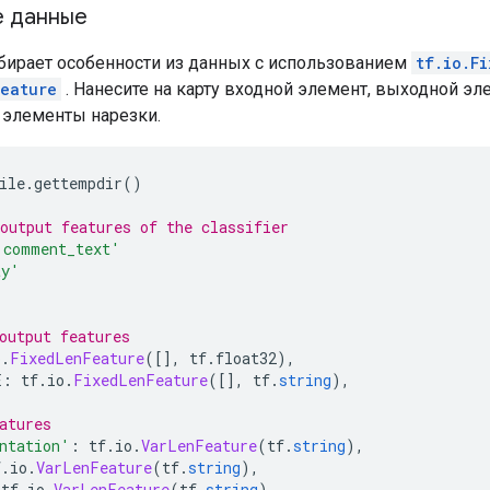
е данные
збирает особенности из данных с использованием
tf.io.F
Feature
. Нанесите на карту входной элемент, выходной эл
элементы нарезки.
ile
.
gettempdir
()
output features of the classifier
'comment_text'
ty'
output features
o
.
FixedLenFeature
([],
 tf
.
float32
),
E
:
 tf
.
io
.
FixedLenFeature
([],
 tf
.
string
),
atures
ntation'
:
 tf
.
io
.
VarLenFeature
(
tf
.
string
),
f
.
io
.
VarLenFeature
(
tf
.
string
),
 tf
.
io
.
VarLenFeature
(
tf
.
string
),