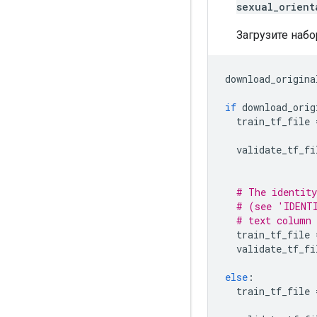
sexual_orient
Загрузите набо
download_origina
if
 download_orig
  train_tf_file 
  validate_tf_fi
# The identity
# (see 'IDENT
# text column 
  train_tf_file 
  validate_tf_fi
else
:
  train_tf_file 