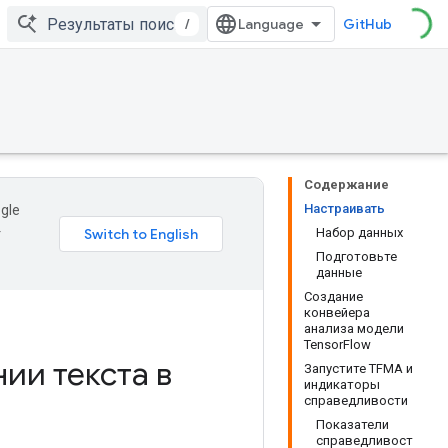
/
GitHub
Содержание
Настраивать
gle
Набор данных
т
Подготовьте
данные
Создание
конвейера
анализа модели
TensorFlow
ии текста в
Запустите TFMA и
индикаторы
справедливости
Показатели
справедливост