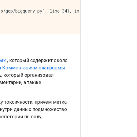
o/gcp/bigquery.py", line 341, in <module>

ных
, который содержит около
м Комментариям платформы
w, который организовал
ментарии, а также
 токсичности, причем метка
 Внутри данных подмножество
атегории по полу,