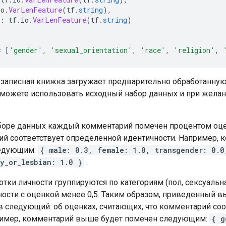
io
.
VarLenFeature
(
tf
.
string
),
:
 tf
.
io
.
VarLenFeature
(
tf
.
string
)
=
[
'gender'
,
'sexual_orientation'
,
'race'
,
'religion'
,
записная книжка загружает предварительно обработанную
 можете использовать исходный набор данных и при желан
боре данных каждый комментарий помечен процентом оце
ий соответствует определенной идентичности. Например,
ледующим:
{ male: 0.3, female: 1.0, transgender: 0.0
y_or_lesbian: 1.0 }
.
отки личности группируются по категориям (пол, сексуальна
ности с оценкой менее 0,5. Таким образом, приведенный 
в следующий: об оценках, считающих, что комментарий со
ример, комментарий выше будет помечен следующим:
{ g