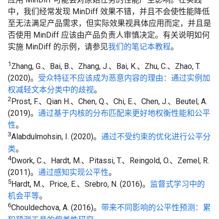
中，我们经常发现 MinDiff 效果不错，并且不会使性能降低
至无法满足产品需求，但实际效果视具体应用而定，并且是
否使用 MinDiff 应该由产品负责人审慎决定。有关说明如何
实施 MinDiff 的示例，请参见
我们的笔记本教程
。
1
Zhang, G.、Bai, B.、Zhang, J.、Bai, K.、Zhu, C.、Zhao, T.
(2020)。
受众特征不应该成为恶意内容的理由：通过实例加
权减轻文本分类中的歧视
。
2
Prost, F.、Qian H.、Chen, Q.、Chi, E.、Chen, J.、Beutel, A.
(2019)。
通过基于内核的分布匹配来更好地权衡性能和公平
性
。
3
Alabdulmohsin, I. (2020)。
通过不受约束的优化进行公平分
类
。
4
Dwork, C.、Hardt, M.、Pitassi, T.、Reingold, O.、Zemel, R.
(2011)。
通过感知实现公平性
。
5
Hardt, M.、Price, E.、Srebro, N. (2016)。
监督式学习中的
机会平等
。
6
Chouldechova, A. (2016)。
带来不同影响的公平性预测：累