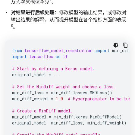
方式改变模型本身
。
对结果进行后续处理
：修改模型的输出结果，或修改对
输出结果的解释，从而提升模型在各个指标方面的表现
3
。
from
tensorflow_model_remediation
import
min_diff
import
tensorflow
as
tf
# Start by defining a Keras model.
original_model
=
...
# Set the MinDiff weight and choose a loss.
min_diff_loss
=
min_diff
.
losses
.
MMDLoss
()
min_diff_weight
=
1.0
# Hyperparamater to be tune
# Create a MinDiff model.
min_diff_model
=
min_diff
.
keras
.
MinDiffModel
(
original_model
,
min_diff_loss
,
min_diff_weight
)
# Compile the MinDiff model normally.