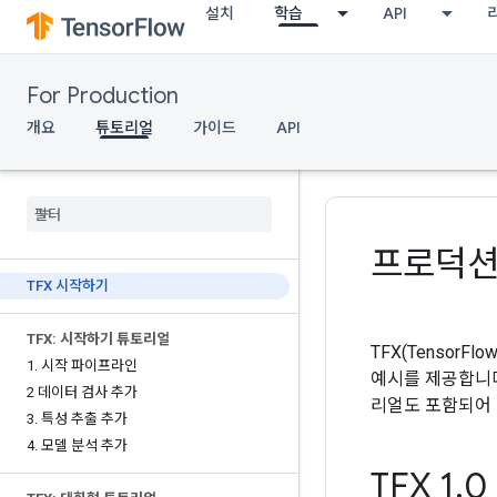
설치
학습
API
For Production
개요
튜토리얼
가이드
API
프로덕션의
TFX 시작하기
TFX: 시작하기 튜토리얼
TFX(Tensor
1
.
시작 파이프라인
예시를 제공합니다
2 데이터 검사 추가
리얼도 포함되어 
3
.
특성 추출 추가
4
.
모델 분석 추가
TFX 1
.
0