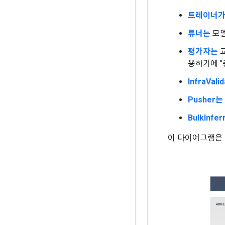
트레이너
튜너는
모델
평가자는
교
용하기에 "
InfraVali
Pusher는
BulkInfe
이 다이어그램은 