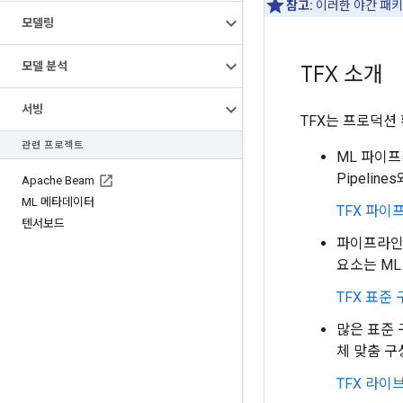
참고:
이러한 야간 패키
모델링
모델 분석
TFX 소개
서빙
TFX는 프로덕션
관련 프로젝트
ML 파이프라
Pipeli
Apache Beam
ML 메타데이터
TFX 파
텐서보드
파이프라인의
요소는 ML
TFX 표준
많은 표준 
체 맞춤 구
TFX 라