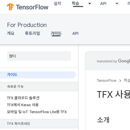
설치
학습
API
For Production
개요
튜토리얼
가이드
API
가이드
TensorFlow
학
새로운 기능
TFX 사
TFX 클라우드 솔루션
TFX에서 Keras 사용
모바일 및 Io
T: Tensor
Flow Lite용 TFX
소개
TFX 파이프라인