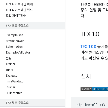
TFX는 Tenso
TFX 파이프라인 이해
정의, 실행 및 
TFX 파이프라인 빌드
다.
로컬 파이프라인
TFX 표준 구성요소
TFX 1
.
0
Example
Gen
Statistics
Gen
TFX 1.0.0
출시를 
Schema
Gen
버전 릴리스입니다
Example
Validator
라고 확신할 수 
변환
Trainer
Tuner
설치
Evaluator
Infra
Validator
Pusher
Bulk
Inferrer
TFX 맞춤 구성요소
pip
install