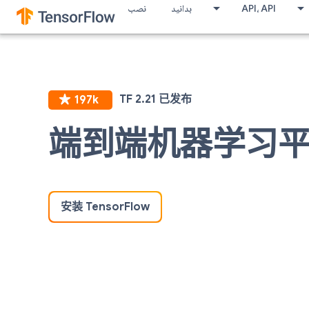
نصب
بدانید
API، API
端到端机器学习
安装 TensorFlow