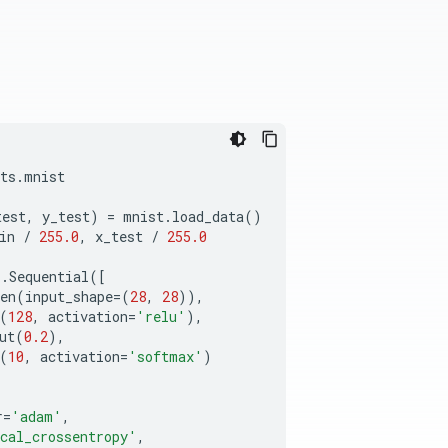
ts
.
mnist
test
,
y_test
)
=
mnist
.
load_data
()
in
/
255.0
,
x_test
/
255.0
s
.
Sequential
([
en
(
input_shape
=
(
28
,
28
)),
(
128
,
activation
=
'relu'
),
ut
(
0.2
),
(
10
,
activation
=
'softmax'
)
r
=
'adam'
,
cal_crossentropy'
,