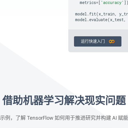
metrics
=
[
'accuracy'
]
model
.
fit
(
x_train
,
y_t
model
.
evaluate
(
x_test
,
运行快速入门
借助机器学习解决现实问题
例，了解 TensorFlow 如何用于推进研究并构建 AI 