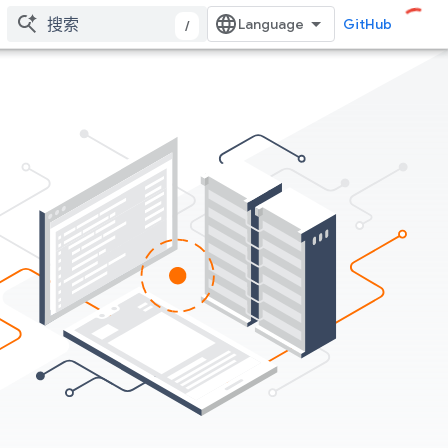
GitHub
/