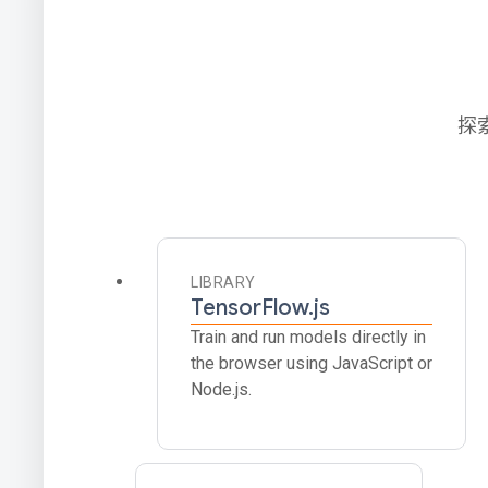
探
LIBRARY
TensorFlow.js
Train and run models directly in
the browser using JavaScript or
Node.js.