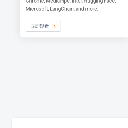
Chrome, MediaPipe, Intel, Hugging Face,
Microsoft, LangChain, and more.
立即观看