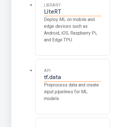
LIBRARY
LiteRT
Deploy ML on mobile and
edge devices such as
Android, iOS, Raspberry Pi,
and Edge TPU.
API
tf.data
Preprocess data and create
input pipelines for ML
models.