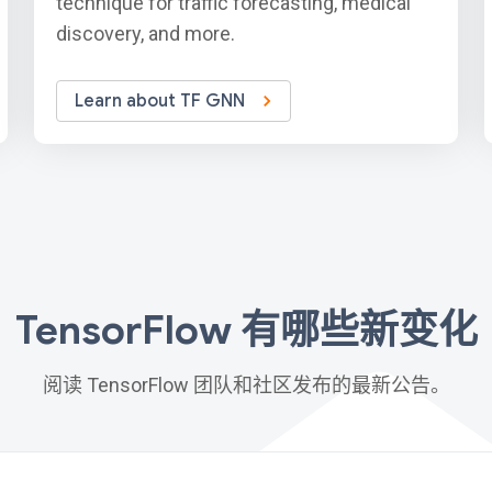
technique for traffic forecasting, medical
discovery, and more.
Learn about TF GNN
TensorFlow 有哪些新变化
阅读 TensorFlow 团队和社区发布的最新公告。