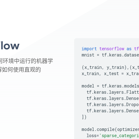
low
import
tensorflow
as
tf
mnist
=
tf
.
keras
.
datase
在任何环境中运行的机器学
(
x_train
,
y_train
),(
x_
解如何使用直观的
x_train
,
x_test
=
x_tra
model
=
tf
.
keras
.
model
tf
.
keras
.
layers
.
Flatt
tf
.
keras
.
layers
.
Dense
tf
.
keras
.
layers
.
Dropo
tf
.
keras
.
layers
.
Dense
])
model
.
compile
(
optimize
loss
=
'sparse_categori