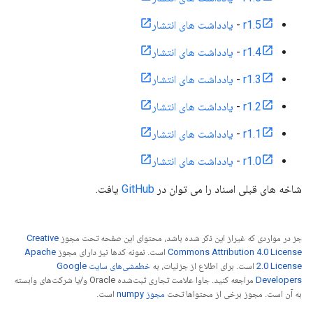
r1.5
-
یادداشت های انتشار
r1.4
-
یادداشت های انتشار
r1.3
-
یادداشت های انتشار
r1.2
-
یادداشت های انتشار
r1.1
-
یادداشت های انتشار
r1.0
-
یادداشت های انتشار
شاخه های قبلی اسناد را می توان در
GitHub
یافت.
جز در مواردی که غیراز این ذکر شده باشد، محتوای این صفحه تحت مجوز
Creative
Commons Attribution 4.0 License
است. نمونه کدها نیز دارای مجوز
Apache
2.0 License
است. برای اطلاع از جزئیات، به
خطمشی‌های سایت Google
Developers‏
مراجعه کنید. جاوا علامت تجاری ثبت‌شده Oracle و/یا شرکت‌های وابسته
به آن است. مجوز برخی از محتواها تحت
مجوز numpy‏
است.