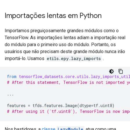
Importações lentas em Python
Importamos preguiçosamente grandes módulos como o
TensorFlow. As importações lentas adiam a importação real
do módulo para o primeiro uso do módulo. Portanto, os
usuários que não precisam deste grande módulo nunca irão
importá-lo. Usamos
etils.epy.lazy_imports
.
from
tensorflow_datasets.core.utils.lazy_imports_uti
# After this statement, TensorFlow is not imported y
...
features
=
tfds
.
features
.
Image
(
dtype
=
tf
.
uint8
)
# After using it (`tf.uint8`), TensorFlow is now imp
Nos bastidores, a
classe
LazyModule
atua como uma