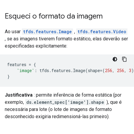
Esqueci o formato da imagem
Ao usar
tfds.features.Image
,
tfds.features.Video
, se as imagens tiverem formato estático, elas deverão ser
especificadas explicitamente:
features
=
{
'image'
:
tfds
.
features
.
Image
(
shape
=
(
256
,
256
,
3
)
}
Justificativa
: permite inferência de forma estática (por
exemplo,
ds.element_spec['image'].shape
), que é
necessária para lote (o lote de imagens de formato
desconhecido exigiria redimensioná-las primeiro).