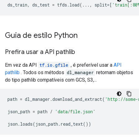
ds_train
,
ds_test
=
tfds
.
load
(
...
,
split
=
[
'train[:80
Guia de estilo Python
Prefira usar a API pathlib
Em vez da API
tf.io.gfile
, é preferível usar a
API
pathlib
. Todos os métodos
dl_manager
retornam objetos
do tipo pathlib compatíveis com GCS, S3,...
path
=
dl_manager
.
download_and_extract
(
'http://some-
json_path
=
path
/
'data/file.json'
json
.
loads
(
json_path
.
read_text
())