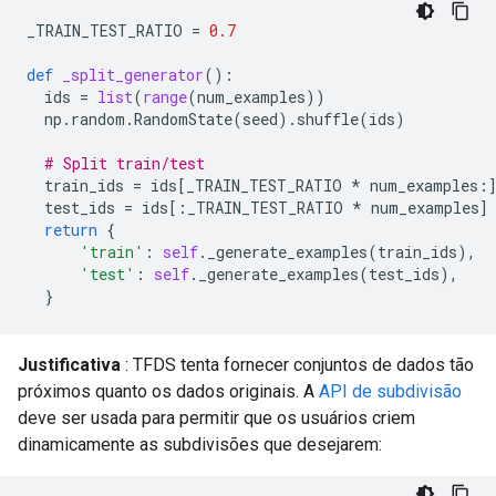
_TRAIN_TEST_RATIO
=
0.7
def
_split_generator
():
ids
=
list
(
range
(
num_examples
))
np
.
random
.
RandomState
(
seed
)
.
shuffle
(
ids
)
# Split train/test
train_ids
=
ids
[
_TRAIN_TEST_RATIO
*
num_examples
:
test_ids
=
ids
[:
_TRAIN_TEST_RATIO
*
num_examples
]
return
{
'train'
:
self
.
_generate_examples
(
train_ids
),
'test'
:
self
.
_generate_examples
(
test_ids
),
}
Justificativa
: TFDS tenta fornecer conjuntos de dados tão
próximos quanto os dados originais. A
API de subdivisão
deve ser usada para permitir que os usuários criem
dinamicamente as subdivisões que desejarem: