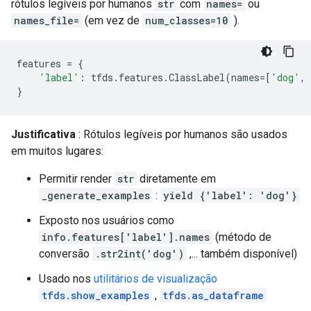
rótulos legíveis por humanos
str
com
names=
ou
names_file=
(em vez de
num_classes=10
).
features
=
{
'label'
:
tfds
.
features
.
ClassLabel
(
names
=
[
'dog'
,
}
Justificativa
: Rótulos legíveis por humanos são usados ​​
em muitos lugares:
Permitir render
str
diretamente em
_generate_examples
:
yield {'label': 'dog'}
Exposto nos usuários como
info.features['label'].names
(método de
conversão
.str2int('dog')
,... também disponível)
Usado nos
utilitários de visualização
tfds.show_examples
,
tfds.as_dataframe