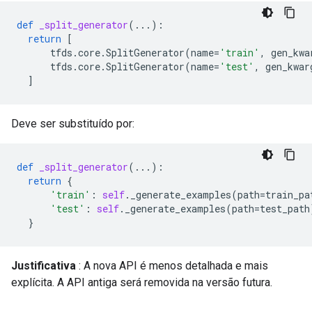
def
_split_generator
(
...
):
return
[
tfds
.
core
.
SplitGenerator
(
name
=
'train'
,
gen_kwa
tfds
.
core
.
SplitGenerator
(
name
=
'test'
,
gen_kwar
]
Deve ser substituído por:
def
_split_generator
(
...
):
return
{
'train'
:
self
.
_generate_examples
(
path
=
train_pa
'test'
:
self
.
_generate_examples
(
path
=
test_path
}
Justificativa
: A nova API é menos detalhada e mais
explícita. A API antiga será removida na versão futura.