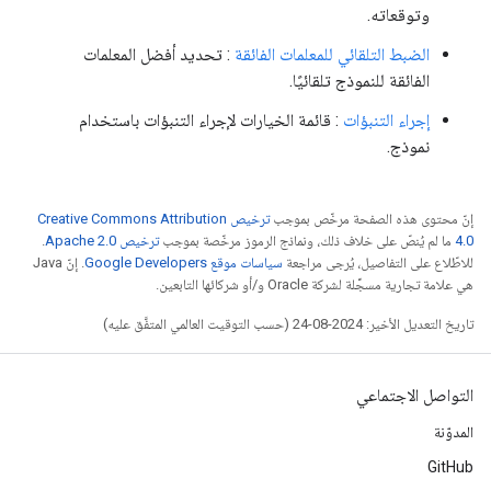
وتوقعاته.
الضبط التلقائي للمعلمات الفائقة
: تحديد أفضل المعلمات
الفائقة للنموذج تلقائيًا.
إجراء التنبؤات
: قائمة الخيارات لإجراء التنبؤات باستخدام
نموذج.
إنّ محتوى هذه الصفحة مرخّص بموجب
ترخيص Creative Commons Attribution
4.0‏
ما لم يُنصّ على خلاف ذلك، ونماذج الرموز مرخّصة بموجب
ترخيص Apache 2.0‏
.
للاطّلاع على التفاصيل، يُرجى مراجعة
سياسات موقع Google Developers‏
. إنّ Java
هي علامة تجارية مسجَّلة لشركة Oracle و/أو شركائها التابعين.
تاريخ التعديل الأخير: 2024-08-24 (حسب التوقيت العالمي المتفَّق عليه)
التواصل الاجتماعي
المدوّنة
GitHub