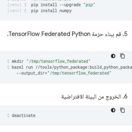
pip
install
--upgrade
"pip"
pip
install
numpy
5
.
قم ببناء حزمة Tensor
Flow Federated Python
.
mkdir
"/tmp/tensorflow_federated"
bazel
run
//tools/python_package:build_python_pack
--output_dir
=
"/tmp/tensorflow_federated"
6
.
الخروج من البيئة الافتراضية
deactivate