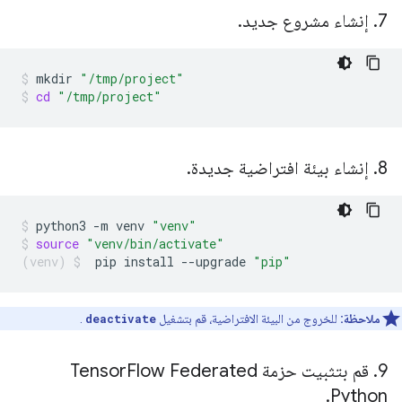
7
.
إنشاء مشروع جديد
.
mkdir
"/tmp/project"
cd
"/tmp/project"
8
.
إنشاء بيئة افتراضية جديدة
.
python3
-m
venv
"venv"
source
"venv/bin/activate"
pip
install
--upgrade
"pip"
ملاحظة:
للخروج من البيئة الافتراضية، قم بتشغيل
deactivate
.
9
.
قم بتثبيت حزمة Tensor
Flow Federated
.
Python