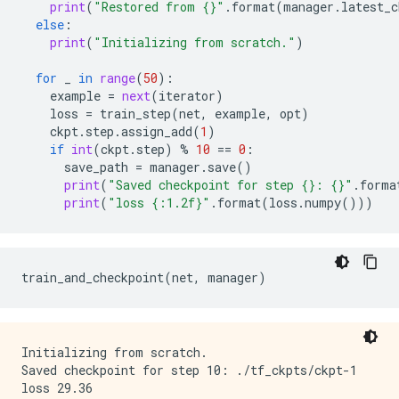
print
(
"Restored from 
{}
"
.
format
(
manager
.
latest_c
else
:
print
(
"Initializing from scratch."
)
for
_
in
range
(
50
):
example
=
next
(
iterator
)
loss
=
train_step
(
net
,
example
,
opt
)
ckpt
.
step
.
assign_add
(
1
)
if
int
(
ckpt
.
step
)
%
10
==
0
:
save_path
=
manager
.
save
()
print
(
"Saved checkpoint for step 
{}
: 
{}
"
.
forma
print
(
"loss 
{:1.2f}
"
.
format
(
loss
.
numpy
()))
train_and_checkpoint
(
net
,
manager
)
Initializing from scratch.

Saved checkpoint for step 10: ./tf_ckpts/ckpt-1

loss 29.36
