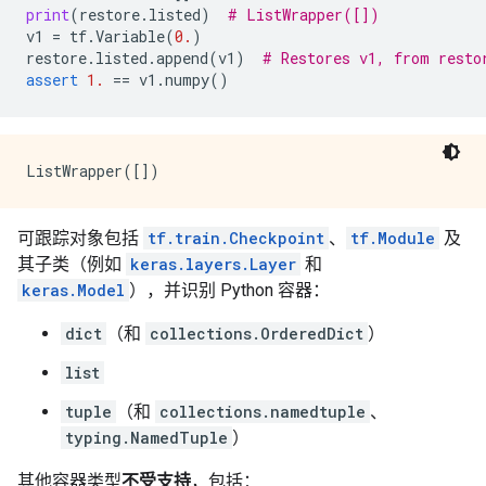
print
(
restore
.
listed
)
# ListWrapper([])
v1
=
tf
.
Variable
(
0.
)
restore
.
listed
.
append
(
v1
)
# Restores v1, from resto
assert
1.
==
v1
.
numpy
()
可跟踪对象包括
tf.train.Checkpoint
、
tf.Module
及
其子类（例如
keras.layers.Layer
和
keras.Model
），并识别 Python 容器：
dict
（和
collections.OrderedDict
）
list
tuple
（和
collections.namedtuple
、
typing.NamedTuple
）
其他容器类型
不受支持
，包括：