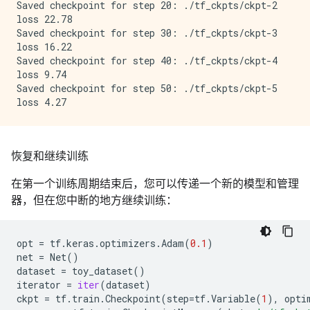
Saved checkpoint for step 20: ./tf_ckpts/ckpt-2

loss 22.78

Saved checkpoint for step 30: ./tf_ckpts/ckpt-3

loss 16.22

Saved checkpoint for step 40: ./tf_ckpts/ckpt-4

loss 9.74

Saved checkpoint for step 50: ./tf_ckpts/ckpt-5

恢复和继续训练
在第一个训练周期结束后，您可以传递一个新的模型和管理
器，但在您中断的地方继续训练：
opt
=
tf
.
keras
.
optimizers
.
Adam
(
0.1
)
net
=
Net
()
dataset
=
toy_dataset
()
iterator
=
iter
(
dataset
)
ckpt
=
tf
.
train
.
Checkpoint
(
step
=
tf
.
Variable
(
1
),
opti