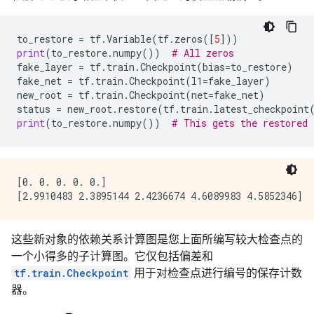
to_restore
=
tf
.
Variable
(
tf
.
zeros
([
5
]))
print
(
to_restore
.
numpy
())
# All zeros
fake_layer
=
tf
.
train
.
Checkpoint
(
bias
=
to_restore
)
fake_net
=
tf
.
train
.
Checkpoint
(
l1
=
fake_layer
)
new_root
=
tf
.
train
.
Checkpoint
(
net
=
fake_net
)
status
=
new_root
.
restore
(
tf
.
train
.
latest_checkpoint
print
(
to_restore
.
numpy
())
# This gets the restored 
[0. 0. 0. 0. 0.]

这些新对象的依赖关系计算图是您上面所编写较大检查点的
一个小得多的子计算图。它仅包括偏差和
tf.train.Checkpoint
用于对检查点进行编号的保存计数
器。