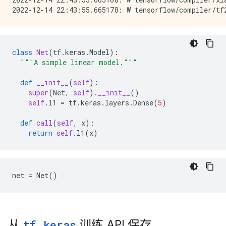
class
Net
(
tf
.
keras
.
Model
):
"""A simple linear model."""
def
__init__
(
self
):
super
(
Net
,
self
)
.
__init__
()
self
.
l1
=
tf
.
keras
.
layers
.
Dense
(
5
)
def
call
(
self
,
x
):
return
self
.
l1
(
x
)
net
=
Net
()
从
tf
.
keras
训练 API 保存