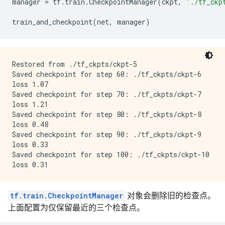
manager
=
tf
.
train
.
CheckpointManager
(
ckpt
,
'./tf_ckp
train_and_checkpoint
(
net
,
manager
)
Restored from ./tf_ckpts/ckpt-5

Saved checkpoint for step 60: ./tf_ckpts/ckpt-6

loss 1.07

Saved checkpoint for step 70: ./tf_ckpts/ckpt-7

loss 1.21

Saved checkpoint for step 80: ./tf_ckpts/ckpt-8

loss 0.48

Saved checkpoint for step 90: ./tf_ckpts/ckpt-9

loss 0.33

Saved checkpoint for step 100: ./tf_ckpts/ckpt-10

tf.train.CheckpointManager
对象会删除旧的检查点。
上面配置为仅保留最近的三个检查点。