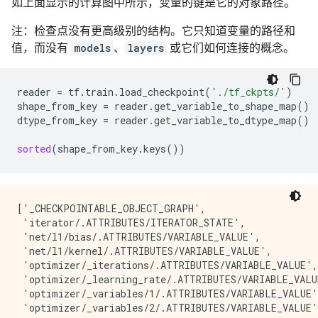
如上面显示的计算图中所示，变量的键是它的对象路径。
注：检查点没有更高级别的结构。它只知道变量的路径和
值，而没有
models
、
layers
或它们如何连接的概念。
reader
=
tf
.
train
.
load_checkpoint
(
'./tf_ckpts/'
)
shape_from_key
=
reader
.
get_variable_to_shape_map
()
dtype_from_key
=
reader
.
get_variable_to_dtype_map
()
sorted
(
shape_from_key
.
keys
())
['_CHECKPOINTABLE_OBJECT_GRAPH',

 'iterator/.ATTRIBUTES/ITERATOR_STATE',

 'net/l1/bias/.ATTRIBUTES/VARIABLE_VALUE',

 'net/l1/kernel/.ATTRIBUTES/VARIABLE_VALUE',

 'optimizer/_iterations/.ATTRIBUTES/VARIABLE_VALUE',

 'optimizer/_learning_rate/.ATTRIBUTES/VARIABLE_VALUE
 'optimizer/_variables/1/.ATTRIBUTES/VARIABLE_VALUE',
 'optimizer/_variables/2/.ATTRIBUTES/VARIABLE_VALUE',