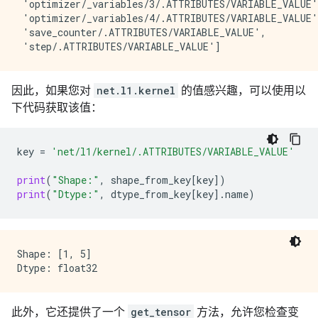
 'optimizer/_variables/3/.ATTRIBUTES/VARIABLE_VALUE',
 'optimizer/_variables/4/.ATTRIBUTES/VARIABLE_VALUE',
 'save_counter/.ATTRIBUTES/VARIABLE_VALUE',

因此，如果您对
net.l1.kernel
的值感兴趣，可以使用以
下代码获取该值：
key
=
'net/l1/kernel/.ATTRIBUTES/VARIABLE_VALUE'
print
(
"Shape:"
,
shape_from_key
[
key
])
print
(
"Dtype:"
,
dtype_from_key
[
key
]
.
name
)
Shape: [1, 5]

此外，它还提供了一个
get_tensor
方法，允许您检查变