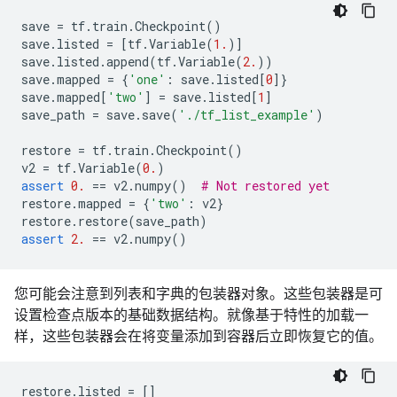
save
=
tf
.
train
.
Checkpoint
()
save
.
listed
=
[
tf
.
Variable
(
1.
)]
save
.
listed
.
append
(
tf
.
Variable
(
2.
))
save
.
mapped
=
{
'one'
:
save
.
listed
[
0
]}
save
.
mapped
[
'two'
]
=
save
.
listed
[
1
]
save_path
=
save
.
save
(
'./tf_list_example'
)
restore
=
tf
.
train
.
Checkpoint
()
v2
=
tf
.
Variable
(
0.
)
assert
0.
==
v2
.
numpy
()
# Not restored yet
restore
.
mapped
=
{
'two'
:
v2
}
restore
.
restore
(
save_path
)
assert
2.
==
v2
.
numpy
()
您可能会注意到列表和字典的包装器对象。这些包装器是可
设置检查点版本的基础数据结构。就像基于特性的加载一
样，这些包装器会在将变量添加到容器后立即恢复它的值。
restore
.
listed
=
[]