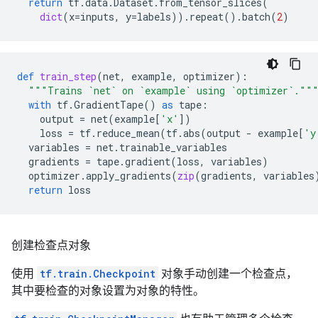
return
tf
.
data
.
Dataset
.
from_tensor_slices
(
dict
(
x
=
inputs
,
y
=
labels
))
.
repeat
()
.
batch
(
2
)
def
train_step
(
net
,
example
,
optimizer
):
"""Trains `net` on `example` using `optimizer`.""
with
tf
.
GradientTape
()
as
tape
:
output
=
net
(
example
[
'x'
])
loss
=
tf
.
reduce_mean
(
tf
.
abs
(
output
-
example
[
'y
variables
=
net
.
trainable_variables
gradients
=
tape
.
gradient
(
loss
,
variables
)
optimizer
.
apply_gradients
(
zip
(
gradients
,
variables
return
loss
创建检查点对象
使用
tf.train.Checkpoint
对象手动创建一个检查点，
其中要检查的对象设置为对象的特性。