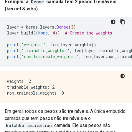
Exemplo: a
Dense
camada tem 2 pesos treináveis
(kernel & viés)
layer 
=
 keras
.
layers
.
Dense
(
3
)
layer
.
build
((
None
,
4
))
# Create the weights
print
(
"weights:"
,
 len
(
layer
.
weights
))
print
(
"trainable_weights:"
,
 len
(
layer
.
trainable_weig
print
(
"non_trainable_weights:"
,
 len
(
layer
.
non_traina
weights: 2

trainable_weights: 2

Em geral, todos os pesos são treináveis. A única embutido
camada que tem pesos não treináveis é o
BatchNormalization
camada. Ele usa pesos não