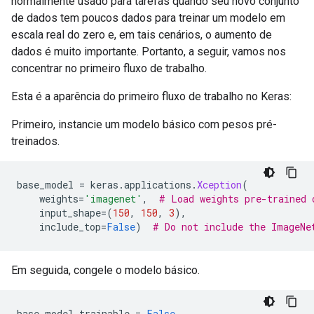
normalmente usado para tarefas quando seu novo conjunto
de dados tem poucos dados para treinar um modelo em
escala real do zero e, em tais cenários, o aumento de
dados é muito importante. Portanto, a seguir, vamos nos
concentrar no primeiro fluxo de trabalho.
Esta é a aparência do primeiro fluxo de trabalho no Keras:
Primeiro, instancie um modelo básico com pesos pré-
treinados.
base_model 
=
 keras
.
applications
.
Xception
(
    weights
=
'imagenet'
,
# Load weights pre-trained 
    input_shape
=(
150
,
150
,
3
),
    include_top
=
False
)
# Do not include the ImageNe
Em seguida, congele o modelo básico.
base_model
.
trainable 
=
False