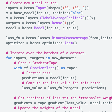
# Create new model on top.
inputs 
=
 keras
.
Input
(
shape
=(
150
,
150
,
3
))
x 
=
 base_model
(
inputs
,
 training
=
False
)
x 
=
 keras
.
layers
.
GlobalAveragePooling2D
()(
x
)
outputs 
=
 keras
.
layers
.
Dense
(
1
)(
x
)
model 
=
 keras
.
Model
(
inputs
,
 outputs
)
loss_fn 
=
 keras
.
losses
.
BinaryCrossentropy
(
from_logit
optimizer 
=
 keras
.
optimizers
.
Adam
()
# Iterate over the batches of a dataset.
for
 inputs
,
 targets 
in
 new_dataset
:
# Open a GradientTape.
with
 tf
.
GradientTape
()
as
 tape
:
# Forward pass.
        predictions 
=
 model
(
inputs
)
# Compute the loss value for this batch.
        loss_value 
=
 loss_fn
(
targets
,
 predictions
)
# Get gradients of loss wrt the *trainable* weig
    gradients 
=
 tape
.
gradient
(
loss_value
,
 model
.
trai
# Update the weights of the model.