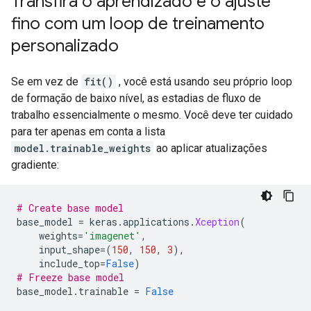
Transfira o aprendizado e o ajuste
fino com um loop de treinamento
personalizado
Se em vez de
fit()
, você está usando seu próprio loop
de formação de baixo nível, as estadias de fluxo de
trabalho essencialmente o mesmo. Você deve ter cuidado
para ter apenas em conta a lista
model.trainable_weights
ao aplicar atualizações
gradiente:
# Create base model
base_model 
=
 keras
.
applications
.
Xception
(
    weights
=
'imagenet'
,
    input_shape
=(
150
,
150
,
3
),
    include_top
=
False
)
# Freeze base model
base_model
.
trainable 
=
False