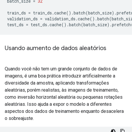
batch_size 
=
32
train_ds 
=
 train_ds
.
cache
().
batch
(
batch_size
).
prefet
validation_ds 
=
 validation_ds
.
cache
().
batch
(
batch_si
test_ds 
=
 test_ds
.
cache
().
batch
(
batch_size
).
prefetch
Usando aumento de dados aleatórios
Quando você não tem um grande conjunto de dados de
imagens, é uma boa prática introduzir artificialmente a
diversidade da amostra, aplicando transformações
aleatórias, porém realistas, às imagens de treinamento,
como inversão horizontal aleatória ou pequenas rotações
aleatórias. Isso ajuda a expor o modelo a diferentes
aspectos dos dados de treinamento enquanto desacelera
o sobreajuste.