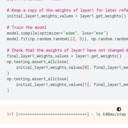
# Keep a copy of the weights of layer1 for later ref
initial_layer1_weights_values 
=
 layer1
.
get_weights
()
# Train the model
model
.
compile
(
optimizer
=
"adam"
,
 loss
=
"mse"
)
model
.
fit
(
np
.
random
.
random
((
2
,
3
)),
 np
.
random
.
rando
# Check that the weights of layer1 have not changed 
final_layer1_weights_values 
=
 layer1
.
get_weights
()
np
.
testing
.
assert_allclose
(
    initial_layer1_weights_values
[
0
],
 final_layer1_we
)
np
.
testing
.
assert_allclose
(
    initial_layer1_weights_values
[
1
],
 final_layer1_we
)