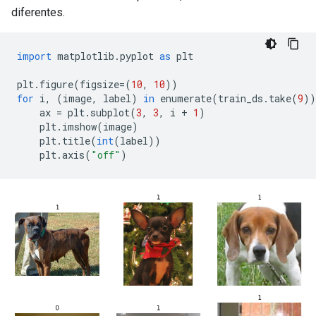
diferentes.
import
 matplotlib
.
pyplot 
as
 plt
plt
.
figure
(
figsize
=(
10
,
10
))
for
 i
,
(
image
,
 label
)
in
 enumerate
(
train_ds
.
take
(
9
))
    ax 
=
 plt
.
subplot
(
3
,
3
,
 i 
+
1
)
    plt
.
imshow
(
image
)
    plt
.
title
(
int
(
label
))
    plt
.
axis
(
"off"
)