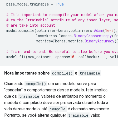
base_model
.
trainable 
=
True
# It's important to recompile your model after you m
# to the `trainable` attribute of any inner layer, s
# are take into account
model
.
compile
(
optimizer
=
keras
.
optimizers
.
Adam
(
1e-5
),
              loss
=
keras
.
losses
.
BinaryCrossentropy
(
f
              metrics
=[
keras
.
metrics
.
BinaryAccuracy
(
# Train end-to-end. Be careful to stop before you ov
model
.
fit
(
new_dataset
,
 epochs
=
10
,
 callbacks
=...,
 val
Nota importante sobre
compile()
e
trainable
Chamando
compile()
em um modelo serve para
"congelar" o comportamento desse modelo. Isto implica
que os
trainable
valores de atributos no momento o
modelo é compilado deve ser preservada durante toda a
vida desse modelo, até
compile
é chamado novamente.
Portanto, se você alterar qualquer
trainable
valor,