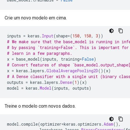
Crie um novo modelo em cima.
inputs 
=
 keras
.
Input
(
shape
=(
150
,
150
,
3
))
# We make sure that the base_model is running in inf
# by passing `training=False`. This is important for
# learn in a few paragraphs.
x 
=
 base_model
(
inputs
,
 training
=
False
)
# Convert features of shape `base_model.output_shape
x 
=
 keras
.
layers
.
GlobalAveragePooling2D
()(
x
)
# A Dense classifier with a single unit (binary clas
outputs 
=
 keras
.
layers
.
Dense
(
1
)(
x
)
model 
=
 keras
.
Model
(
inputs
,
 outputs
)
Treine o modelo com novos dados.
model
.
compile
(
optimizer
=
keras
.
optimizers
.
Adam
(),
              loss
=
keras
.
losses
.
BinaryCrossentropy
(
f