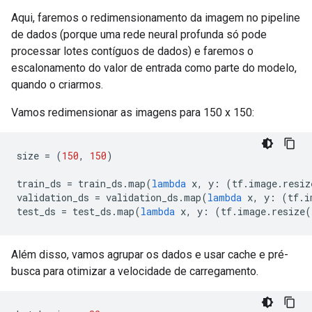
Aqui, faremos o redimensionamento da imagem no pipeline
de dados (porque uma rede neural profunda só pode
processar lotes contíguos de dados) e faremos o
escalonamento do valor de entrada como parte do modelo,
quando o criarmos.
Vamos redimensionar as imagens para 150 x 150:
size 
=
(
150
,
150
)
train_ds 
=
 train_ds
.
map
(
lambda
 x
,
 y
:
(
tf
.
image
.
resiz
validation_ds 
=
 validation_ds
.
map
(
lambda
 x
,
 y
:
(
tf
.
i
test_ds 
=
 test_ds
.
map
(
lambda
 x
,
 y
:
(
tf
.
image
.
resize
(
Além disso, vamos agrupar os dados e usar cache e pré-
busca para otimizar a velocidade de carregamento.