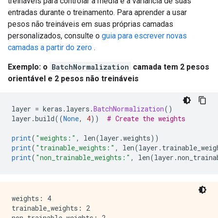
treináveis ​​para controlar a média e a variância de suas
entradas durante o treinamento. Para aprender a usar
pesos não treináveis em suas próprias camadas
personalizados, consulte o
guia para escrever novas
camadas a partir do zero
.
Exemplo: o
BatchNormalization
camada tem 2 pesos
orientável e 2 pesos não treináveis
layer 
=
 keras
.
layers
.
BatchNormalization
()
layer
.
build
((
None
,
4
))
# Create the weights
print
(
"weights:"
,
 len
(
layer
.
weights
))
print
(
"trainable_weights:"
,
 len
(
layer
.
trainable_weig
print
(
"non_trainable_weights:"
,
 len
(
layer
.
non_traina
weights: 4

trainable_weights: 2
