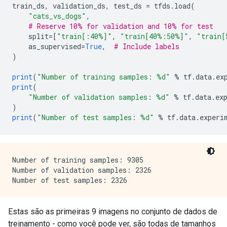
train_ds
,
 validation_ds
,
 test_ds 
=
 tfds
.
load
(
"cats_vs_dogs"
,
# Reserve 10% for validation and 10% for test
    split
=[
"train[:40%]"
,
"train[40%:50%]"
,
"train[
    as_supervised
=
True
,
# Include labels
)
print
(
"Number of training samples: %d"
%
 tf
.
data
.
ex
print
(
"Number of validation samples: %d"
%
 tf
.
data
.
ex
)
print
(
"Number of test samples: %d"
%
 tf
.
data
.
experi
Number of training samples: 9305

Number of validation samples: 2326

Estas são as primeiras 9 imagens no conjunto de dados de
treinamento - como você pode ver, são todas de tamanhos