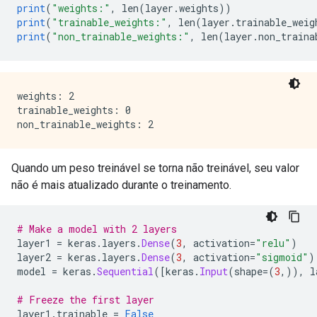
print
(
"weights:"
,
 len
(
layer
.
weights
))
print
(
"trainable_weights:"
,
 len
(
layer
.
trainable_weig
print
(
"non_trainable_weights:"
,
 len
(
layer
.
non_traina
weights: 2

trainable_weights: 0

Quando um peso treinável se torna não treinável, seu valor
não é mais atualizado durante o treinamento.
# Make a model with 2 layers
layer1 
=
 keras
.
layers
.
Dense
(
3
,
 activation
=
"relu"
)
layer2 
=
 keras
.
layers
.
Dense
(
3
,
 activation
=
"sigmoid"
)
model 
=
 keras
.
Sequential
([
keras
.
Input
(
shape
=(
3
,)),
 l
# Freeze the first layer
layer1
.
trainable 
=
False