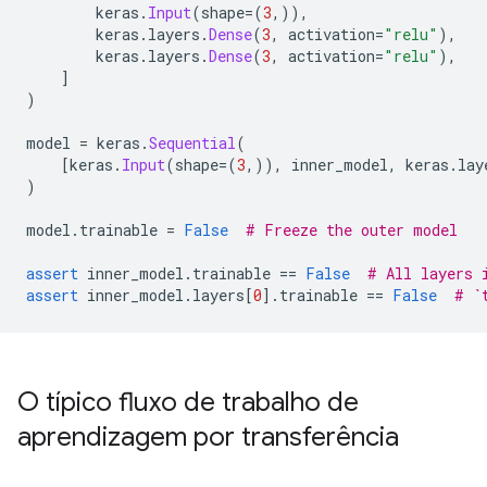
        keras
.
Input
(
shape
=(
3
,)),
        keras
.
layers
.
Dense
(
3
,
 activation
=
"relu"
),
        keras
.
layers
.
Dense
(
3
,
 activation
=
"relu"
),
]
)
model 
=
 keras
.
Sequential
(
[
keras
.
Input
(
shape
=(
3
,)),
 inner_model
,
 keras
.
lay
)
model
.
trainable 
=
False
# Freeze the outer model
assert
 inner_model
.
trainable 
==
False
# All layers 
assert
 inner_model
.
layers
[
0
].
trainable 
==
False
# `
O típico fluxo de trabalho de
aprendizagem por transferência