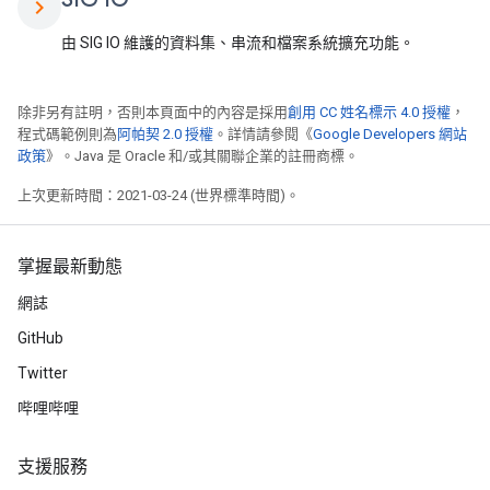
chevron_right
由 SIG IO 維護的資料集、串流和檔案系統擴充功能。
除非另有註明，否則本頁面中的內容是採用
創用 CC 姓名標示 4.0 授權
，
程式碼範例則為
阿帕契 2.0 授權
。詳情請參閱《
Google Developers 網站
政策
》。Java 是 Oracle 和/或其關聯企業的註冊商標。
上次更新時間：2021-03-24 (世界標準時間)。
掌握最新動態
網誌
GitHub
Twitter
哔哩哔哩
支援服務