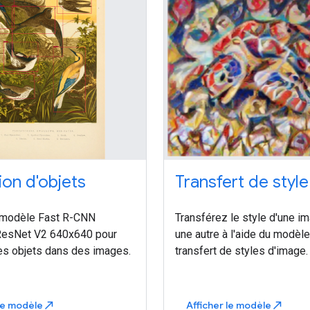
ion d'objets
Transfert de style
e modèle Fast R-CNN
Transférez le style d'une i
ResNet V2 640x640 pour
une autre à l'aide du modèl
es objets dans des images.
transfert de styles d'image.
 le modèle
Afficher le modèle
north_east
north_east