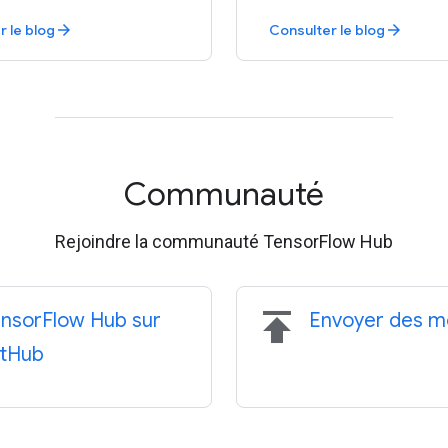
r le blog
Consulter le blog
arrow_forward
arrow_forward
Communauté
Rejoindre la communauté TensorFlow Hub
publish
nsorFlow Hub sur
Envoyer des m
itHub