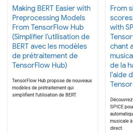
Making BERT Easier with
From s
Preprocessing Models
scores:
From TensorFlow Hub
with S
(Simplifier l'utilisation de
Tensor
BERT avec les modèles
chant a
de prétraitement de
musical
TensorFlow Hub)
de la h
l'aide 
TensorFlow Hub propose de nouveaux
Tensor
modèles de prétraitement qui
simplifient l'utilisation de BERT.
Découvrez 
SPICE pour
automatiqu
musicale à 
direct.