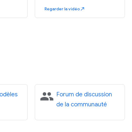
Regarder la vidéo
north_east
people
odèles
Forum de discussion
de la communauté