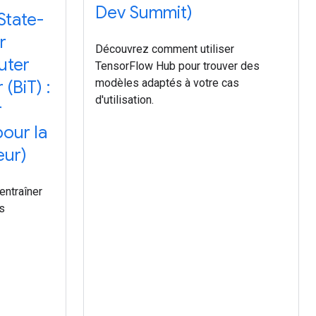
Dev Summit)
 State-
r
Découvrez comment utiliser
uter
TensorFlow Hub pour trouver des
modèles adaptés à votre cas
 (BiT) :
d'utilisation.
r
pour la
eur)
entraîner
s