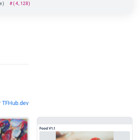
e
)
#(4,128)
r
TFHub.dev