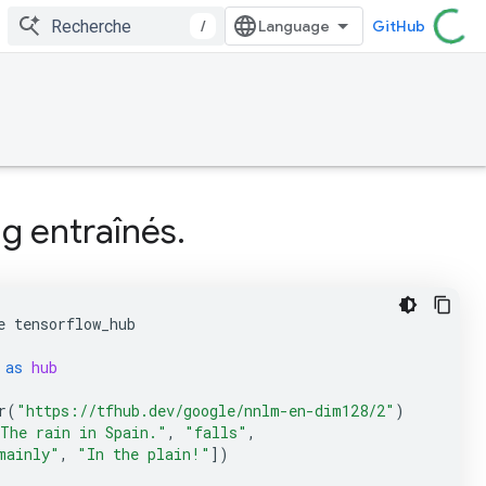
/
GitHub
g entraînés.
e
tensorflow_hub
as
hub
r
(
"https://tfhub.dev/google/nnlm-en-dim128/2"
)
The rain in Spain."
,
"falls"
,
mainly"
,
"In the plain!"
])