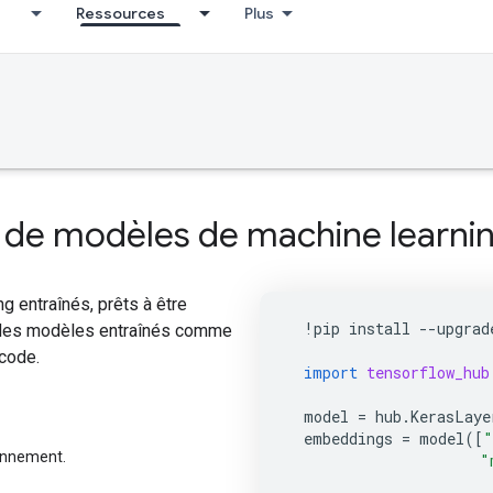
Ressources
Plus
de modèles de machine learnin
 entraînés, prêts à être
!
pip
install
--
upgrad
r des modèles entraînés comme
code.
import
tensorflow_hub
model
=
hub
.
KerasLaye
embeddings
=
model
([
"
ionnement.
"