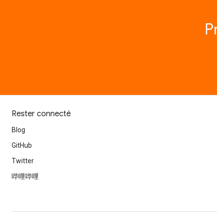
P
Rester connecté
Blog
GitHub
Twitter
哔哩哔哩