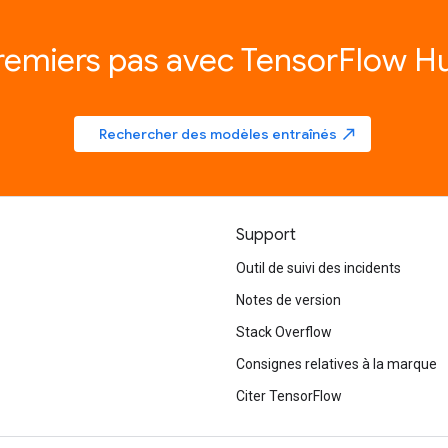
remiers pas avec TensorFlow H
Rechercher des modèles entraînés
north_east
Support
Outil de suivi des incidents
Notes de version
Stack Overflow
Consignes relatives à la marque
Citer TensorFlow