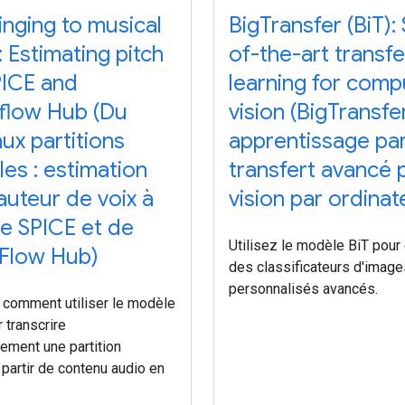
inging to musical
BigTransfer (BiT):
 Estimating pitch
of-the-art transfe
PICE and
learning for comp
flow Hub (Du
vision (BigTransfer
ux partitions
apprentissage pa
es : estimation
transfert avancé 
auteur de voix à
vision par ordinat
de SPICE et de
Utilisez le modèle BiT pour 
Flow Hub)
des classificateurs d'image
personnalisés avancés.
comment utiliser le modèle
 transcrire
ement une partition
partir de contenu audio en