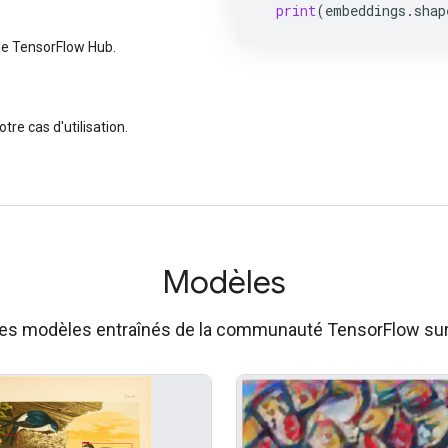
print
(
embeddings
.
shap
 de TensorFlow Hub.
re cas d'utilisation.
Modèles
les modèles entraînés de la communauté TensorFlow su