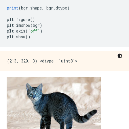
print
(
bgr
.
shape
,
 bgr
.
dtype
)
plt
.
figure
()
plt
.
imshow
(
bgr
)
plt
.
axis
(
'off'
)
plt
.
show
()