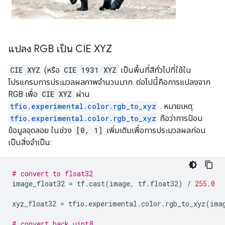
แปลง RGB เป็น CIE XYZ
CIE XYZ
(หรือ
CIE 1931 XYZ
เป็นพื้นที่สีทั่วไปที่ใช้ใน
โปรแกรมการประมวลผลภาพจำนวนมาก. ต่อไปนี้คือการแปลงจาก
RGB เพื่อ
CIE XYZ
ผ่าน
tfio.experimental.color.rgb_to_xyz
. หมายเหตุ:
tfio.experimental.color.rgb_to_xyz
ถือว่าการป้อน
ข้อมูลจุดลอย ในช่วง
[0, 1]
เพิ่มเติมเพื่อการประมวลผลก่อน
เป็นสิ่งจำเป็น:
# convert to float32
image_float32 
=
 tf
.
cast
(
image
,
 tf
.
float32
)
/
255.0
xyz_float32 
=
 tfio
.
experimental
.
color
.
rgb_to_xyz
(
ima
# convert back uint8