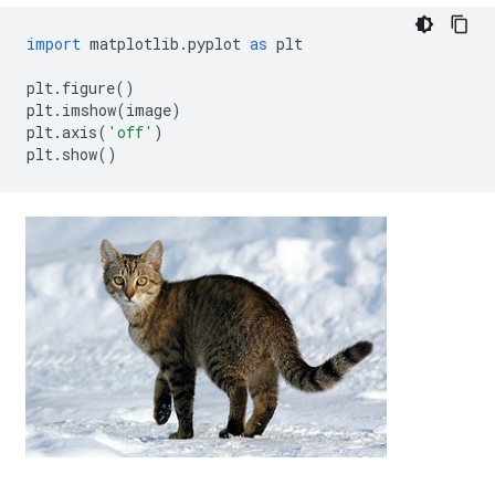
import
 matplotlib
.
pyplot 
as
 plt
plt
.
figure
()
plt
.
imshow
(
image
)
plt
.
axis
(
'off'
)
plt
.
show
()