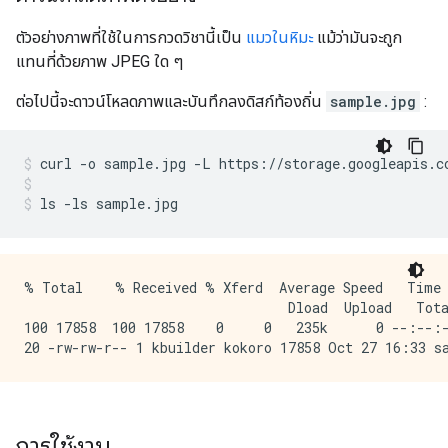
ตัวอย่างภาพที่ใช้ในการกวดวิชานี้เป็น
แมวในหิมะ
แม้ว่ามันจะถูก
แทนที่ด้วยภาพ JPEG ใด ๆ
ต่อไปนี้จะดาวน์โหลดภาพและบันทึกลงดิสก์ท้องถิ่น
sample.jpg
:
curl 
-
o sample
.
jpg 
-
L https
://
storage
.
googleapis
.
c
ls 
-
ls sample
.
jpg
% Total    % Received % Xferd  Average Speed   Time 
                                 Dload  Upload   Tota
100 17858  100 17858    0     0   235k      0 --:--:-
การใช้งาน