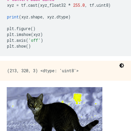
xyz 
=
 tf
.
cast
(
xyz_float32 
*
255.0
,
 tf
.
uint8
)
print
(
xyz
.
shape
,
 xyz
.
dtype
)
plt
.
figure
()
plt
.
imshow
(
xyz
)
plt
.
axis
(
'off'
)
plt
.
show
()