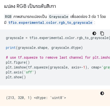
แปลง RGB เป็นระดับสีเทา
RGB
ภาพสามารถแปลงเป็น
Grayscale
เพื่อลดช่อง 3 ต่อ 1 โดย
มี
tfio.experimental.color.rgb_to_grayscale
:
grayscale 
=
 tfio
.
experimental
.
color
.
rgb_to_grayscale
print
(
grayscale
.
shape
,
 grayscale
.
dtype
)
# use tf.squeeze to remove last channel for plt.imsh
plt
.
figure
()
plt
.
imshow
(
tf
.
squeeze
(
grayscale
,
 axis
=-
1
),
 cmap
=
'gra
plt
.
axis
(
'off'
)
plt
.
show
()