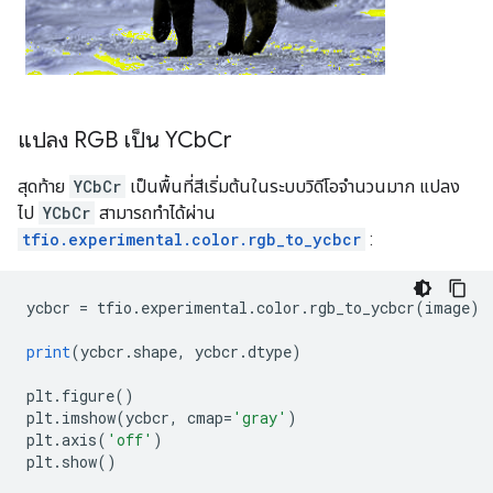
แปลง RGB เป็น YCb
Cr
สุดท้าย
YCbCr
เป็นพื้นที่สีเริ่มต้นในระบบวิดีโอจำนวนมาก แปลง
ไป
YCbCr
สามารถทำได้ผ่าน
tfio.experimental.color.rgb_to_ycbcr
:
ycbcr 
=
 tfio
.
experimental
.
color
.
rgb_to_ycbcr
(
image
)
print
(
ycbcr
.
shape
,
 ycbcr
.
dtype
)
plt
.
figure
()
plt
.
imshow
(
ycbcr
,
 cmap
=
'gray'
)
plt
.
axis
(
'off'
)
plt
.
show
()