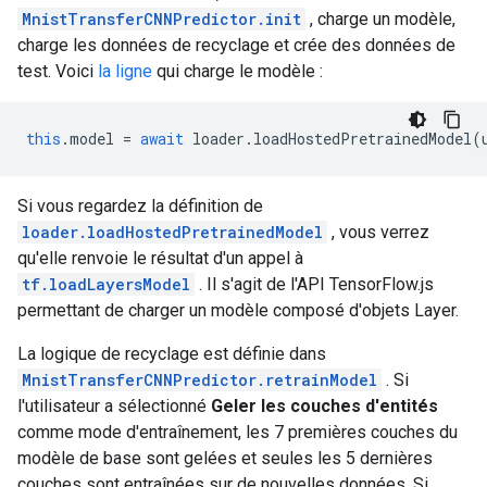
MnistTransferCNNPredictor.init
, charge un modèle,
charge les données de recyclage et crée des données de
test. Voici
la ligne
qui charge le modèle :
this
.
model
=
await
loader
.
loadHostedPretrainedModel
(
Si vous regardez la définition de
loader.loadHostedPretrainedModel
, vous verrez
qu'elle renvoie le résultat d'un appel à
tf.loadLayersModel
. Il s'agit de l'API TensorFlow.js
permettant de charger un modèle composé d'objets Layer.
La logique de recyclage est définie dans
MnistTransferCNNPredictor.retrainModel
. Si
l'utilisateur a sélectionné
Geler les couches d'entités
comme mode d'entraînement, les 7 premières couches du
modèle de base sont gelées et seules les 5 dernières
couches sont entraînées sur de nouvelles données. Si