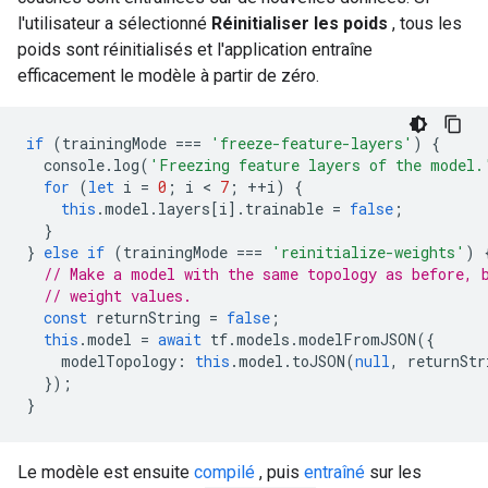
l'utilisateur a sélectionné
Réinitialiser les poids
, tous les
poids sont réinitialisés et l'application entraîne
efficacement le modèle à partir de zéro.
if
(
trainingMode
===
'freeze-feature-layers'
)
{
console
.
log
(
'Freezing feature layers of the model.
for
(
let
i
=
0
;
i
 < 
7
;
++
i
)
{
this
.
model
.
layers
[
i
].
trainable
=
false
;
}
}
else
if
(
trainingMode
===
'reinitialize-weights'
)
// Make a model with the same topology as before, 
// weight values.
const
returnString
=
false
;
this
.
model
=
await
tf
.
models
.
modelFromJSON
({
modelTopology
:
this
.
model
.
toJSON
(
null
,
returnStr
});
}
Le modèle est ensuite
compilé
, puis
entraîné
sur les