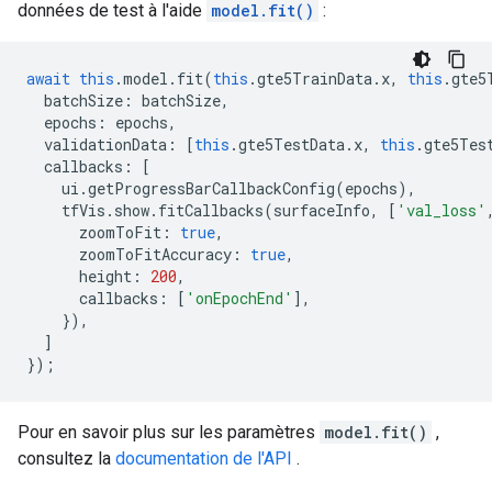
données de test à l'aide
model.fit()
:
await
this
.
model
.
fit
(
this
.
gte5TrainData
.
x
,
this
.
gte5
batchSize
:
batchSize
,
epochs
:
epochs
,
validationData
:
[
this
.
gte5TestData
.
x
,
this
.
gte5Tes
callbacks
:
[
ui
.
getProgressBarCallbackConfig
(
epochs
),
tfVis
.
show
.
fitCallbacks
(
surfaceInfo
,
[
'val_loss'
zoomToFit
:
true
,
zoomToFitAccuracy
:
true
,
height
:
200
,
callbacks
:
[
'onEpochEnd'
],
}),
]
});
Pour en savoir plus sur les paramètres
model.fit()
,
consultez la
documentation de l'API
.