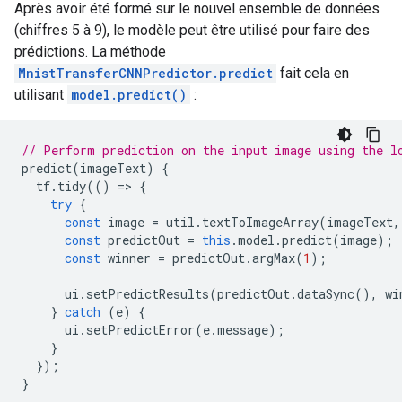
Après avoir été formé sur le nouvel ensemble de données
(chiffres 5 à 9), le modèle peut être utilisé pour faire des
prédictions. La méthode
MnistTransferCNNPredictor.predict
fait cela en
utilisant
model.predict()
:
// Perform prediction on the input image using the l
predict
(
imageText
)
{
tf
.
tidy
(()
=
>
{
try
{
const
image
=
util
.
textToImageArray
(
imageText
,
const
predictOut
=
this
.
model
.
predict
(
image
);
const
winner
=
predictOut
.
argMax
(
1
);
ui
.
setPredictResults
(
predictOut
.
dataSync
(),
wi
}
catch
(
e
)
{
ui
.
setPredictError
(
e
.
message
);
}
});
}