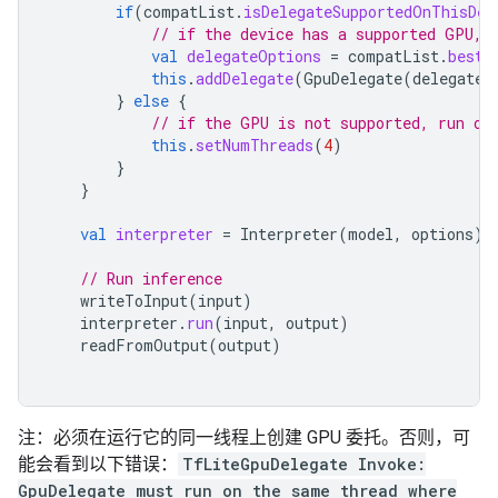
if
(
compatList
.
isDelegateSupportedOnThisDev
// if the device has a supported GPU, 
val
delegateOptions
=
compatList
.
bestO
this
.
addDelegate
(
GpuDelegate
(
delegateO
}
else
{
// if the GPU is not supported, run on
this
.
setNumThreads
(
4
)
}
}
val
interpreter
=
Interpreter
(
model
,
options
)
// Run inference
writeToInput
(
input
)
interpreter
.
run
(
input
,
output
)
readFromOutput
(
output
)
注：必须在运行它的同一线程上创建 GPU 委托。否则，可
能会看到以下错误：
TfLiteGpuDelegate Invoke:
GpuDelegate must run on the same thread where