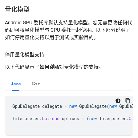
量化模型
Android GPU 委托库默认支持量化模型。您无需更改任何代
码即可将量化模型与 GPU 委托一起使用。以下部分说明了
如何停用量化支持以用于测试或实验目的。
停用量化模型支持
以下代码显示了如何
停用
对量化模型的支持。
Java
C++
GpuDelegate
delegate
=
new
GpuDelegate
(
new
GpuDele
Interpreter
.
Options
options
=
(
new
Interpreter
.
Opt