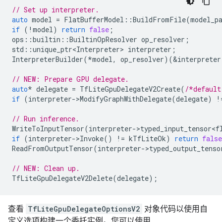
// Set up interpreter.
auto
model
=
FlatBufferModel
::
BuildFromFile
(
model_p
if
(
!
model
)
return
false
;
ops
::
builtin
::
BuiltinOpResolver
op_resolver
;
std
::
unique_ptr<Interpreter>
interpreter
;
InterpreterBuilder
(
*
model
,
op_resolver
)(
&
interpreter
// NEW: Prepare GPU delegate.
auto
*
delegate
=
TfLiteGpuDelegateV2Create
(
/*default
if
(
interpreter
-
>
ModifyGraphWithDelegate
(
delegate
)
!
// Run inference.
WriteToInputTensor
(
interpreter
-
>
typed_input_tensor<f
if
(
interpreter
-
>
Invoke
()
!=
kTfLiteOk
)
return
false
ReadFromOutputTensor
(
interpreter
-
>
typed_output_tenso
// NEW: Clean up.
TfLiteGpuDelegateV2Delete
(
delegate
);
查看
TfLiteGpuDelegateOptionsV2
对象代码以使用自
定义选项构建一个委托实例。您可以使用