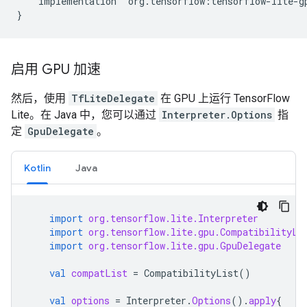
implementation
'
org
.
tensorflow
:
tensorflow
-
lite
-
g
}
启用 GPU 加速
然后，使用
TfLiteDelegate
在 GPU 上运行 TensorFlow
Lite。在 Java 中，您可以通过
Interpreter.Options
指
定
GpuDelegate
。
Kotlin
Java
import
org.tensorflow.lite.Interpreter
import
org.tensorflow.lite.gpu.CompatibilityLi
import
org.tensorflow.lite.gpu.GpuDelegate
val
compatList
=
CompatibilityList
()
val
options
=
Interpreter
.
Options
().
apply
{