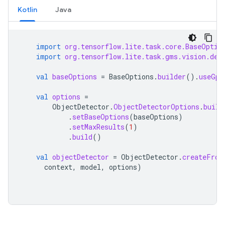
Kotlin
Java
import
org.tensorflow.lite.task.core.BaseOptio
import
org.tensorflow.lite.task.gms.vision.det
val
baseOptions
=
BaseOptions
.
builder
().
useGpu
val
options
=
ObjectDetector
.
ObjectDetectorOptions
.
build
.
setBaseOptions
(
baseOptions
)
.
setMaxResults
(
1
)
.
build
()
val
objectDetector
=
ObjectDetector
.
createFrom
context
,
model
,
options
)