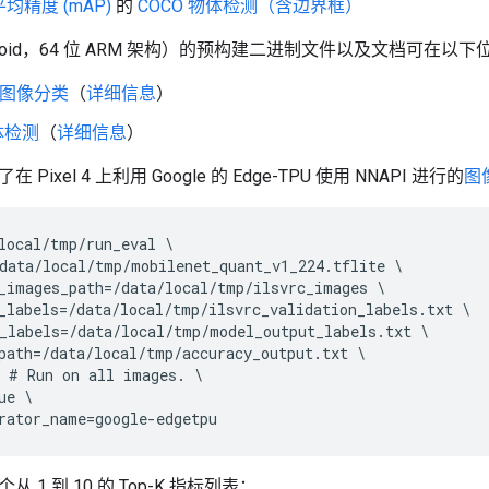
均精度 (mAP)
的
COCO 物体检测（含边界框）
roid，64 位 ARM 架构）的预构建二进制文件以及文档可在以
t 图像分类
（
详细信息
）
体检测
（
详细信息
）
Pixel 4 上利用 Google 的 Edge-TPU 使用 NNAPI 进行的
图
local/tmp/run_eval \

data/local/tmp/mobilenet_quant_v1_224.tflite \

_images_path=/data/local/tmp/ilsvrc_images \

_labels=/data/local/tmp/ilsvrc_validation_labels.txt \

_labels=/data/local/tmp/model_output_labels.txt \

path=/data/local/tmp/accuracy_output.txt \

 # Run on all images. \

e \

 1 到 10 的 Top-K 指标列表：