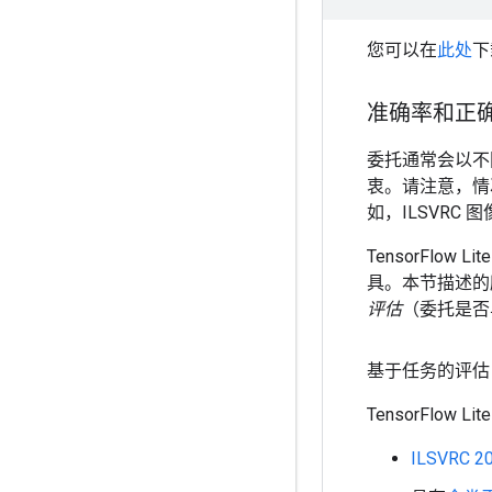
您可以在
此处
下
准确率和正
委托通常会以不
衷。请注意，情
如，ILSVRC 图
TensorFl
具。本节描述的
评估
（委托是否
基于任务的评估
TensorFlo
ILSVRC 2