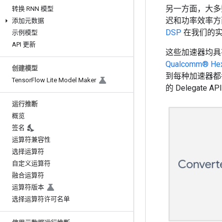
另一方面，大多
转换 RNN 模型
迟和功率效率方
添加元数据
DSP
在我们的实
示例模型
API 更新
这些加速器均具有
Qualcomm® He
创建模型
到每种加速器都各
Tensor
Flow Lite Model Maker
的 Delegat
运行推断
概览
签名
运算符兼容性
选择运算符
自定义运算符
融合运算符
运算符版本
选择运算符许可名单