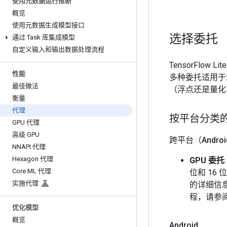
使用元数据运行推断
概览
使用元数据生成模型接口
选择委托
通过 Task 库集成模型
自定义输入和输出数据处理流程
TensorFl
性能
多种委托适用于
最佳做法
（浮点还是量化
衡量
代理
按平台分类
GPU 代理
高级 GPU
跨平台（Android
NNAPI 代理
Hexagon 代理
GPU 委托
Core ML 代理
位和 16
实施代理
的详细信
程，请参
优化模型
概览
Android