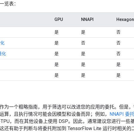
一览表：
GPU
NNAPI
Hexagon
是
是
否
量化
是
否
否
量化
是
是
否
是
是
是
是
是
是
作为一个粗略指南，用于筛选可以改进您的应用的委托。但是，
运算，且执行情况可能会因模型和设备而异；例如，
NNAPI 委
 Edge-TPU，而在其他设备上使用 DSP。因此，通常建议您进行
还有助于判断与将委托附加到 TensorFlow Lite 运行时相