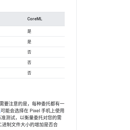
CoreML
是
是
否
否
否
需要注意的是，每种委托都有一
托
可能会选择在 Pixel 手机上使用
一些基准测试，以衡量委托对您的需
关的二进制文件大小的增加是否合