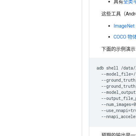
具有
全类平
这些工具（And
ImageNe
COCO 物
下面的示例演示了在 
adb shell /data/
  --model_file=/
  --ground_truth
  --ground_truth
  --model_output
  --output_file_
  --num_images=0
  --use_nnapi=tru
预期的输出是一个从