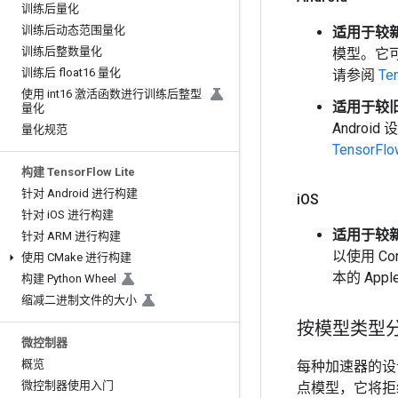
训练后量化
训练后动态范围量化
适用于较新 
训练后整数量化
模型。它可在
训练后 float16 量化
请参阅
Te
使用 int16 激活函数进行训练后整型
适用于较旧 
量化
Andro
量化规范
TensorFl
构建 Tensor
Flow Lite
针对 Android 进行构建
i
OS
针对 i
OS 进行构建
适用于较新 i
针对 ARM 进行构建
以使用 Co
使用 CMake 进行构建
本的 Ap
构建 Python Wheel
缩减二进制文件的大小
按模型类型
微控制器
概览
每种加速器的设
微控制器使用入门
点模型，它将拒