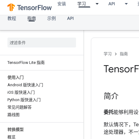
安装
学习
API
教程
指南
示例
API
学习
指南
Tensor
Flow Lite 指南
Tensor
F
使用入门
Android 版快速入门
i
OS 版快速入门
简介
Python 版快速入门
常见问题解答
委托
能够利用设
路线图
默认情况下，Tens
转换模型
途处理器，不一
概览