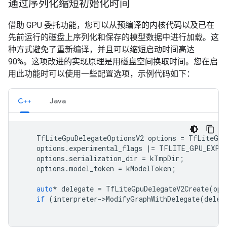
通过序列化缩短初始化时间
借助 GPU 委托功能，您可以从预编译的内核代码以及已在
先前运行的磁盘上序列化和保存的模型数据中进行加载。这
种方式避免了重新编译，并且可以缩短启动时间高达
90%。这项改进的实现原理是用磁盘空间换取时间。您在启
用此功能时可以使用一些配置选项，示例代码如下：
C++
Java
TfLiteGpuDelegateOptionsV2
options
=
TfLiteGpu
options
.
experimental_flags
|=
TFLITE_GPU_EXPER
options
.
serialization_dir
=
kTmpDir
;
options
.
model_token
=
kModelToken
;
auto
*
delegate
=
TfLiteGpuDelegateV2Create
(
opt
if
(
interpreter
-
>
ModifyGraphWithDelegate
(
deleg