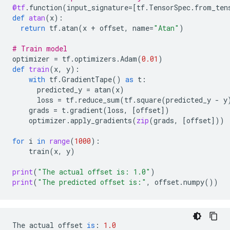
@tf
.
function
(
input_signature
=
[
tf
.
TensorSpec
.
from_ten
def
atan
(
x
):
return
tf
.
atan
(
x
+
offset
,
name
=
"Atan"
)
# Train model
optimizer
=
tf
.
optimizers
.
Adam
(
0.01
)
def
train
(
x
,
y
):
with
tf
.
GradientTape
()
as
t
:
predicted_y
=
atan
(
x
)
loss
=
tf
.
reduce_sum
(
tf
.
square
(
predicted_y
-
y
grads
=
t
.
gradient
(
loss
,
[
offset
])
optimizer
.
apply_gradients
(
zip
(
grads
,
[
offset
]))
for
i
in
range
(
1000
):
train
(
x
,
y
)
print
(
"The actual offset is: 1.0"
)
print
(
"The predicted offset is:"
,
offset
.
numpy
())
The
actual
offset
is
:
1.0