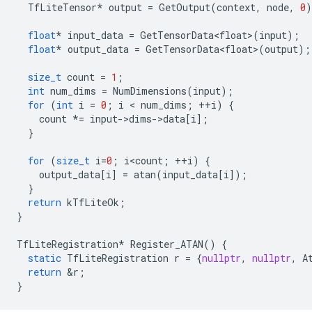
TfLiteTensor
*
output
=
GetOutput
(
context
,
node
,
0
)
float
*
input_data
=
GetTensorData<float>
(
input
);
float
*
output_data
=
GetTensorData<float>
(
output
);
size_t
count
=
1
;
int
num_dims
=
NumDimensions
(
input
);
for
(
int
i
=
0
;
i
 < 
num_dims
;
++
i
)
{
count
*=
input
-
>
dims
-
>
data
[
i
];
}
for
(
size_t
i
=
0
;
i<count
;
++
i
)
{
output_data
[
i
]
=
atan
(
input_data
[
i
]);
}
return
kTfLiteOk
;
}
TfLiteRegistration
*
Register_ATAN
()
{
static
TfLiteRegistration
r
=
{
nullptr
,
nullptr
,
A
return
&
r
;
}