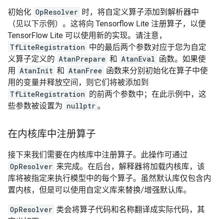
初始化
OpResolver
时，将自定义算子添加到解析器中
（见以下示例）。这将向 Tensorflow Lite 注册算子，以便
TensorFlow Lite 可以使用新的实现。请注意，
TfLiteRegistration
中的最后两个参数对应于您为自定
义算子定义的
AtanPrepare
和
AtanEval
函数。如果使
用
AtanInit
和
AtanFree
函数来分别初始化在算子中使
用的变量并释放空间，则它们将被添加到
TfLiteRegistration
的前两个参数中；在此示例中，这
些参数被设置为
nullptr
。
在内核库中注册算子
接下来我们需要在内核库中注册算子。此操作可通过
OpResolver
来完成。在后台，解释器将加载内核库，该
库将被指定来执行模型中的每个算子。虽然默认库仅包含内
置内核，但是可以使用自定义库来替换/增强默认库。
OpResolver
类会将算子代码和名称翻译成实际代码，其