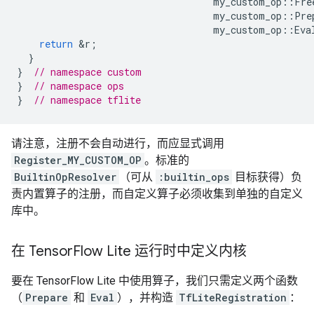
my_custom_op
::
Fre
my_custom_op
::
Pre
my_custom_op
::
Eva
return
&
r
;
}
}
// namespace custom
}
// namespace ops
}
// namespace tflite
请注意，注册不会自动进行，而应显式调用
Register_MY_CUSTOM_OP
。标准的
BuiltinOpResolver
（可从
:builtin_ops
目标获得）负
责内置算子的注册，而自定义算子必须收集到单独的自定义
库中。
在 Tensor
Flow Lite 运行时中定义内核
要在 TensorFlow Lite 中使用算子，我们只需定义两个函数
（
Prepare
和
Eval
），并构造
TfLiteRegistration
：