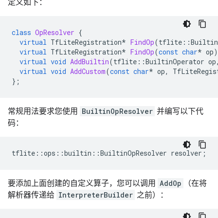
定义如下：
class
OpResolver
{
virtual
TfLiteRegistration
*
FindOp
(
tflite
::
Builti
virtual
TfLiteRegistration
*
FindOp
(
const
char
*
op
)
virtual
void
AddBuiltin
(
tflite
::
BuiltinOperator
op
virtual
void
AddCustom
(
const
char
*
op
,
TfLiteRegis
};
常规用法要求您使用
BuiltinOpResolver
并编写以下代
码：
tflite
::
ops
::
builtin
::
BuiltinOpResolver
resolver
;
要添加上面创建的自定义算子，您可以调用
AddOp
（在将
解析器传递给
InterpreterBuilder
之前）：