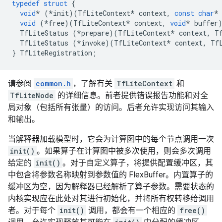
typedef
struct
{
void
*
(
*
init
)(
TfLiteContext
*
context
,
const
char
*
void
(
*
free
)(
TfLiteContext
*
context
,
void
*
buffer
TfLiteStatus
(
*
prepare
)(
TfLiteContext
*
context
,
T
TfLiteStatus
(
*
invoke
)(
TfLiteContext
*
context
,
Tf
}
TfLiteRegistration
;
请参阅
common.h
，了解有关
TfLiteContext
和
TfLiteNode
的详细信息。前者提供错误报告功能和对全
局对象（包括所有张量）的访问。后者允许实现访问其输入
和输出。
当解释器加载模型时，它会为计算图中的每个节点调用一次
init()
。如果算子在计算图中被多次使用，则会多次调用
给定的
init()
。对于自定义算子，将提供配置缓冲区，其
中包含将参数名称映射到参数值的 FlexBuffer。内置算子的
缓冲区为空，因为解释器已经解析了算子参数。需要状态的
内核实现应在此处对其进行初始化，并将所有权转移给调用
者。对于每个
init()
调用，都会有一个相应的
free()