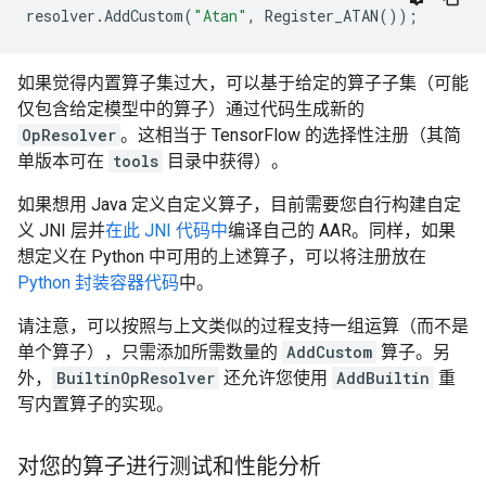
resolver
.
AddCustom
(
"Atan"
,
Register_ATAN
());
如果觉得内置算子集过大，可以基于给定的算子子集（可能
仅包含给定模型中的算子）通过代码生成新的
OpResolver
。这相当于 TensorFlow 的选择性注册（其简
单版本可在
tools
目录中获得）。
如果想用 Java 定义自定义算子，目前需要您自行构建自定
义 JNI 层并
在此 JNI 代码中
编译自己的 AAR。同样，如果
想定义在 Python 中可用的上述算子，可以将注册放在
Python 封装容器代码
中。
请注意，可以按照与上文类似的过程支持一组运算（而不是
单个算子），只需添加所需数量的
AddCustom
算子。另
外，
BuiltinOpResolver
还允许您使用
AddBuiltin
重
写内置算子的实现。
对您的算子进行测试和性能分析