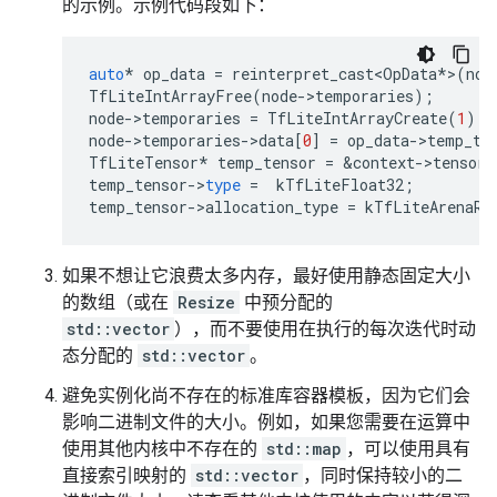
的示例。示例代码段如下：
auto
*
op_data
=
reinterpret_cast<OpData
*
>
(
nod
TfLiteIntArrayFree
(
node
-
>
temporaries
);
node
-
>
temporaries
=
TfLiteIntArrayCreate
(
1
);
node
-
>
temporaries
-
>
data
[
0
]
=
op_data
-
>
temp_te
TfLiteTensor
*
temp_tensor
=
&
context
-
>
tensors
temp_tensor
-
>
type
=
kTfLiteFloat32
;
temp_tensor
-
>
allocation_type
=
kTfLiteArenaRw
如果不想让它浪费太多内存，最好使用静态固定大小
的数组（或在
Resize
中预分配的
std::vector
），而不要使用在执行的每次迭代时动
态分配的
std::vector
。
避免实例化尚不存在的标准库容器模板，因为它们会
影响二进制文件的大小。例如，如果您需要在运算中
使用其他内核中不存在的
std::map
，可以使用具有
直接索引映射的
std::vector
，同时保持较小的二