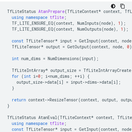
TfLiteStatus
AtanPrepare
(
TfLiteContext
*
context
,
TfL
using
namespace
tflite
;
TF_LITE_ENSURE_EQ
(
context
,
NumInputs
(
node
),
1
);
TF_LITE_ENSURE_EQ
(
context
,
NumOutputs
(
node
),
1
);
const
TfLiteTensor
*
input
=
GetInput
(
context
,
node
TfLiteTensor
*
output
=
GetOutput
(
context
,
node
,
0
)
int
num_dims
=
NumDimensions
(
input
);
TfLiteIntArray
*
output_size
=
TfLiteIntArrayCreate
for
(
int
i
=
0
;
i<num_dims
;
++
i
)
{
output_size
-
>
data
[
i
]
=
input
-
>
dims
-
>
data
[
i
];
}
return
context
-
>
ResizeTensor
(
context
,
output
,
outp
}
TfLiteStatus
AtanEval
(
TfLiteContext
*
context
,
TfLite
using
namespace
tflite
;
const
TfLiteTensor
*
input
=
GetInput
(
context
,
node