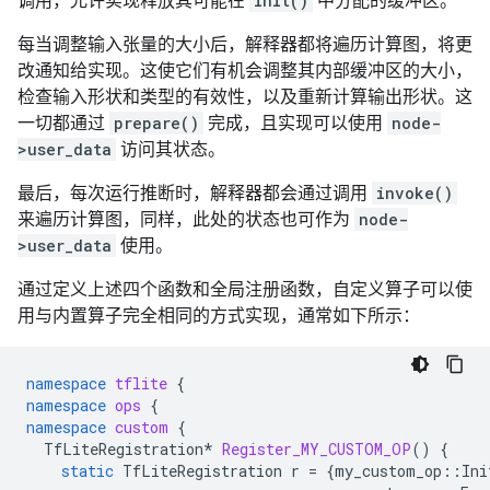
调用，允许实现释放其可能在
init()
中分配的缓冲区。
每当调整输入张量的大小后，解释器都将遍历计算图，将更
改通知给实现。这使它们有机会调整其内部缓冲区的大小，
检查输入形状和类型的有效性，以及重新计算输出形状。这
一切都通过
prepare()
完成，且实现可以使用
node-
>user_data
访问其状态。
最后，每次运行推断时，解释器都会通过调用
invoke()
来遍历计算图，同样，此处的状态也可作为
node-
>user_data
使用。
通过定义上述四个函数和全局注册函数，自定义算子可以使
用与内置算子完全相同的方式实现，通常如下所示：
namespace
tflite
{
namespace
ops
{
namespace
custom
{
TfLiteRegistration
*
Register_MY_CUSTOM_OP
()
{
static
TfLiteRegistration
r
=
{
my_custom_op
::
Ini