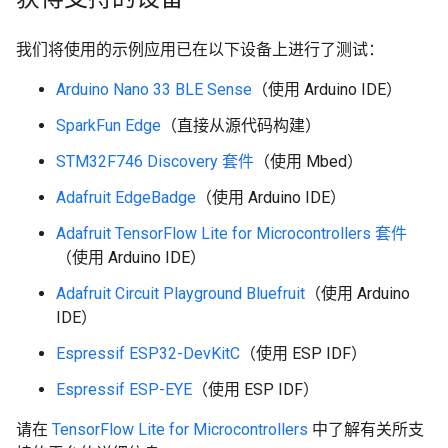
我们将使用的示例应用已在以下设备上进行了测试：
Arduino Nano 33 BLE Sense
（使用 Arduino IDE）
SparkFun Edge
（直接从源代码构建）
STM32F746 Discovery 套件
（使用 Mbed）
Adafruit EdgeBadge
（使用 Arduino IDE）
Adafruit TensorFlow Lite for Microcontrollers 套件
（使用 Arduino IDE）
Adafruit Circuit Playground Bluefruit
（使用 Arduino
IDE）
Espressif ESP32-DevKitC
（使用 ESP IDF）
Espressif ESP-EYE
（使用 ESP IDF）
请在
TensorFlow Lite for Microcontrollers
中了解有关所支