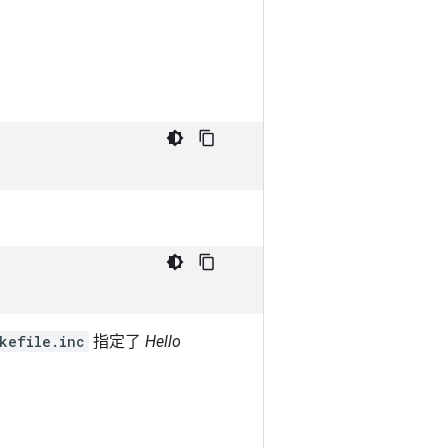
kefile.inc
指定了
Hello