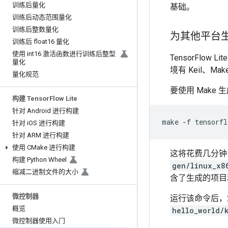
训练后量化
基础。
训练后动态范围量化
训练后整数量化
为其他平台
训练后 float16 量化
使用 int16 激活函数进行训练后整型
TensorFlow Lit
量化
境有 Keil、Mak
量化规范
要使用 Make
构建 Tensor
Flow Lite
针对 Android 进行构建
make
-f
tensorfl
针对 i
OS 进行构建
针对 ARM 进行构建
使用 CMake 进行构建
这将花费几分钟
构建 Python Wheel
gen/linux_x8
缩减二进制文件的大小
含了生成的项目
微控制器
运行该命令后
概览
hello_world/
微控制器使用入门