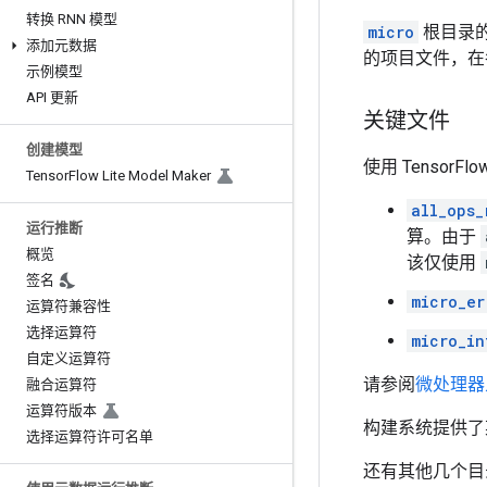
转换 RNN 模型
micro
根目录的
添加元数据
的项目文件，在
示例模型
API 更新
关键文件
创建模型
使用 TensorF
Tensor
Flow Lite Model Maker
all_ops_
运行推断
算。由于
概览
该仅使用
签名
micro_er
运算符兼容性
选择运算符
micro_in
自定义运算符
请参阅
微处理器
融合运算符
运算符版本
构建系统提供了
选择运算符许可名单
还有其他几个目