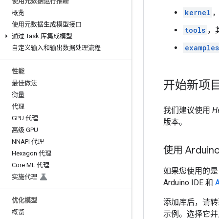
使用元数据运行推断
kernel
概览
使用元数据生成模型接口
tools
，
通过 Task 库集成模型
examples
自定义输入和输出数据处理流程
性能
开始新项
最佳做法
衡量
代理
我们建议使用
H
GPU 代理
版本。
高级 GPU
NNAPI 代理
使用 Arduin
Hexagon 代理
Core ML 代理
如果您使用的是 A
实施代理
Arduino IDE 和
A
优化模型
添加库后，请
概览
示例。选择它