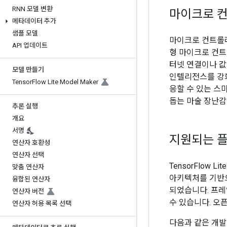
RNN 모델 변환
마이크로 
메타데이터 추가
샘플 모델
마이크로 컨트롤러
API 업데이트
형 마이크로 컨트
터넷 연결이나 값
모델 만들기
인텔리전스를 강화
Tensor
Flow Lite Model Maker
응할 수 있는 스
돕는 마술 장난감
추론 실행
개요
서명
지원되는 
연산자 호환성
연산자 선택
TensorFlow L
맞춤 연산자
아키텍처를 기반
융합된 연산자
되었습니다. 프레
연산자 버전
수 있습니다. 오픈
연산자 허용 목록 선택
다음과 같은 개발