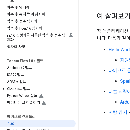
개요
학습 후 양자화
예 살펴보
학습 후 동적 범위 양자화
학습 후 정수 양자화
학습 후 float16 양자화
각 애플리케이션
int16 활성화를 사용한 학습 후 정수 양
니다. 다음과 같
자화
양자화 사양
Hello Wor
지원
Tensor
Flow Lite 빌드
Android용 빌드
마이크로 
i
OS용 빌드
Spa
ARM용 빌드
CMake로 빌드
마술 지팡
Python Wheel 빌드
Ard
바이너리 크기 줄이기
사람 감지
마이크로 컨트롤러
개요