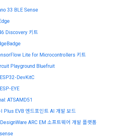
ano 33 BLE Sense
Edge
6 Discovery 키트
EdgeBadge
ensorFlow Lite for Microcontrollers 키트
ircuit Playground Bluefruit
 ESP32-DevKitC
 ESP-EYE
nal: ATSAMD51
E-I Plus EVB 엔드포인트 AI 개발 보드
s DesignWare ARC EM 소프트웨어 개발 플랫폼
esense