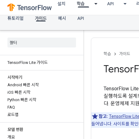
설치
학습
API
튜토리얼
가이드
예시
API
학습
가이드
Tensor
Flow Lite 가이드
Tensor
F
시작하기
Android 빠른 시작
TensorFlow 
i
OS 빠른 시작
실행하도록 설계되었
Python 빠른 시작
다. 운영체제 지원
FAQ
로드맵
참고:
TensorFlow Lit
들어냅니다. 사이트를 확인하
모델 변환
개요