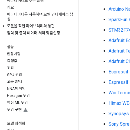
메타데이터로 추론 실행
개요
Arduino N
메타데이터를 사용하여 모델 인터페이스 생
성
SparkFun 
모델을 작업 라이브러리와 통합
STM32F74
입력 및 출력 데이터 처리 맞춤설정
Adafruit 
성능
Adafruit T
권장사항
측정값
Adafruit C
위임
Espressif
GPU 위임
고급 GPU
Espressif
NNAPI 위임
Wio Termi
Hexagon 위임
핵심 ML 위임
Himax W
위임 구현
Synopsy
모델 최적화
Sony Spr