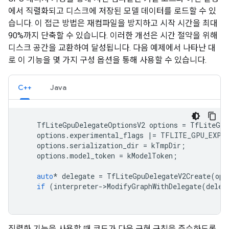
에서 직렬화되고 디스크에 저장된 모델 데이터를 로드할 수 있
습니다. 이 접근 방법은 재컴파일을 방지하고 시작 시간을 최대
90%까지 단축할 수 있습니다. 이러한 개선은 시간 절약을 위해
디스크 공간을 교환하여 달성됩니다. 다음 예제에서 나타난 대
로 이 기능을 몇 가지 구성 옵션을 통해 사용할 수 있습니다.
C++
Java
TfLiteGpuDelegateOptionsV2
options
=
TfLiteGpu
options
.
experimental_flags
|=
TFLITE_GPU_EXPER
options
.
serialization_dir
=
kTmpDir
;
options
.
model_token
=
kModelToken
;
auto
*
delegate
=
TfLiteGpuDelegateV2Create
(
opt
if
(
interpreter
-
>
ModifyGraphWithDelegate
(
deleg
직렬화 기능을 사용할 때 코드가 다음 구현 규칙을 준수하도록